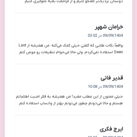
دوستان نزدیک‌تر گفتگو کنیم و از مزاحمت بقیه جلوگیری کنیم.
گ
خرامان شهپر
ف
09/09/1404 در 03:02
ت
واقعاً نکات طلایی که گفتی خیلی کمک می‌کنه. من همیشه از Last
:
Seen استفاده نمی‌کردم، ولی حالا می‌خوام تنظیمات رو عوض کنم.
گ
قدیر فانی
ف
09/09/1404 در 10:08
ت
خیلی ممنون از این مطلب مفید! من همیشه به فکر امنیت اطلاعاتم
:
هستم و حالا می‌دونم چطور می‌تونم بهتر از واتساپ استفاده کنم.
گ
ایرج فکری
ف