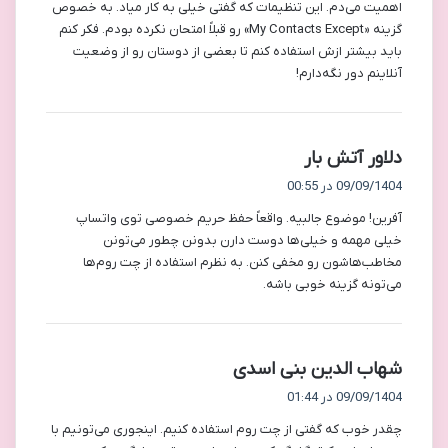
اهمیت می‌دم. این تنظیمات که گفتی خیلی به کار میاد. به خصوص
گزینه «My Contacts Except» رو قبلاً امتحان نکرده بودم. فکر کنم
باید بیشتر ازش استفاده کنم تا بعضی از دوستان رو از وضعیت
آنلاینم دور نگه‌دارم!
گ
دلاور آتش بار
ف
09/09/1404 در 00:55
ت
آفرین! موضوع جالبیه. واقعاً حفظ حریم خصوصی توی واتساپ
:
خیلی مهمه و خیلی‌ها دوست دارن بدونن چطور می‌تونن
مخاطب‌هاشون رو مخفی کنن. به نظرم استفاده از چت روم‌ها
می‌تونه گزینه خوبی باشه.
گ
شهاب الدین بنی اسدی
ف
09/09/1404 در 01:44
ت
چقدر خوب که گفتی از چت روم استفاده کنیم. اینجوری می‌تونیم با
: