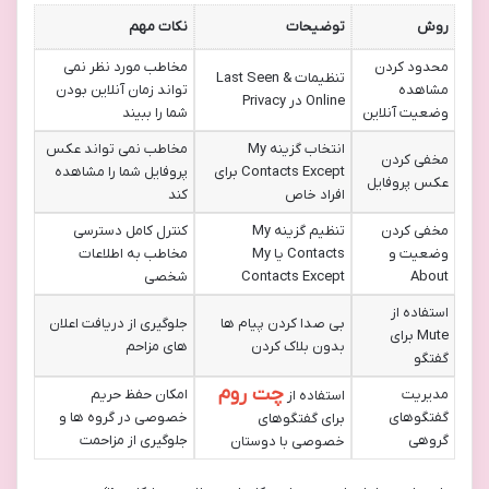
روش
توضیحات
نکات مهم
محدود کردن
مخاطب مورد نظر نمی
تنظیمات Last Seen &
مشاهده
تواند زمان آنلاین بودن
Online در Privacy
وضعیت آنلاین
شما را ببیند
انتخاب گزینه My
مخاطب نمی تواند عکس
مخفی کردن
Contacts Except برای
پروفایل شما را مشاهده
عکس پروفایل
افراد خاص
کند
مخفی کردن
تنظیم گزینه My
کنترل کامل دسترسی
وضعیت و
Contacts یا My
مخاطب به اطلاعات
About
Contacts Except
شخصی
استفاده از
بی صدا کردن پیام ها
جلوگیری از دریافت اعلان
Mute برای
بدون بلاک کردن
های مزاحم
گفتگو
چت روم
مدیریت
امکان حفظ حریم
استفاده از
گفتگوهای
خصوصی در گروه ها و
برای گفتگوهای
گروهی
جلوگیری از مزاحمت
خصوصی با دوستان