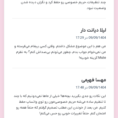
چند تنظیمات، حریم خصوصی رو حفظ کرد و نگران دیده شدن
وضعیت نبود.
گ
لیلا دیانت دار
ف
09/09/1404 در 17:29
ت
من هم با این موضوع مشکل داشتم. وقتی کسی پیغام می‌فرسته و
:
من نمی‌خوام جواب بدم، چطور می‌تونم بی‌صداش کنم؟ به نظرم
Mute گزینه خوبیه!
گ
مهسا فهیمی
ف
09/09/1404 در 17:48
ت
این نکات رو جدی بگیرید بچه‌ها! خیلی از ماها نمی‌دونیم که با چند
:
تا تنظیم ساده می‌شه حریم خصوصی‌مون رو توی واتساپ حفظ
کنیم. من بعد از خوندن این مطلب تصمیم گرفتم که حتماً همه رو
امتحان کنم. حتماً تغییرات خوبی رو حس می‌کنم!