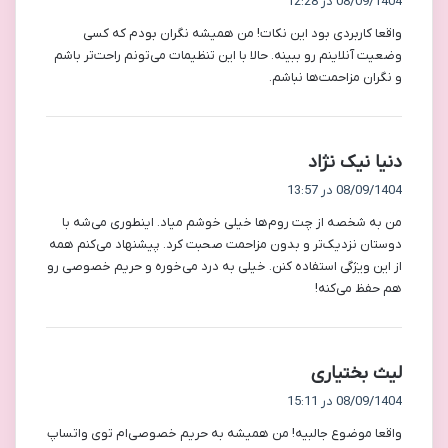
08/09/1404 در 12:28
ت
واقعا کاربردی بود این نکات! من همیشه نگران بودم که کسی
:
وضعیت آنلاینم رو ببینه. حالا با این تنظیمات می‌تونم راحت‌تر باشم
و نگران مزاحمت‌ها نباشم.
گ
دنیا نیک نژاد
ف
08/09/1404 در 13:57
ت
من به شخصه از چت روم‌ها خیلی خوشم میاد. اینطوری می‌شه با
:
دوستان نزدیک‌تر و بدون مزاحمت صحبت کرد. پیشنهاد می‌کنم همه
از این ویژگی استفاده کنن. خیلی به درد می‌خوره و حریم خصوصی رو
هم حفظ می‌کنه!
گ
لیث بختیاری
ف
08/09/1404 در 15:11
ت
واقعا موضوع جالبیه! من همیشه به حریم خصوصی‌ام توی واتساپ
: