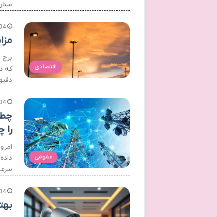
سنار
04
مزا
برج 
اقتصادی
که د
دقیق 
04
چطو
را چ
امروز
عمومی
داده‌
سرعت
04
بهت