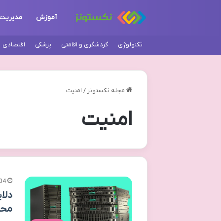
آموزش
مدیریت
تکنولوژی
گردشگری و اقامتی
پزشکی
اقتصادی
مجله نکستونز
/
امنیت
امنیت
04
محب