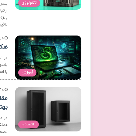
تکنولوژی
پسرو
ارتب
ویژه 
تاثی
04
هک 
در ا
پایت
با ا
آموزش
04
مقا
بهت
در د
اقتصادی
عملک
تصمی