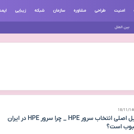
امنیت
طراحی
مشاوره
سازمان
شبکه
زیبایی
ایمن
بین الملل
18/11/14
دلایل اصلی انتخاب سرور HPE _ چرا سرور HPE در ایران
وب است؟