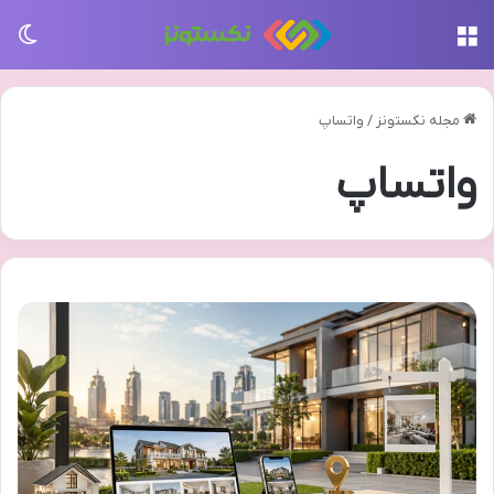
منو
تغی
مجله نکستونز
/
واتساپ
واتساپ