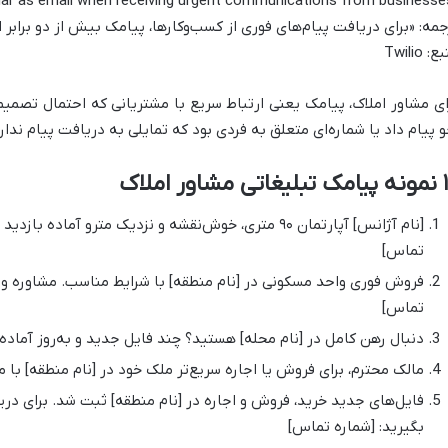
جمه: «برای دریافت پیام‌های فوری از کسب‌وکارها، پیامک بیش از دو برابر 
: Twilio
ای مشاور املاک، پیامک یعنی ارتباط سریع با مشتریانی که احتمال تصمیم‌گی
و پیام داد یا شماره‌ای متعلق به فردی بود که تمایلی به دریافت پیام ندار
مشاور املاک
[نام آژانس] آپارتمان ۹۰ متری، خوش‌نقشه و نزدیک مترو آم
تماس]
فروش فوری واحد مسکونی در [نام منطقه] با شرایط مناسب. مشاوره و با
تماس]
دنبال رهن کامل در [نام محله] هستید؟ چند فایل جدید و به‌روز آماد
مالک محترم، برای فروش یا اجاره سریع‌تر ملک خود در [نام منطقه] با م
فایل‌های جدید خرید، فروش و اجاره در [نام منطقه] ثبت شد. برای د
بگیرید: [شماره تماس]