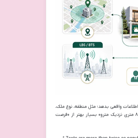
 اطلاعات واقعی بدهد؛ مثل منطقه، نوع ملک،
متراژ، شرایط پرداخت، شماره تماس و مزیت اصلی. برای مثال «آپارتمان ۸۵ متری نزدیک مترو» بسیار بهتر از «فرصت