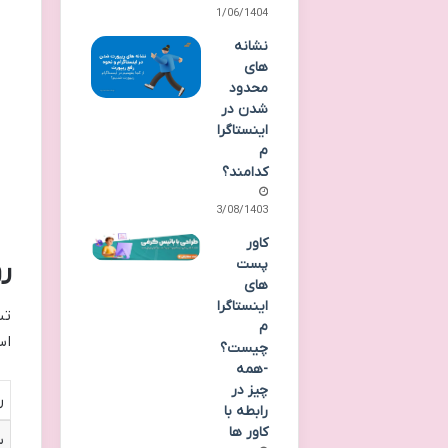
21/06/1404
نشانه
های
محدود
شدن در
اینستاگرا
م
کدامند؟
23/08/1403
کاور
ر
پست
های
اینستاگرا
تب
م
اس
چیست؟
-همه
چیز در
ر
رابطه با
کاور ها
س