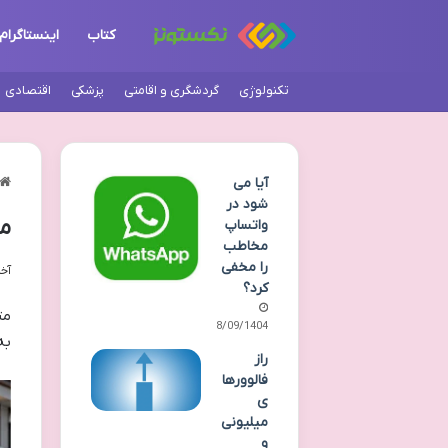
کتاب
اینستاگرام
تکنولوژی
گردشگری و اقامتی
پزشکی
اقتصادی
آیا می
شود در
متن
واتساپ
مخاطب
را مخفی
آخری
کرد؟
مت
08/09/1404
به
راز
فالوورها
ی
میلیونی
و