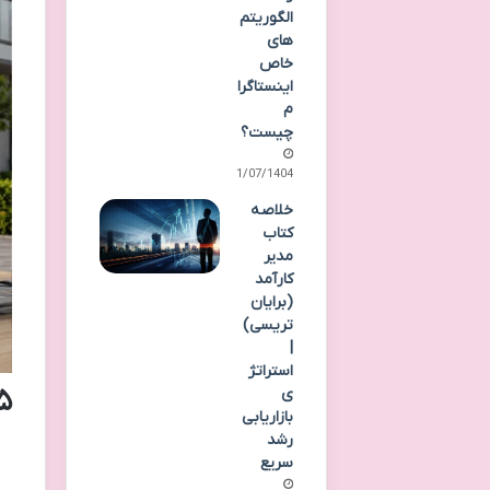
الگوریتم
های
خاص
اینستاگرا
م
چیست؟
21/07/1404
خلاصه
کتاب
مدیر
کارآمد
(برایان
تریسی)
|
استراتژ
۵ نمونه متن زیبا برای تبلیغ
ی
بازاریابی
رشد
سریع