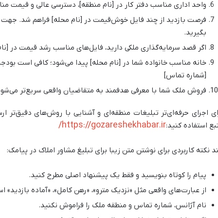
واحد اداری مناسب دفتر کار در [نام منطقه]، دسترسی عالی و قیمت من
فرصت بازدید از چند فایل خوش‌قیمت در [نام محله] فراهم شد. جهت ه
بگیرید.
اگر قصد سرمایه‌گذاری ملکی دارید، فایل‌های مناسب رشد قیمت در [نا
خانه مناسب خانواده شما در [نام محله] پیدا می‌شود؛ کافی است بودجه و
[شماره تماس]
فروش ملک شما با معرفی هدفمند به متقاضیان واقعی سریع‌تر می‌شود.
ای اجرای حرفه‌ای‌تر تبلیغات منطقه‌ای و آشنایی با روش‌های دقیق‌تر ارس
https://gozareshekhabar.ir/
بع استفاده کنید:
د نکته کاربردی برای نوشتن متن زیبا برای تبلیغ مشاور املاک در پیامک:
پیام را کوتاه بنویسید و فقط یک پیشنهاد اصلی مطرح کنید.
از عبارت‌های واقعی مثل «نزدیک مترو»، «رهن کامل»، «آماده بازدید» اس
نام آژانس، شماره تماس و منطقه ملک را فراموش نکنید.