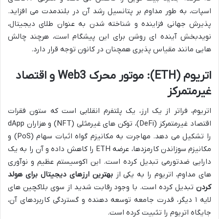
اسپات، به طور مداوم بر پتانسیل رشد آن در بلندمدت می افزاید.
پذیرش جهانی فزاینده و شناخته شدن به عنوان طلای دیجیتال،
نویدبخش آینده ای روشن برای این پیشگام است، هرچند چالش
هایی مانند مقیاس پذیری همچنان در کانون توجه قرار دارد.
اتریوم (ETH): موتور محرک Web3 و اقتصاد
غیرمتمرکز
اتریوم، فراتر از یک ارز، یک پلتفرم انقلابی است که ستون فقرات
اقتصاد غیرمتمرکز (DeFi)، توکن های غیرمثلی (NFT) و هزاران dApp
را تشکیل می دهد. مهاجرت به مکانیزم گواه اثبات سهام (PoS) و
مکانیزم سوزاندن کارمزدها، عرضه ETH را کاهش داده و آن را به یک
دارایی ضدتورمی تبدیل کرده است. این اکوسیستم عظیم و نوآوری
های مداوم، اتریوم را به یکی از
بهترین ارزهای دیجیتال برای هولد
کردن
تبدیل کرده است. با وجود رقابت شدید از سوی بلاکچین های
لایه ۱ دیگر، قدرت جامعه توسعه دهنده و گستردگی کاربردهای آن،
جایگاه اتریوم را تثبیت کرده است.