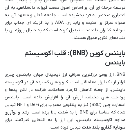
به دنبال ساخت یک بلاکچین امن، مقیاس پذیر و پایدار است.
توسعه مرحله ای آن، بر اساس اصول سخت گیرانه دانشگاهی، به آن
اعتباری منحصر به فرد بخشیده است. جامعه فعال و متعهد آن، به
همراه تمرکز بر امنیت و پایداری، ADA را به گزینه ای جذاب برای
سرمایه گذاران بلندمدت تبدیل کرده است که به دنبال پروژه ای با
بنیادهای فکری عمیق هستند.
بایننس کوین (BNB): قلب اکوسیستم
بایننس
BNB، ارز بومی بزرگترین صرافی ارز دیجیتال جهان، بایننس، چیزی
فراتر از یک ابزار معاملاتی است. کاربردهای گسترده آن در اکوسیستم
بایننس، از جمله کاهش کارمزد معاملات، شرکت در لانچ پدها و
پرداخت های مختلف، ارزش آن را افزایش داده است. بایننس
اسمارت چین (BSC) نیز به پلتفرمی محبوب برای DeFi و NFT تبدیل
شده که تقاضا برای BNB را به شدت بالا برده است. رشد و نوآوری
مداوم اکوسیستم بایننس، این ارز را به انتخابی قدرتمند برای
سرمایه گذاری بلند مدت
تبدیل کرده است.