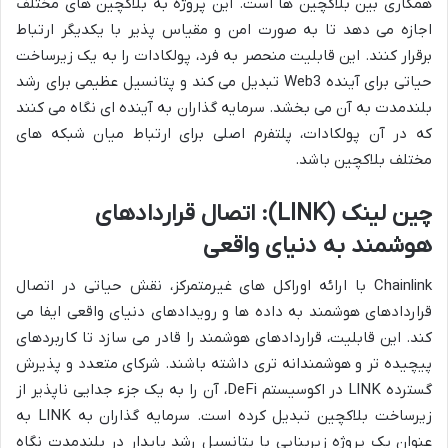
همکاری بین بلاکچین ها است. این پروژه به بلاکچین های مختلف
اجازه می دهد تا به صورت امن و مقیاس پذیر با یکدیگر ارتباط
برقرار کنند. این قابلیت منحصر به فرد، پولکادات را به یک زیرساخت
حیاتی برای آینده Web3 تبدیل می کند و پتانسیل عظیمی برای رشد
بلندمدت به آن می بخشد. سرمایه گذاران به آینده ای نگاه می کنند
که در آن پولکادات، پلتفرم اصلی برای ارتباط میان شبکه های
مختلف بلاکچین باشد.
چین لینک (LINK): اتصال قراردادهای
هوشمند به دنیای واقعی
Chainlink با ارائه اوراکل های غیرمتمرکز، نقش حیاتی در اتصال
قراردادهای هوشمند به داده ها و رویدادهای دنیای واقعی ایفا می
کند. این قابلیت، قراردادهای هوشمند را قادر می سازد تا کاربردهای
پیچیده تر و هوشمندانه تری داشته باشند. شرکای متعدد و پذیرش
گسترده LINK در اکوسیستم DeFi، آن را به یک جزء جدایی ناپذیر از
زیرساخت بلاکچین تبدیل کرده است. سرمایه گذاران به LINK به
عنوان یک پروژه زیربنایی با پتانسیل رشد پایدار در بلندمدت نگاه