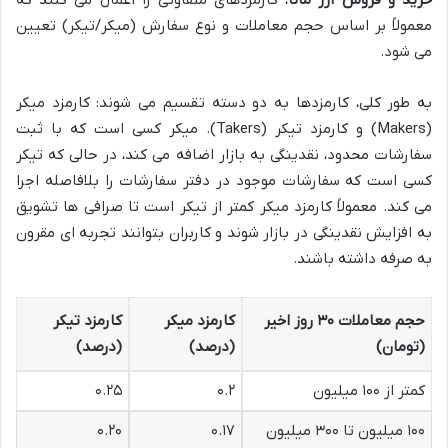
خرید و فروش ارز مانا
، کارمزدهای متفاوتی را اعمال می کنند که
معمولاً بر اساس حجم معاملات و نوع سفارش (میکر/تیکر) تعیین
می شود.
به طور کلی، کارمزدها به دو دسته تقسیم می شوند: کارمزد میکر
(Makers) و کارمزد تیکر (Takers). میکر کسی است که با ثبت
سفارشات محدود، نقدینگی به بازار اضافه می کند، در حالی که تیکر
کسی است که سفارشات موجود در دفتر سفارشات را بلافاصله اجرا
می کند. معمولاً کارمزد میکر کمتر از تیکر است تا صرافی ها تشویق
به افزایش نقدینگی در بازار شوند و کاربران بتوانند تجربه ای مقرون
به صرفه داشته باشند.
حجم معاملات ۳۰ روز اخیر
کارمزد میکر
کارمزد تیکر
(تومان)
(درصد)
(درصد)
کمتر از ۱۰۰ میلیون
۰.۲
۰.۲۵
۱۰۰ میلیون تا ۳۰۰ میلیون
۰.۱۷
۰.۲۰