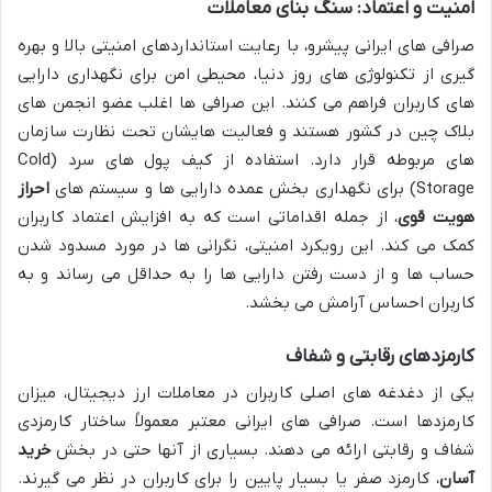
امنیت و اعتماد: سنگ بنای معاملات
صرافی های ایرانی پیشرو، با رعایت استانداردهای امنیتی بالا و بهره
گیری از تکنولوژی های روز دنیا، محیطی امن برای نگهداری دارایی
های کاربران فراهم می کنند. این صرافی ها اغلب عضو انجمن های
بلاک چین در کشور هستند و فعالیت هایشان تحت نظارت سازمان
های مربوطه قرار دارد. استفاده از کیف پول های سرد (Cold
Storage) برای نگهداری بخش عمده دارایی ها و سیستم های
احراز
هویت قوی
، از جمله اقداماتی است که به افزایش اعتماد کاربران
کمک می کند. این رویکرد امنیتی، نگرانی ها در مورد مسدود شدن
حساب ها و از دست رفتن دارایی ها را به حداقل می رساند و به
کاربران احساس آرامش می بخشد.
کارمزدهای رقابتی و شفاف
یکی از دغدغه های اصلی کاربران در معاملات ارز دیجیتال، میزان
کارمزدها است. صرافی های ایرانی معتبر معمولاً ساختار کارمزدی
شفاف و رقابتی ارائه می دهند. بسیاری از آنها حتی در بخش
خرید
آسان
، کارمزد صفر یا بسیار پایین را برای کاربران در نظر می گیرند.