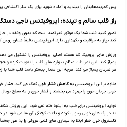
پس کمربندهایتان را ببندید و آماده شوید برای یک سفر اکتشافی پ
راز قلب سالم و تپنده: ایروفیتنس ناجی دست
تصور کنید قلب شما یک موتور قدرتمند است که بدون وقفه در حال ک
کند نیاز به مراقبت و نگهداری دارد. ایروفیتنس دقیقاً همان روغن 
ورزش های ایروبیک که هسته اصلی ایروفیتنس را تشکیل می دهند 
پمپاژ کند. این تمرینات منظم دیواره های قلب را تقویت کرده و
حجم
هر ضربان پمپاژ می کند. هرچه این مقدار بیشتر باشد قلب شما با ز
علاوه بر این ایروفیتنس به
کاهش فشار خون
کمک می کند. فشار خون
خونی جریان خون را بهبود می بخشند و فشار خون را به سطح نرمال با
فواید ایروفیتنس برای قلب به اینجا ختم نمی شود. این ورزش شگفت
بد در رگ های خونی رسوب کرده و باعث گرفتگی آن ها می شود در ح
کلسترول خون خطر ابتلا به بیماری های قلبی عروقی را به طور چش