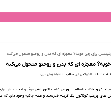
رب
گردشگری
وکیل
کتاب
ارز دیجیتال
کنکور
پوست
سریال
تهران
شگری و اقامتی
پزشکی
اقتصادی
بین الملل
فیتنس برای چی خوبه؟ معجزه ‌ای که بدن و روحتو متحول می‌کنه
وبه؟ معجزه ‌ای که بدن و روحتو متحول می‌کنه
خواندن این مطلب 10 دقیقه زمان میبرد
کم تحرکی و عادات ناسالم سوق می دهد یافتن راهی موثر و لذت بخش برای
 های ورزشی گوناگون یک گزینه قدرتمند و همه جانبه وجود دارد که می ت