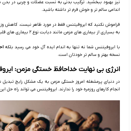
نیز بهبود ببخشید. ترکیب بدنی به نسبت عضلات و چربی در بدن شم
اندامی سالم تر و خوش فرم تر داشته باشید.
فراموش نکنید که ایروفیتنس فقط در مورد ظاهر نیست. کاهش وزن
به بسیاری از بیماری های مزمن مانند دیابت نوع ۲ بیماری های قلبی عروقی و برخی از انواع سرطان را کاهش می دهد.
با ایروفیتنس شما نه تنها به اندام ایده آل خود می رسید بلکه
اح
نسخه بهتر و سالم تر خودتان است.
انرژی بی نهایت خداحافظ خستگی مزمن: ایروف
در دنیای پرمشغله امروز خستگی مزمن به یک مشکل رایج تبدیل شده
انجام کارهای روزمره خود را ندارند. ایروفیتنس می تواند راه حل ای