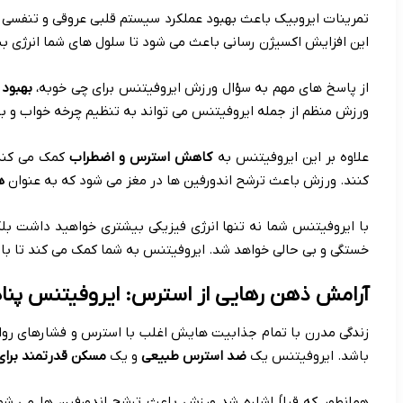
تمرینات ایروبیک باعث بهبود عملکرد سیستم قلبی عروقی و تنفسی 
این افزایش اکسیژن رسانی باعث می شود تا سلول های شما انرژی ب
از پاسخ‌ های مهم به سؤال ورزش ایروفیتنس برای چی خوبه،
بهبود
ورزش منظم از جمله ایروفیتنس می تواند به تنظیم چرخه خواب و بید
علاوه بر این ایروفیتنس به
کاهش استرس و اضطراب
کمک می کند.
کنند. ورزش باعث ترشح اندورفین ها در مغز می شود که به عنوان
ه
با ایروفیتنس شما نه تنها انرژی فیزیکی بیشتری خواهید داشت بل
خستگی و بی حالی خواهد شد. ایروفیتنس به شما کمک می کند تا با ان
آرامش ذهن رهایی از استرس: ایروفیتنس پناه
زندگی مدرن با تمام جذابیت هایش اغلب با استرس و فشارهای روان
باشد. ایروفیتنس یک
ضد استرس طبیعی
و یک
مسکن قدرتمند برا
همانطور که قبلاً اشاره شد ورزش باعث ترشح اندورفین ها می ش