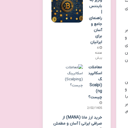
واریز به
ت
بایننس
ی
|
راهنمای
جامع و
ر
آسان
برای
و
ایرانیان
رای
4
ن
هفته
پیش
ن
معاملات
اسکالپین
گ
ن
(Scalpi
ملات اسپات گرفته تا پیچیدگی های سود و زیان محقق شده و غیرمحقق شده در فیوچرز، تاثیر ضرر دائمی در AMM و
ng)
ا
چیست؟
ر
22/02/1405
،
خرید ارز مانا (MANA) از
صرافی ایرانی | آسان و مطمئن