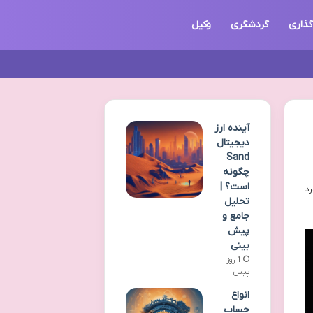
گذاری
گردشگری
وکیل
آینده ارز
دیجیتال
Sand
چگونه
است؟ |
تحلیل
جامع و
پیش
بینی
1 روز
پیش
انواع
حساب