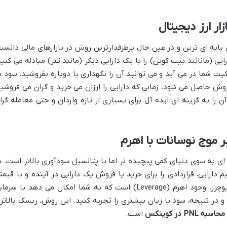
ار ارز دیجیتال
Spot Trading) را می توان پایه ای ترین و در عین حال پرطرفدارترین روش در بازارهای مالی دانس
 (مانانند بیت کوین) را با یک دارایی دیگر (مانند تتر) مبادله می کنید
کیت شما در می آید و می توانید آن را نگهداری یا دوباره بفروشید. سود د
وش حاصل می شود. زمانی که دارایی را ارزان می خرید و گران می فروشید
ا به گزینه ای ایده آل برای بسیاری از تازه واردان و حتی معامله گرا
 موج نوسانات با اهرم
چرز (Futures Trading) دریچه ای به سوی دنیای کمی پیچیده تر اما با پتانسیل سودآوری بالاتر است. 
دارایی، قراردادی را برای خرید یا فروش یک دارایی در آینده و با قیمت
مشخص منعقد می کنید. جذابیت اصلی فیوچرز، وجود اهرم (Leverage) است که به شما امکان می دهد با سرم
 و در نتیجه، سود یا زیان بیشتری را تجربه کنید. این روش، ریسک بالاتر
به PNL در کوینکس
است.