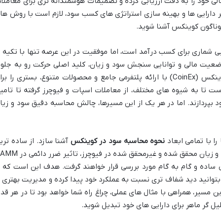
الی خود را به دقت ارزیابی کرده و تصمیمات هوشمندانه تری برای معاملا
ر دارایی ها و بهینه سازی استراتژی های کسب سود، لازم است با روش ها
ناگون کوینکس آشنا شوید.
ی شماری برای کسب درآمد است، اما موفقیت در این عرصه تنها با تکیه ب
عیت مالی و توانایی سنجش سود و زیان، کلید اصلی حرکت رو به جلو 
تصمیم گیری های آگاهانه است. صرافی کوینکس (CoinEx) با ارائه پلتفرمی جامع و محصولات متنوع، بستری را ب
است تا به شیوه های مختلف، از معاملات اسپات و فیوچرز گرفته تا تامی
به کسب سود بپردازند. اما در هر یک از این مسیرها، چالش محاسبه دقیق سود و زیا
را با تمامی ابعاد
نحوه محاسبه سود در کوینکس
آشنا سازد. از ساده تری
معا
 ساده و گام به گام مورد بررسی قرار خواهند گرفت. هدف این است که ب
توانید دید شفاف تری نسبت به عملکرد خود پیدا کرده و مدیریت بهتری ب
ن مسیر، همراهی با مثال های عملی، چراغ راه شما خواهد بود تا در هر قدم
یل گر ماهر برای دارایی های خود تبدیل شوید.