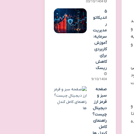
03/10/1404
۵
اندیکاتو
د
ر
و
مدیریت
ه
سرمایه:
آموزش
و
کاربردی
برای
کاهش
ی
ریسک
د
09/10/1404
ت
صفحه
سبز و
قرمز ارز
و
دیجیتال
ا
چیست؟
راهنمای
ه
کامل
کندل ها