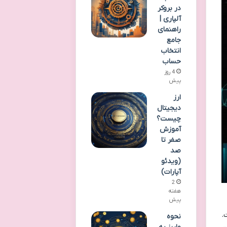
در بروکر
آلپاری |
راهنمای
جامع
انتخاب
حساب
4 روز
پیش
ارز
دیجیتال
چیست؟
آموزش
صفر تا
صد
(ویدئو
آپارات)
2
هفته
پیش
.
نحوه