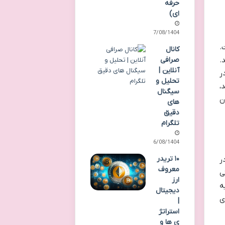
حرفه
ای)
17/08/1404
ت.
کانال
.
صرافی
آنلاین |
ر
تحلیل و
،
سیگنال
ن
های
دقیق
تلگرام
16/08/1404
۱۰ تریدر
در
معروف
ی
ارز
ایه
دیجیتال
ی
|
استراتژ
ی ها و