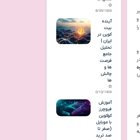
ر
08/09/1404
 پیگیری منظم PNL (سود و
آینده
ا
بیت
کوین در
ایران |
تحلیل
و
جامع
ر
فرصت
ه
ها و
چالش
ا
ها
10/10/1404
آموزش
فیوچرز
ر
کوکوین
با موبایل
و
(صفر تا
ه
صد ترید