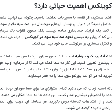
 کوینکس اهمیت حیاتی دارد؟
اآشنا هستید؛ اگر نقشه یا مسیریاب نداشته باشید، چگونه می توانید مقص
 حاصل کنید؟ در دنیای پرنوسان ارزهای دیجیتال نیز، محاسبه دقیق سود 
مل تنها یک فرآیند حسابداری ساده نیست، بلکه ستون فقرات یک سرمای
نی که کاربران به درستی
نحوه محاسبه سود در کوینکس
را درک می کنند 
 و کنترل بیشتری بر سرنوشت مالی خود پیدا می کنند.
ندانه ریسک و سرمایه
است. با دانستن میزان سود یا ضرر هر معامله، م
بیشتری تعیین کنید. این کار به شما کمک می کند تا از سرمایه اولیه خو
ا به میزانی ریسک کنید که قابل پذیرش باشد. بدون این دانش، ممکن اس
رید که می توانند پورتفولیوی شما را به خطر بیندازند.
نه
است. زمانی که می دانید کدام استراتژی ها برای شما سودآور بوده اند 
ود با اطمینان بیشتری عمل کنید. این داده ها به شما امکان می دهند ت
کنید و از اشتباهات گذشته درس بگیرید. هر معامله ای، درسی برای آیند
احتی نادیده گرفته می شوند.