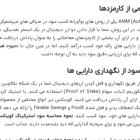
تأمین نقدینگی در AMM (Automated Market Maker) یکی از روش های نوآورانه کسب سود در صرافی های غیرمتمرکز
در این روش، شما با قرار دادن دو ارز دیجیتال در یک استخر نقدینگی، ب
 در ازای آن، بخشی از کارمزدهای معاملاتی را به عنوان پاداش دریافت م
 دارایی های راکد خود کسب درآمد کنید، اما در عین حال، با مفهوم
ضر
که برای ارزیابی دقیق سود باید به آن توجه داشت.
د از نگهداری دارایی ها
ای کسب سود از طریق نگهداری و قفل کردن ارزهای دیجیتال شما در یک شبکه بلاکچین ی
پلتفرم صرافی است. در شبکه هایی که از الگوریتم اثبات سهام (Proof of Stake) استفاده می کنند، با استیک
 ازای آن پاداش دریافت می کنید. کوینکس نیز انواع مختلفی از محصولا
مالی (Financial Products) از جمله استیکینگ انعطاف پذیر و قفل شده، PoolX و Flexible Savings را ارائه 
 دارایی های خود، سود کسب کنند.
نحوه محاسبه سود استیکینگ کوینک