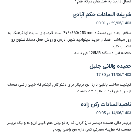
ارسال دارید به شهرهای دیگه هم؟
گ
شریفه السادات حکم آبادی
ف
29/05/1403 در 00:01
ت
سلام. ابعاد این دستگاه ۴۰۶x360x253 mm است. قیمتهای سایت آوا فرهنگ به
:
روز میباشد . هنگام خرید میتوانید شهر، آدرس و روش حمل دستگاهتون رو
انتخاب کنید.
حافظه این دستگاه 128MB می باشد.
گ
حمیده والائی جلیل
ف
11/06/1403 در 17:30
ت
کیفیت ساخت بالایی داره این پرینتر برای دفتر کارم گرفتم که خیلی راضی هستم
:
از خریدش قیمت عالیه هم داشت
گ
ناهیدالسادات رکن زاده
ف
14/06/1403 در 00:05
ت
پرینتر عالی هست دردسر شارژ کردن نداره تونرش هم خیلی ارزونه و یک پرینتر
:
هست که هزینه مصرفی کمی داره من راضی بودم