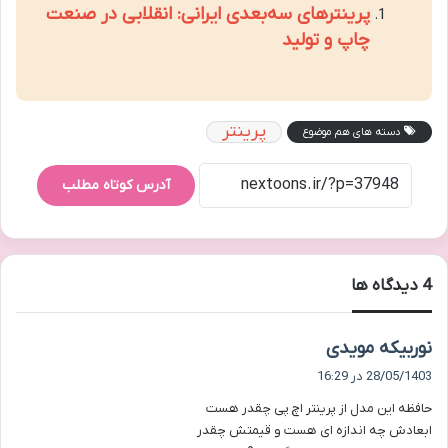
پرینترهای سه‌بعدی ایرانی: انقلابی در صنعت
چاپ و تولید
پرینتر
دسته های هم موضوع
آدرس کوتاه مطلب
‫4 دیدگاه ها
گ
نوربیکه مویدی
ف
28/05/1403 در 16:29
ت
حافظه این مدل از پرینتر اچ پی چقدر هست
:
ابعادش چه اندازه ای هست و قیمتش چقدر