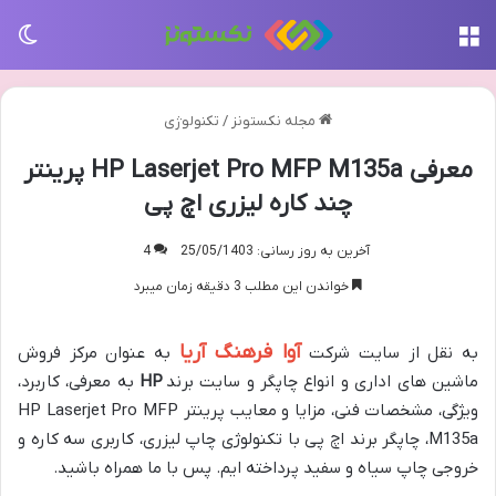
منو
تغی
مجله نکستونز
/
تکنولوژی
معرفی HP Laserjet Pro MFP M135a پرینتر
چند کاره لیزری اچ پی
آخرین به روز رسانی: 25/05/1403
4
خواندن این مطلب 3 دقیقه زمان میبرد
آوا فرهنگ آریا
به نقل از سایت شرکت
به عنوان مرکز فروش
ماشین های اداری و انواع چاپگر و سایت برند
HP
به معرفی، کاربرد،
ویژگی، مشخصات فنی، مزایا و معایب پرینتر HP Laserjet Pro MFP
M135a، چاپگر برند اچ پی با تکنولوژی چاپ لیزری، کاربری سه کاره و
خروجی چاپ سیاه و سفید پرداخته ایم. پس با ما همراه باشید.