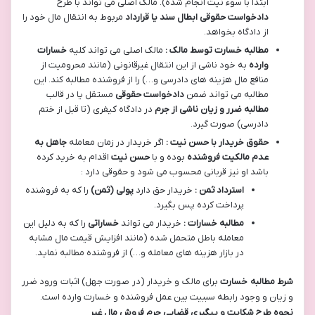
ابتدا با سوء نیت انجام شده). مالک اصلی می تواند با طرح
دادخواست حقوقی
ابطال سند یا قرارداد
مربوط به انتقال مال خود را
از دادگاه بخواهد.
مطالبه خسارت توسط مالک :
مالک اصلی می تواند کلیه
خسارات
وارده
به خود ناشی از این انتقال غیرقانونی (مانند محرومیت از
منافع مال هزینه های دادرسی و…) را از فروشنده مطالبه کند. این
مطالبه می تواند ضمن
دادخواست حقوقی
مستقل یا در قالب
مطالبه ضرر و زیان ناشی از جرم
در دادگاه کیفری (تا قبل از ختم
دادرسی) صورت گیرد.
حقوق خریدار با حسن نیت :
اگر خریدار در زمان معامله
جاهل به
عدم مالکیت فروشنده
بوده و با
حسن نیت
اقدام به خرید کرده
باشد او نیز قربانی محسوب می شود و حقوقی دارد :
استرداد ثمن :
خریدار حق دارد
پولی (ثمن)
را که به فروشنده
پرداخت کرده پس بگیرد.
مطالبه خسارات :
خریدار می تواند
خساراتی
را که به دلیل این
معامله باطل متحمل شده (مانند افزایش قیمت مال مشابه
در بازار هزینه های معامله و…) از فروشنده مطالبه نماید.
شرط مطالبه خسارت
برای مالک و خریدار (در صورت جهل) اثبات ورود ضرر
و زیان و وجود رابطه سببیت بین عمل فروشنده و خسارت وارده است.
نحوه طرح شکایت و پیگیری قضایی جرم فروش مال غیر