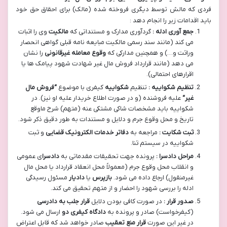
فردی که مالش توسط دیگری فروخته شده (مالک) برای احقاق حق خود
باید اقدامات زیر را انجام دهد :
جمع آوری ادله :
گردآوری مدارک و مستنداتی که
مالکیت
وی را اثبات
می کند (مانند سند رسمی مالکیت مبایعه نامه قبلی گواهی انحصار
وراثت و…) و همچنین مدارکی که
وقوع معامله غیرقانونی
را نشان
می دهد (مانند قرارداد فروش مال غیر شهادت شهود پیامک ها یا
اقرارهای احتمالی).
تنظیم شکواییه :
تنظیم
شکواییه
کیفری با موضوع
“
فروش مال
غیر
“
علیه فروشنده (و در صورت اطلاع خریدار علیه او نیز). در
شکواییه باید مشخصات شاکی مشتکی عنه (متهم) شرح ماوقع
تاریخ و محل وقوع جرم و دلایل و مستندات به طور دقیق ذکر شود.
ثبت شکایت :
مراجعه به
دفاتر خدمات الکترونیک قضایی
و ثبت
شکواییه در سیستم ثنا.
مراحل دادسرا :
پرونده جهت تحقیقات مقدماتی به
دادسرا
ی عمومی
و انقلاب محل وقوع جرم (معمولاً محل انعقاد قرارداد یا محل مال
غیرمنقول) ارجاع داده می شود.
بازپرس
یا
دادیار
مسئول رسیدگی
ادله را بررسی شهود را احضار و از متهم تحقیق می کند.
صدور قرار :
در صورت کافی بودن دلایل
قرار جلب به دادرسی
(کیفرخواست) صادر و پرونده به
دادگاه کیفری دو
ارسال می شود.
در غیر این صورت
قرار منع تعقیب
صادر خواهد شد که قابل اعتراض