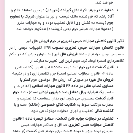
خواهد شد.
معاونت در جرم :
اگر
انتقال گیرنده (خریدار)
در حین معامله
عالم و
آگاه
باشد که فروشنده مالک نیست او نیز به عنوان
شریک یا معاون
جرم
(بسته به نقش وی) قابل تعقیب بوده و به مجازات مقرر
(معمولاً مجازات مباشر جرم یعنی فروشنده) محکوم خواهد شد.
تاثیر قانون کاهش مجازات حبس تعزیری بر جرم فروش مال غیر
قانون کاهش مجازات حبس تعزیری مصوب
۱۳۹۹
تغییرات مهمی را در
خصوص برخی جرایم از جمله
فروش مال غیر
(به عنوان جرمی که در حکم
کلاهبرداری است) ایجاد کرد. مهم ترین این تغییرات عبارتند از :
قابل گذشت شدن جرم :
به موجب
ماده
۱۱
این قانون (که اصلاحی
ماده ۱۰۴ قانون مجازات اسلامی است) جرم کلاهبرداری (و در نتیجه
فروش مال غیر
) در صورتی که ارزش مال موضوع جرم
کمتر یا
مساوی نصاب مقرر در ماده
۳۶
قانون مجازات اسلامی
(که در حال
حاضر
یک میلیارد ریال معادل صد میلیون تومان
است) باشد
جرم
قابل گذشت
محسوب می شود. این بدان معناست که تعقیب و
مجازات مرتکب منوط به
شکایت شاکی خصوصی (مالک)
است و با
گذشت شاکی
تعقیب یا اجرای مجازات موقوف می شود.
تخفیف در مجازات جرایم قابل گذشت :
مطابق
تبصره ماده
۱۱
قانون
کاهش مجازات حبس تعزیری
حداقل و حداکثر مجازات حبس
تعزیری درجه چهار تا درجه هشت برای جرایم قابل گذشت (از جمله