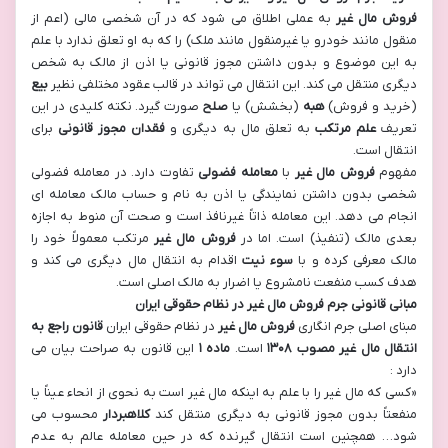
فروش مال غیر
به عملی اطلاق می شود که در آن شخصی مالی (اعم از
منقول مانند خودرو یا غیرمنقول مانند ملک) را که به او تعلق ندارد با علم
به این موضوع و بدون داشتن مجوز قانونی یا اذن از مالک به شخص
دیگری منتقل می کند. این انتقال می تواند در قالب عقود مختلفی نظیر
بیع
(خرید و فروش)
هبه
(بخشش) یا
صلح
صورت گیرد. نکته کلیدی در این
تعریف
علم مرتکب
به تعلق مال به دیگری و
فقدان مجوز قانونی
برای
انتقال است
.
مفهوم
فروش مال غیر
با
معامله فضولی
تفاوت دارد. در معامله فضولی
شخصی بدون داشتن نمایندگی یا اذن به نام و حساب مالک معامله ای
انجام می دهد. این معامله ذاتاً غیرنافذ است و صحت آن منوط به اجازه
بعدی مالک (تنفیذ) است. اما در
فروش مال غیر
مرتکب معمولاً خود را
مالک معرفی کرده و با
سوء نیت
اقدام به انتقال مال دیگری می کند و
هدف کسب منفعت نامشروع یا اضرار به مالک اصلی است.
مبانی قانونی جرم فروش مال غیر در نظام حقوقی ایران
مبنای اصلی جرم انگاری
فروش مال غیر
در نظام حقوقی ایران
قانون راجع به
انتقال مال غیر مصوب
۱۳۰۸
است.
ماده
۱
این قانون به صراحت بیان می
دارد :
«کسی که مال غیر را با علم به اینکه مال غیر است به نحوی از انحاء عیناً یا
منفعتاً بدون مجوز قانونی به دیگری منتقل کند
کلاهبردار
محسوب می
شود… همچنین است انتقال گیرنده که در حین معامله عالم به عدم