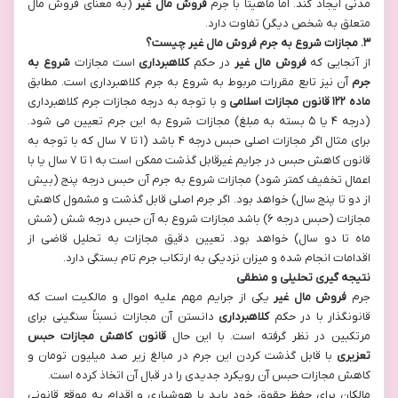
مدنی ایجاد کند. اما ماهیتاً با جرم
فروش مال غیر
(به معنای فروش مال
متعلق به شخص دیگر) تفاوت دارد.
۳
.
مجازات شروع به جرم فروش مال غیر چیست؟
از آنجایی که
فروش مال غیر
در حکم
کلاهبرداری
است مجازات
شروع به
جرم
آن نیز تابع مقررات مربوط به شروع به جرم کلاهبرداری است. مطابق
ماده
۱۲۲
قانون مجازات اسلامی
و با توجه به درجه مجازات جرم کلاهبرداری
(درجه ۴ یا ۵ بسته به مبلغ) مجازات شروع به این جرم تعیین می شود.
برای مثال اگر مجازات اصلی حبس درجه ۴ باشد (۱ تا ۷ سال که با توجه به
قانون کاهش حبس در جرایم غیرقابل گذشت ممکن است به ۱ تا ۷ سال یا با
اعمال تخفیف کمتر شود) مجازات شروع به جرم آن حبس درجه پنج (بیش
از دو تا پنج سال) خواهد بود. اگر جرم اصلی قابل گذشت و مشمول کاهش
مجازات (حبس درجه ۶) باشد مجازات شروع به آن حبس درجه شش (شش
ماه تا دو سال) خواهد بود. تعیین دقیق مجازات به تحلیل قاضی از
اقدامات انجام شده و میزان نزدیکی به ارتکاب جرم تام بستگی دارد.
نتیجه گیری تحلیلی و منطقی
جرم
فروش مال غیر
یکی از جرایم مهم علیه اموال و مالکیت است که
قانونگذار با در حکم
کلاهبرداری
دانستن آن مجازات نسبتاً سنگینی برای
مرتکبین در نظر گرفته است. با این حال
قانون کاهش مجازات حبس
تعزیری
با قابل گذشت کردن این جرم در مبالغ زیر صد میلیون تومان و
کاهش مجازات حبس آن رویکرد جدیدی را در قبال آن اتخاذ کرده است.
مالکان برای حفظ حقوق خود باید با هوشیاری و اقدام به موقع قانونی