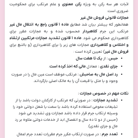
اثبات هر سه رکن به ویژه
رکن معنوی
و علم مرتکب برای محکومیت
ضروری است.
مجازات قانونی فروش مال غیر
همانطور که پیشتر بیان شد مطابق
ماده
۱
قانون راجع به انتقال مال غیر
مرتکب این جرم
کلاهبردار
محسوب شده و به مجازات مقرر برای
کلاهبرداری محکوم می شود.
ماده
۱
قانون تشدید مجازات مرتکبین ارتشاء
و اختلاس و کلاهبرداری
مجازات های زیر را برای کلاهبرداری (و بالتبع برای
فروش مال غیر
) تعیین کرده است :
حبس :
از
یک تا هفت سال
.
جزای نقدی :
معادل
مالی که اخذ کرده است
.
رد اصل مال به صاحبش :
مرتکب موظف است عین مال را در صورت
وجود و یا مثل یا قیمت آن را به مالک اصلی بازگرداند.
نکات مهم در خصوص مجازات :
تشدید مجازات :
در صورتی که مرتکب از کارکنان دولت باشد یا از
تبلیغات عمومی استفاده کرده باشد یا سمت یا شغل دولتی خود را
وسیله ارتکاب جرم قرار داده باشد مجازات وی تشدید می شود
(حبس از دو تا ده سال و انفصال ابد از خدمات دولتی علاوه بر رد
مال و جزای نقدی).
تعدد جرم :
در صورت ارتکاب مکرر جرم مقررات تعدد جرم اعمال