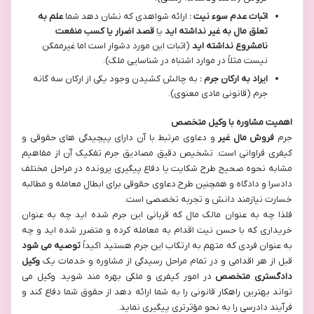
اثبات عدم سوء نیت :
ارائه شواهدی که نشان دهد شما
علم به
تعلق مال به غیر نداشته اید
یا
قصد اضرار یا کسب منفعت
نامشروع نداشته اید
(اثبات این مورد دشوار است اما غیرممکن
نیست مثلاً در موارد اشتباه در شناسایی ملک).
ایراد به ارکان جرم :
به چالش کشیدن وجود یکی از ارکان سه گانه
جرم (قانونی مادی معنوی).
اهمیت مشاوره با وکیل متخصص
جرم
فروش مال غیر
و دعاوی مرتبط با آن دارای پیچیدگی های حقوقی و
کیفری فراوانی است. تشخیص دقیق مصادیق جرم تفکیک آن از مفاهیم
مشابه نحوه صحیح طرح شکایت یا دفاع پیگیری پرونده در مراحل مختلف
دادسرا و دادگاه و همچنین طرح دعاوی حقوقی برای ابطال معامله و مطالبه
خسارت نیازمند دانش و تجربه تخصصی است.
فلذا چه به عنوان مالک مال که قربانی این جرم شده اید چه به عنوان
خریداری که با حسن نیت اقدام به معامله کرده و متضرر شده اید و چه
به عنوان فردی که متهم به ارتکاب این جرم هستید اکیداً
توصیه می شود
قبل از هر اقدامی و در تمام مراحل رسیدگی از مشاوره و خدمات یک
وکیل
دادگستری متخصص
در امور کیفری و ملکی بهره مند شوید. وکیل می
تواند بهترین راهکار قانونی را به شما ارائه دهد از حقوق شما دفاع کند و
فرآیند دادرسی را به نحو مؤثرتری پیگیری نماید.