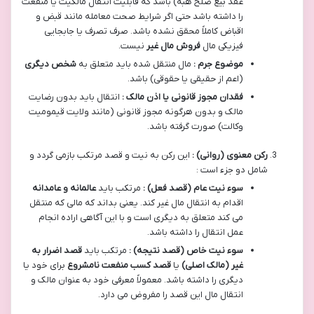
عقد بیع صلح هبه) باشد که قابلیت انتقال مالکیت یا منفعت
را داشته باشد حتی اگر شرایط صحت معامله مانند قبض و
اقباض کاملاً محقق نشده باشد. صرف تصرف یا جابجایی
فیزیکی مال
فروش مال غیر
نیست.
موضوع جرم :
مال منتقل شده باید متعلق به
شخص دیگری
(اعم از حقیقی یا حقوقی) باشد.
فقدان مجوز قانونی یا اذن مالک :
انتقال باید بدون رضایت
مالک و بدون هرگونه مجوز قانونی (مانند ولایت قیمومیت
وکالت) صورت گرفته باشد.
رکن معنوی (روانی) :
این رکن به نیت و قصد مرتکب بازمی گردد و
شامل دو جزء است :
سوء نیت عام (قصد فعل) :
مرتکب باید
عالمانه و عامدانه
اقدام به انتقال مال غیر کند. یعنی بداند که مالی که منتقل
می کند متعلق به دیگری است و با این آگاهی اراده انجام
عمل انتقال را داشته باشد.
سوء نیت خاص (قصد نتیجه) :
مرتکب باید
قصد اضرار به
غیر (مالک اصلی)
یا
قصد کسب منفعت نامشروع
برای خود یا
دیگری را داشته باشد. معمولاً معرفی خود به عنوان مالک و
انتقال مال این قصد را مفروض می دارد.