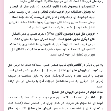
را یکسان قرار داده است اما این دو جرم ماهیتاً تفاوت هایی دارند :
کلاهبرداری (موضوع ماده
۱
قانون تشدید…)
: رکن اصلی آن
توسل
به وسایل متقلبانه
برای
فریب دادن قربانی
و بردن مال اوست. یعنی
باید مجموعه ای از عملیات و مانورهای فریبنده (مانند ارائه اسناد
جعلی صحنه سازی وعده های دروغین) وجود داشته باشد تا قربانی
اغفال شده و مال خود را با رضایت ظاهری تسلیم کند.
فروش مال غیر (موضوع قانون
۱۳۰۸)
: تمرکز اصلی بر عمل
انتقال
مال دیگری بدون مجوز
است. اگرچه معرفی خود به عنوان مالک
نوعی فریب است اما لزوماً نیاز به مانورهای متقلبانه پیچیده مانند
کلاهبرداری کلاسیک ندارد. صرف
علم به عدم مالکیت
و
انتقال مال
غیر
برای تحقق این جرم کافی است.
به بیان دیگر در
کلاهبرداری
فریب عنصر اصلی است که منجر به بردن مال
می شود؛ در
فروش مال غیر
انتقال غیرمجاز مال دیگری عنصر اصلی است
هرچند با فریب همراه باشد. قانونگذار صرفاً به دلیل شباهت در نتیجه
(بردن مال دیگری به نحو متقلبانه) مجازات آنها را یکسان در نظر گرفته
است.
نکات مهم در خصوص فروش مال مشاع
مال مشاع
مالی است که مالکیت آن بین دو یا چند نفر مشترک است به
گونه ای که سهم هر شریک در تمام اجزای مال منتشر است (مانند ملک
ورثه ای قبل از تقسیم). در خصوص
فروش مال مشاع
نکات زیر حائز