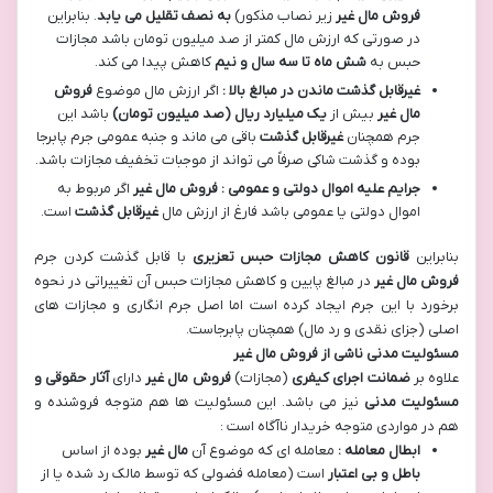
فروش مال غیر
زیر نصاب مذکور)
به نصف تقلیل می یابد
. بنابراین
در صورتی که ارزش مال کمتر از صد میلیون تومان باشد مجازات
حبس به
شش ماه تا سه سال و نیم
کاهش پیدا می کند.
غیرقابل گذشت ماندن در مبالغ بالا :
اگر ارزش مال موضوع
فروش
مال غیر
بیش از
یک میلیارد ریال (صد میلیون تومان)
باشد این
جرم همچنان
غیرقابل گذشت
باقی می ماند و جنبه عمومی جرم پابرجا
بوده و گذشت شاکی صرفاً می تواند از موجبات تخفیف مجازات باشد.
جرایم علیه اموال دولتی و عمومی : فروش مال غیر
اگر مربوط به
اموال دولتی یا عمومی باشد فارغ از ارزش مال
غیرقابل گذشت
است.
بنابراین
قانون کاهش مجازات حبس تعزیری
با قابل گذشت کردن جرم
فروش مال غیر
در مبالغ پایین و کاهش مجازات حبس آن تغییراتی در نحوه
برخورد با این جرم ایجاد کرده است اما اصل جرم انگاری و مجازات های
اصلی (جزای نقدی و رد مال) همچنان پابرجاست.
مسئولیت مدنی ناشی از فروش مال غیر
علاوه بر
ضمانت اجرای کیفری
(مجازات)
فروش مال غیر
دارای
آثار حقوقی و
مسئولیت مدنی
نیز می باشد. این مسئولیت ها هم متوجه فروشنده و
هم در مواردی متوجه خریدار ناآگاه است :
ابطال معامله :
معامله ای که موضوع آن
مال غیر
بوده از اساس
باطل و بی اعتبار
است (معامله فضولی که توسط مالک رد شده یا از