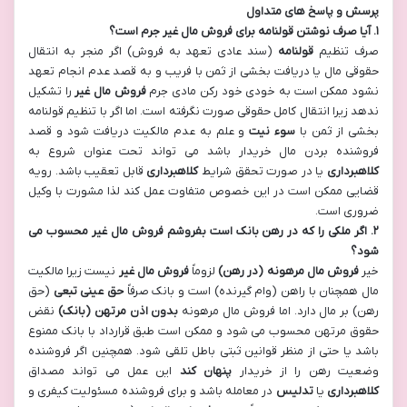
پرسش و پاسخ های متداول
۱
.
آیا صرف نوشتن قولنامه برای فروش مال غیر جرم است؟
صرف تنظیم
قولنامه
(سند عادی تعهد به فروش) اگر منجر به انتقال
حقوقی مال یا دریافت بخشی از ثمن با فریب و به قصد عدم انجام تعهد
نشود ممکن است به خودی خود رکن مادی جرم
فروش مال غیر
را تشکیل
ندهد زیرا انتقال کامل حقوقی صورت نگرفته است. اما اگر با تنظیم قولنامه
بخشی از ثمن با
سوء نیت
و علم به عدم مالکیت دریافت شود و قصد
فروشنده بردن مال خریدار باشد می تواند تحت عنوان شروع به
کلاهبرداری
یا در صورت تحقق شرایط
کلاهبرداری
قابل تعقیب باشد. رویه
قضایی ممکن است در این خصوص متفاوت عمل کند لذا مشورت با وکیل
ضروری است.
۲
.
اگر ملکی را که در رهن بانک است بفروشم فروش مال غیر محسوب می
شود؟
خیر
فروش مال مرهونه (در رهن)
لزوماً
فروش مال غیر
نیست زیرا مالکیت
مال همچنان با راهن (وام گیرنده) است و بانک صرفاً
حق عینی تبعی
(حق
رهن) بر مال دارد. اما فروش مال مرهونه
بدون اذن مرتهن (بانک)
نقض
حقوق مرتهن محسوب می شود و ممکن است طبق قرارداد با بانک ممنوع
باشد یا حتی از منظر قوانین ثبتی باطل تلقی شود. همچنین اگر فروشنده
وضعیت رهن را از خریدار
پنهان کند
این عمل می تواند مصداق
کلاهبرداری
یا
تدلیس
در معامله باشد و برای فروشنده مسئولیت کیفری و