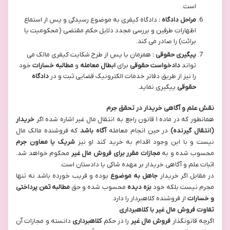
است.
مراحل دادگاه :
دادگاه کیفری به موضوع رسیدگی و پس از استماع
اظهارات طرفین و بررسی مجدد دلایل حکم مقتضی (محکومیت یا
برائت) را صادر می کند.
پیگیری حقوقی :
همزمان یا پس از طرح شکایت کیفری مالک می
تواند
دادخواست حقوقی
برای
ابطال معامله
و
مطالبه خسارات
خود
را نیز از طریق دفاتر خدمات الکترونیک قضایی ثبت و در
دادگاه
حقوقی
پیگیری نماید.
نقش علم و آگاهی خریدار در تحقق جرم
همانطور که در ماده ۱ قانون راجع به انتقال مال غیر اشاره شده اگر
خریدار
(انتقال گیرنده)
در حین انجام معامله
آگاه باشد
که فروشنده مالک مال
نیست و با این وجود اقدام به خرید کند او نیز
شریک یا معاون جرم
محسوب شده و به
مجازات مقرر برای فروش مال غیر
محکوم خواهد شد.
اثبات علم و آگاهی خریدار بر عهده شاکی یا دادستان است.
در مقابل اگر خریدار
جاهل به موضوع
بوده و فریب خورده باشد نه تنها
مجرم نیست بلکه خود
بزه دیده
محسوب شده و حق
مطالبه ثمن پرداختی
و خسارات
از فروشنده کلاهبردار را دارد.
تفاوت فروش مال غیر با کلاهبرداری
اگرچه قانونگذار
فروش مال غیر
را در حکم
کلاهبرداری
دانسته و مجازات آن