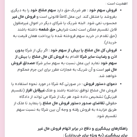
اهمیت است :
فروش سهم خود :
هر شریک حق دارد
سهم مشاع خود
را به دیگری
بفروشد یا منتقل کند. این عمل کاملاً قانونی است و
فروش مال غیر
محسوب نمی شود. البته شریک یا شرکای دیگر در اموال غیرمنقول
قابل تقسیم ممکن است تحت شرایطی
حق شفعه
داشته باشند
(حق تقدم در خرید سهم فروخته شده با پرداخت همان قیمت به
خریدار).
فروش کل مال مشاع یا بیش از سهم خود :
اگر یکی از شرکا
بدون
اذن و رضایت سایر شرکا
اقدام به
فروش کل مال مشاع
یا
بیش از
سهم خود
نماید این عمل نسبت به سهم سایر شرکا
مصداق فروش
مال غیر
است و آن شریک به مجازات مقرر برای این جرم محکوم
خواهد شد.
دعوای دستور فروش :
در صورتی که شرکا در مورد نحوه استفاده یا
فروش مال مشاع توافق نداشته باشند و ملک
غیرقابل افراز
(تقسیم
فیزیکی) تشخیص داده شود هر یک از شرکا می تواند از دادگاه
حقوقی
تقاضای صدور دستور فروش مال مشاع
را بنماید تا ملک از
طریق مزایده به فروش رفته و وجه آن بین شرکا به نسبت سهم
تقسیم شود.
راهکارهای پیشگیری و دفاع در برابر اتهام فروش مال غیر
برای پیشگیری (به ویژه برای خریداران) :