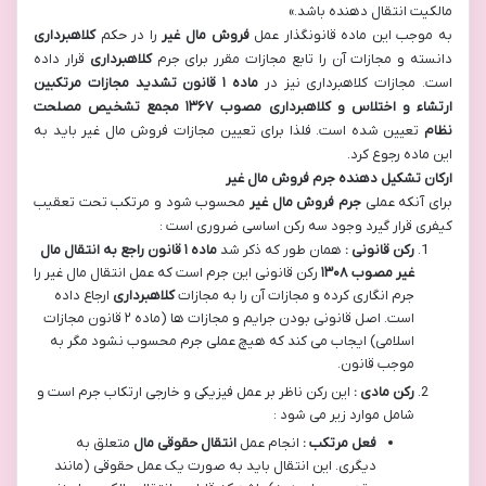
مالکیت انتقال دهنده باشد.»
به موجب این ماده قانونگذار عمل
فروش مال غیر
را در حکم
کلاهبرداری
دانسته و مجازات آن را تابع مجازات مقرر برای جرم
کلاهبرداری
قرار داده
است. مجازات کلاهبرداری نیز در
ماده
۱
قانون تشدید مجازات مرتکبین
ارتشاء و اختلاس و کلاهبرداری مصوب
۱۳۶۷
مجمع تشخیص مصلحت
نظام
تعیین شده است. فلذا برای تعیین مجازات فروش مال غیر باید به
این ماده رجوع کرد.
ارکان تشکیل دهنده جرم فروش مال غیر
برای آنکه عملی
جرم فروش مال غیر
محسوب شود و مرتکب تحت تعقیب
کیفری قرار گیرد وجود سه رکن اساسی ضروری است :
رکن قانونی :
همان طور که ذکر شد
ماده
۱
قانون راجع به انتقال مال
غیر مصوب
۱۳۰۸
رکن قانونی این جرم است که عمل انتقال مال غیر را
جرم انگاری کرده و مجازات آن را به مجازات
کلاهبرداری
ارجاع داده
است. اصل قانونی بودن جرایم و مجازات ها (ماده ۲ قانون مجازات
اسلامی) ایجاب می کند که هیچ عملی جرم محسوب نشود مگر به
موجب قانون.
رکن مادی :
این رکن ناظر بر عمل فیزیکی و خارجی ارتکاب جرم است و
شامل موارد زیر می شود :
فعل مرتکب :
انجام عمل
انتقال حقوقی مال
متعلق به
دیگری. این انتقال باید به صورت یک عمل حقوقی (مانند