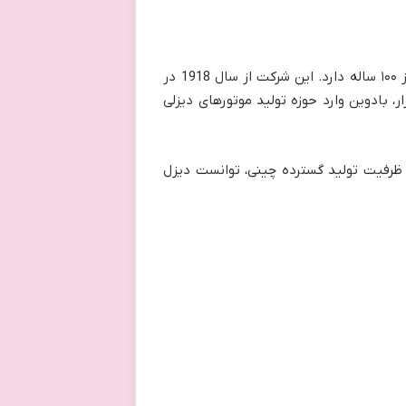
بادوین (Baudouin) یک برند شناخته شده فرانسوی در صنعت ساخت موتورهای دیزلی است که تاریخچه ای بیش از ۱۰۰ ساله دارد. این شرکت از سال 1918 در
ر، بادوین وارد حوزه تولید موتورهای دیزلی
ناوری مهندسی فرانسوی و ظرفیت تولید گسترده چینی، توانست دیزل