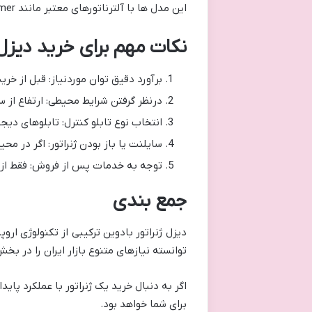
این مدل ها با آلترناتورهای معتبر مانند Stamford، Leroy Somer یا Mecc Alte کوپله می شوند.
نکات مهم برای خرید دیزل 
برآورد دقیق توان موردنیاز: قبل از خر
درنظر گرفتن شرایط محیطی: ارتفاع از 
انتخاب نوع تابلو کنترل: تابلوهای دیجیتال مانند Deep Sea امکانات بیشتر
سایلنت یا باز بودن ژنراتور: اگر در م
توجه به خدمات پس از فروش: فقط از ف
جمع بندی
دیزل ژنراتور بادوین ترکیبی از تکنولوژی ار
توانسته نیازهای متنوع بازار ایران را در ب
اگر به دنبال خرید یک ژنراتور با عملکرد پا
برای شما خواهد بود.