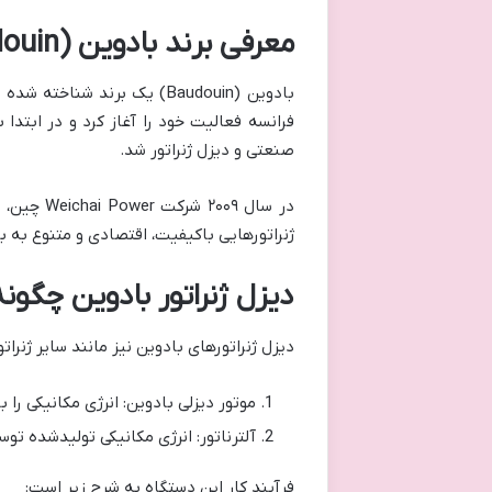
معرفی برند بادوین (Baudouin)
فرانسه فعالیت خود را آغاز کرد و در ابتدا 
صنعتی و دیزل ژنراتور شد.
ژنراتورهایی باکیفیت، اقتصادی و متنوع به با
دیزل ژنراتور بادوین چگونه
دیزل ژنراتورهای بادوین نیز مانند سایر ژنر
موتور دیزلی بادوین: انرژی مکانیکی را
آلترناتور: انرژی مکانیکی تولیدشده توسط موتور را
فرآیند کار این دستگاه به شرح زیر است: