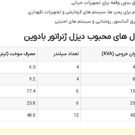
رق بدون وقفه برای تجهیزات حیاتی
دائم برای پمپ ها، سیستم های گرمایشی و تجهیزات نگهداری
رق آسانسور، روشنایی و سیستم های امنیتی
ای محبوب دیزل ژنراتور بادوین
ان خروجی (KVA)
تعداد سیلندر
مصرف سوخت (لیتر
6.5
4
4
9.2
4
8
17.4
6
15
25.8
6
25
48.0
12
45