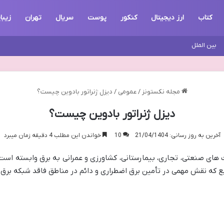
کتاب
ارز دیجیتال
کنکور
پوست
سریال
تهران
زیبا
بین الملل
مجله نکستونز
/
عمومی
/
دیزل ژنراتور بادوین چیست؟
دیزل ژنراتور بادوین چیست؟
آخرین به روز رسانی: 21/04/1404
10
خواندن این مطلب 4 دقیقه زمان میبرد
های صنعتی، تجاری، بیمارستانی، کشاورزی و عمرانی به برق وابسته است،
بع که نقش مهمی در تأمین برق اضطراری و دائم در مناطق فاقد شبکه برق ای