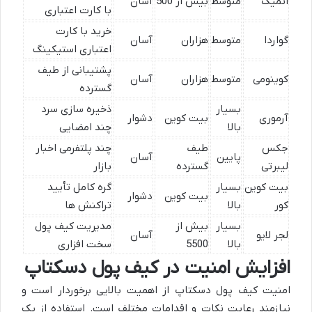
اتمیک
متوسط
بیش از 500
آسان
با کارت اعتباری
خرید با کارت
گواردا
متوسط
هزاران
آسان
اعتباری استیکینگ
پشتیبانی از طیف
کوینومی
متوسط
هزاران
آسان
گسترده
بسیار
ذخیره سازی سرد
آرموری
بیت کوین
دشوار
بالا
چند امضایی
جکس
طیف
چند پلتفرمی اخبار
پایین
آسان
لیبرتی
گسترده
بازار
بیت کوین
بسیار
گره کامل تأیید
بیت کوین
دشوار
کور
بالا
تراکنش ها
بسیار
بیش از
مدیریت کیف پول
لجر لایو
آسان
بالا
5500
سخت افزاری
افزایش امنیت در کیف پول دسکتاپ
امنیت کیف پول دسکتاپ از اهمیت بالایی برخوردار است و
نیازمند رعایت نکات و اقدامات مختلف است. استفاده از یک