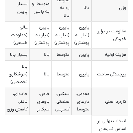
متوسط
متوسط رو
بسیار
وزن
بالا
رو به
به پایین
پایین
بالا
پایین
پایین
پایین
عالی
مقاومت در برابر
(نیاز به
(نیاز به
(نیاز به
(مقاومت
خوردگی
پوشش)
پوشش)
پوشش)
طبیعی)
هزینه اولیه
پایین
متوسط
بالا
بسیار بالا
بالا
پیچیدگی ساخت
پایین
متوسط
بالا
(جوشکاری
تخصصی)
عمومی،
سنگین،
خاص،
جاده‌ای،
کاربرد اصلی
بارهای
صنعتی،
بارهای
تانکر،
متوسط
کمپرسی
سبک‌تر
کاهش وزن
انتخاب نهایی بر
اساس نیازهای