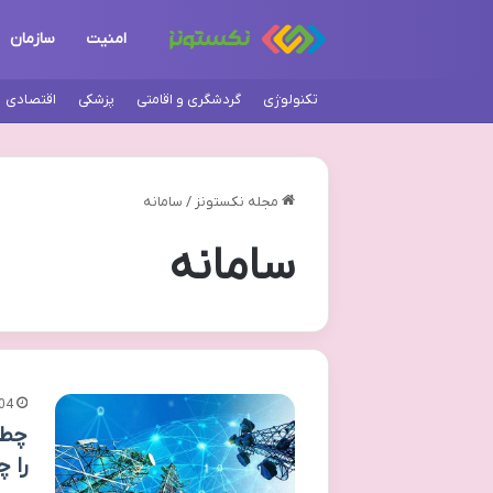
امنیت
سازمان
تکنولوژی
گردشگری و اقامتی
پزشکی
اقتصادی
مجله نکستونز
/
سامانه
سامانه
04
چطو
را چ