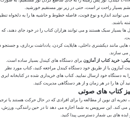
نمایشگر E-Ink کیندل، نور پس زمینه را به جای ساطع کردن نور مستقیم، به صورت
چشم بسیار راحت تر است، حتی در زیر نور مستقیم خورشید.
می توانند اندازه و نوع فونت، فاصله خطوط و حاشیه ها را به دلخواه تنظی
شته باشند.
 ها بسیار سبک هستند و می توانند هزاران کتاب را در خود جای دهند، که
ست.
هایی مانند دیکشنری داخلی، هایلایت کردن، یادداشت برداری، و جستجو د
ر می سازند.
یکی:
خرید کتاب از آمازون
برای دستگاه های کیندل بسیار ساده است.
 آمازون یا از طریق خود دستگاه کیندل مراجعه کنید، کتاب مورد نظر
را به دستگاه خود ارسال نمایید. کتاب های خریداری شده در کتابخانه ابری
د آن ها را در هر زمان و از هر دستگاهی مدیریت کنید.
هان، تجربه ای نوین از مطالعه را برای افرادی که در حال حرکت هستند یا ترجی
می کند. این سرویس به شما اجازه می دهد تا در حین رانندگی، ورزش، ی
 ایده های بی شمار دسترسی پیدا کنید.