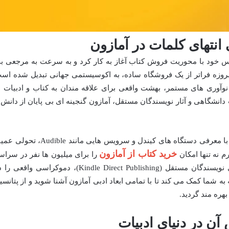
 انتهای کلمات در آمازون
سیس خود با محوریت فروش کتاب آغاز به کار کرد و به سرعت به مرجعی ب
 امروزه فراتر از یک فروشگاه ساده، به اکوسیستمی جهانی تبدیل شده اس
نوآوری های مستمر، بهشت واقعی برای علاقه مندان به کتاب و ادبیات ب
انشگاهی و آثار نویسندگان مستقل، آمازون گنجینه ای بی پایان از دانش 
تعهد آمازون به گسترش دسترسی به کتاب، با معرفی دستگاه های کیندل و سرویس هایی مانند Audible
خرید کتاب از آمازون
م نه تنها امکان
را برای میلیون ها نفر در سراس
جهان فراهم آورده، بلکه با ایجاد بستر برای نویسندگان مستقل (Kindle Direct Publishing)، دموکراسی واقعی
ه شما کمک می کند تا با تمامی ابعاد ادبی آمازون آشنا شوید و از پتانسی
هره مند گردید.
ن در دنیای ادبیات