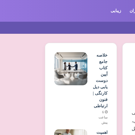
ان
زیبایی
خلاصه
جامع
کتاب
آیین
دوست
یابی دیل
کارنگی |
فنون
ارتباطی
6
ف
ساعت
،
پیش
ل
اهمیت