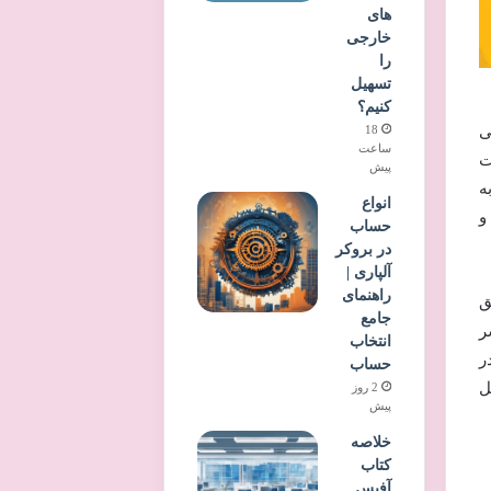
های
خارجی
را
تسهیل
کنیم؟
18
ی
ساعت
ت
پیش
ه
انواع
و
حساب
در بروکر
آلپاری |
راهنمای
، تحولی عمیق
جامع
ر
انتخاب
 را در
حساب
ل
2 روز
پیش
خلاصه
کتاب
آفیس