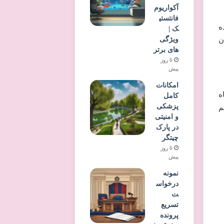
آکواریوم
فانتستی
ه
ک |
ویژگی
ن
های برتر
6 روز
پیش
امکانات
ه
کامل
پزشکی
اهم
و امنیتی
در پارک
چیتگر
6 روز
پیش
نمونه
درخواس
ت
تسریع
پرونده