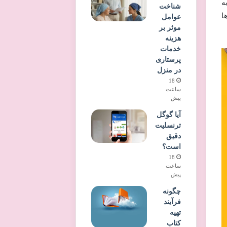
ه
شناخت
ا
عوامل
موثر بر
هزینه
خدمات
پرستاری
در منزل
18
ساعت
پیش
آیا گوگل
ترنسلیت
دقیق
است؟
18
ساعت
پیش
چگونه
فرآیند
تهیه
کتاب