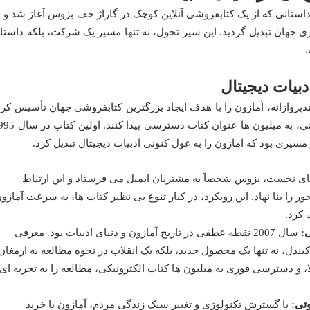
استانی که از یک کتابفروشی آنلاین کوچک در گاراژ جف بزوس آغاز شد و ب
ی جهان تبدیل گردید. این سیر تحول، نه تنها مسیر یک شرکت، بلکه داستا
.
بیات دیجیتال
ازی بلندپروازانه، آمازون را با هدف ایجاد بزرگترین کتابفروشی جهان تأسیس کرد
جایی که کاربران بتوانند بدون محدودیت مکانی، به میلیون ها عنوان کتاب دستر
مسیری بود که آمازون را به غول کنونی ادبیات دیجیتال تبدیل کرد.
ی نخست، بزوس شخصاً به مشتریان ایمیل می فرستاد و این ارتباط
 را بنا نهاد. این رویکرد، در کنار تنوع بی نظیر کتاب ها، به سرعت آمازو
 کرد.
ی:
سال 2007 نقطه عطفی در تاریخ آمازون و دنیای ادبیات بود. معرفی
یندل، نه تنها یک محصول جدید، بلکه یک انقلاب در نحوه مطالعه به ارمغان
لا، و دسترسی فوری به میلیون ها کتاب الکترونیکی، مطالعه را به تجربه ای
با گسترش تکنولوژی و تغییر سبک زندگی مردم، آمازون با خرید