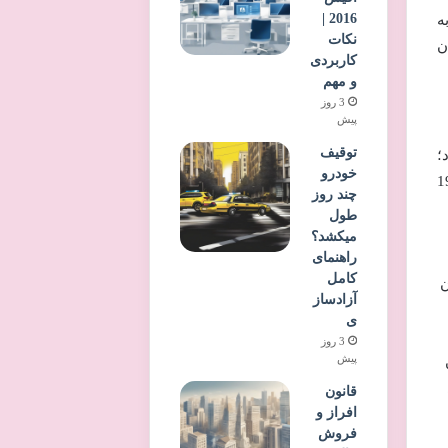
2016 |
ه
نکات
ن
کاربردی
و مهم
3 روز
پیش
توقیف
؛
خودرو
سی پیدا کنند. اولین کتاب در سال 1995
چند روز
طول
میکشد؟
راهنمای
کامل
ن
آزادساز
ی
3 روز
پیش
قانون
افراز و
فروش