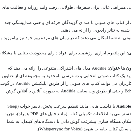
 همراهی عالی برای سفرهای طولانی، رفت وآمد روزانه و فعالیت های
از کتاب های صوتی با صدای گویندگان حرفه ای و حتی صداپیشگی چند
ه به تئاتر رادیویی را ارائه می دهند.
ی به شما امکان می دهند که در زمان های مرده روز خود نیز بیاموزید و
ی:
این پلتفرم ابزاری ارزشمند برای افراد دارای محدودیت بینایی یا مشکلا
ن ها عنوان:
Audible مدل های اشتراکی متنوعی را ارائه می دهد که
خرید یک کتاب صوتی انتخابی و دسترسی نامحدود به مجموعه ای از عناوین
رایگان (Audible Plus Catalog) است. کاربران می توانند کتاب های صوتی را از طریق اپلیکیشن 
های هوشمند، تبلت ها، دستگاه های Echo و حتی از طریق وب سایت Audible به صورت آنلاین یا آفلاین گوش
Audible با قابلیت هایی مانند تنظیم سرعت پخش، تایمر خواب (Sleep
Timer)، نشانک گذاری (Bookmarks) و دسترسی به اطلاعات تکمیلی کتاب (مانند فایل های PDF همراه)، تجربه
امکان همگام سازی پیشرفت گوش دادن با دستگاه های کیندل، به شما
به جا شوید (Whispersync for Voice).