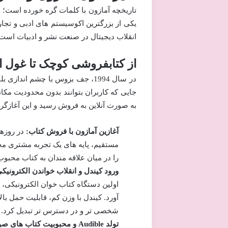
تاریخچه آمازون با کلمات گره خورده است؛ د
یکی از بزرگترین اکوسیستم های ادبی و تجار
انقلاب دیجیتال در صنعت نشر و ادبیات است
از کتابفروشی کوچک تا غول اد
در سال 1994، جف بزوس با چشم اند
به صورت آنلاین به فروش رسید و این آغازگر 
آغازین آمازون با فروش کتاب:
در روزها
مستقیم، پایه های یک تجربه مشتری محور
را در میان علاقه مندان به کتاب محبوب
ورود کیندل و انقلاب خواندن الکترونیک
اولین دستگاه کتاب خوان الکترونیکی، ک
آورد. کیندل با وزن کم، قابلیت حمل با
شخصی تر و در دسترس تر تبدیل کرد.
تولد Audible و محبوبیت کتاب های صوتی: