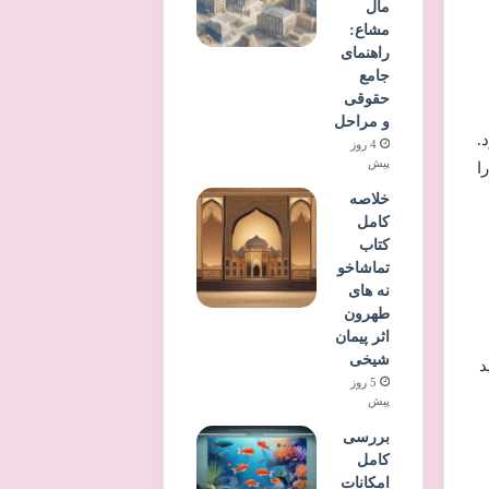
مال
مشاع:
راهنمای
جامع
حقوقی
و مراحل
کرد.
4 روز
پیش
ا
خلاصه
کامل
کتاب
تماشاخو
نه های
طهرون
اثر پیمان
شیخی
د
5 روز
پیش
بررسی
کامل
امکانات