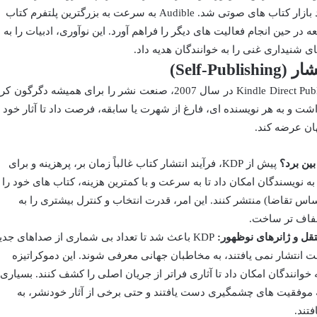
Audible در سال 2008، به سرعت وارد بازار کتاب های صوتی شد. Audible به سرعت به بزرگترین پلتفرم کتاب
در حین انجام فعالیت های دیگر را فراهم آورد. این نوآوری، ادبیات را به
شنیداری غنی را به خوانندگان هدیه داد.
Self-P)
آمازون با راه اندازی سرویس Kindle Direct Publishing (KDP) در سال 2007، صنعت نشر را برای همیشه دگرگون 
داشت و به هر نویسنده ای، فارغ از شهرت یا سابقه، فرصت داد تا آثار خود ر
هان عرضه کند.
بین برد؟
پیش از KDP، فرآیند انتشار کتاب غالباً زمان بر، پرهزینه و برای
ویسندگان ناشناخته، دشوار بود. KDP به نویسندگان امکان داد تا به سرعت و با کمترین هزینه، کتاب های خود را
اس تقاضا) منتشر کنند. این امر، قدرت انتخاب و کنترل بیشتری را به
 شفاف تر ساخت.
ل و ژانرهای نوظهور:
KDP باعث شد تا تعداد بی شماری از صداهای جدی
 انتشار نمی یافتند، به مخاطبان جهانی معرفی شوند. این دموکراتیزه
 خوانندگان امکان داد تا آثاری فراتر از جریان اصلی را کشف کنند. بسیاری
نویسندگان مستقل از طریق KDP به موفقیت های چشمگیری دست یافتند و حتی برخی از آثار خودنشر، به
تند.