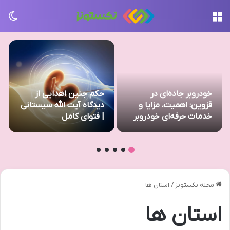
منو
تغی
خودروبر جاده‌ای در
حکم جنین اهدایی از
قزوین: اهمیت، مزایا و
دیدگاه آیت الله سیستانی
خدمات حرفه‌ای خودروبر
| فتوای کامل
آراز
مجله نکستونز
/
استان ها
استان ها