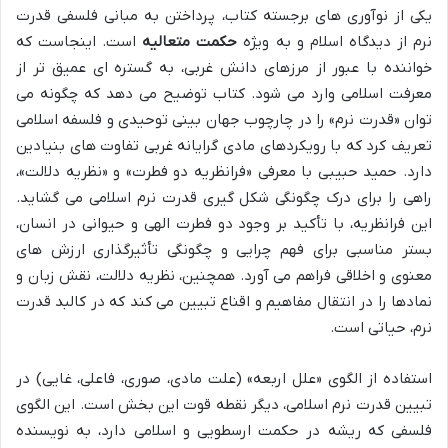
یکی از نوآوری های برجسته کتاب، پرداختن به مبانی فلسفی قدرت
نرم از دیدگاه اسلام و به ویژه
حکمت متعالیه
است. اینجاست که
خواننده با عبور از مرزهای دانش غربی، به گستره ای عمیق تر از
معرفت اسلامی وارد می شود. کتاب توضیح می دهد که چگونه می
توان «قدرت نرم» را در چارچوب جهان بینی توحیدی و فلسفه اسلامی
تعریف کرد که با رویکردهای مادی گرایانه غربی تفاوت های بنیادین
دارد. حمید حبیبی با معرفی «فرانظریه دو فطرت» و «نظریه دلالت»،
راهی را برای درک چگونگی شکل گیری قدرت نرم اسلامی می گشاید.
این فرانظریه، با تأکید بر وجود دو فطرت الهی و حیوانی در انسان،
بستر مناسبی برای فهم چرایی و چگونگی تأثیرگذاری ارزش های
معنوی و اخلاقی فراهم می آورد. همچنین، نظریه دلالت، نقش زبان و
نمادها را در انتقال مفاهیم و اقناع تبیین می کند که در کالبد قدرت
نرم، حیاتی است.
استفاده از الگوی «علل اربعه» (علت مادی، صوری، فاعلی، غایی) در
تبیین قدرت نرم اسلامی، دیگر نقطه قوت این بخش است. این الگوی
فلسفی که ریشه در حکمت ارسطویی و اسلامی دارد، به نویسنده