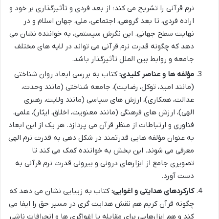
نرم قرآنی را تشریح می کند؛ از بعد فردی و تأثیرگذاری بر خود و
اراده فردی، تا بعد گروهی، اجتماعی، ملی، جهان اسلام و در
نهایت سطح جهانی. این نگرش سیستمی، به خواننده نشان می
دهد که چگونه قدرت نرم قرآنی می تواند در لایه های مختلف
جامعه و روابط بین الملل تأثیرگذار باشد.
مؤلفه ها و عناصر کلیدی:
کتاب به بررسی ابعاد روان شناختی
(مانند امید، توکل، رضایت)، جامعه شناختی (مانند وحدت،
عدالت، همکاری)، ارزش های سیاسی (مانند ولایت، رهبری
الهی)، ارزش های فرهنگی (مانند معنویت، اخلاق، ایثار)، علمی،
فناوری و ارتباطات از منظر قرآن می پردازد. هر یک از این ابعاد
به عنوان مؤلفه هایی قدرتمند در شکل دهی به قدرت نرم الهی
معرفی می شوند. این بخش به خواننده کمک می کند تا
تصویری جامع از ابزارهای درونی و بیرونی قدرت نرم قرآنی به
دست آورد.
کارکردهای هدایتی و اغوایی:
کتاب به زیبایی نشان می دهد که
چگونه قرآن کریم هم نقش هدایت گری در مسیر حق را ایفا می
کند و هم ابزارهایی برای مقابله با اغواگری ها و انحرافات ناشی