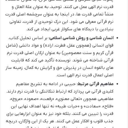
قدرت نرم الهی عمل می کنند. توحید، به عنوان علة العلل و
منشأ تمامی قدرت ها، در اینجا به عنوان سرچشمه اصلی قدرت
نرم قرآنی معرفی می شود. این درک توحیدی از قدرت، تفاوتی
بنیادین با دیدگاه های سکولار غربی ایجاد می کند.
انسان شناسی و روش شناسی اسلامی:
بر اساس تحلیل کتاب،
قوای انسانی (همچون عقل، فطرت، اراده) و مواد دانشی (شامل
قرآن کریم و سنت معصومین) به عنوان ارکان اصلی قدرت نرم
قرآنی شناخته می شوند. نویسنده تأکید می کند که قابلیت
های بالقوه انسان در پذیرش حق و گرایش به کمال، زمینه ساز
اصلی اعمال قدرت نرم الهی است.
مفاهیم قرآنی مرتبط:
حبیبی در ادامه به تشریح مفاهیم
کلیدی قرآنی می پردازد که ارتباط تنگاتنگی با قدرت نرم دارند.
مفاهیمی همچون «تعالی معنوی»، «رفعت»، «صعود»، «عروج»،
«فلاح»، «سعادت» و «حیات طیبه» نه تنها اهداف نهایی این
قدرت را تبیین می کنند، بلکه خود نیز به عنوان ابزارهایی برای
جذب قلوب و افکار عمل می کنند. هر یک از این واژگان، دریچه