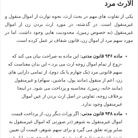
الارث مرد
یکی از تفاوت های مهم در بحث ارث، نحوه توارث از اموال منقول و
غیرمنقول است. در گذشته، در مورد ارث بردن زن از اموال
غیرمنقول (به خصوص زمین)، محدودیت هایی وجود داشت. اما در
مورد سهم مرد از اموال زن، قانون شفاف تر عمل کرده است.
ماده ۹۴۶ قانون مدنی:
این ماده به صراحت بیان می کند که
«زوج از تمام اموال زوجه ارث می برد.» این بدان معناست که
سهم قانونی مرد (یک چهارم یا یک دوم)، از تمامی دارایی های
زن، اعم از منقول (مانند پول، ماشین، سهام) و غیرمنقول
(مانند خانه، زمین)، محاسبه و پرداخت می شود. در اینجا
برخلاف زوجه، تفاوتی در اصل ارث بردن از عین اموال
غیرمنقول وجود ندارد.
ماده ۹۴۸ قانون مدنی:
اگر وراث دیگر زن، از پرداخت قیمت
اموال غیرمنقول به شوهر (در صورتی که اموال غیرمنقول به
سایر ورثه تعلق می گیرد و برای سهم شوهر، قیمت آن تعیین
شده باشد) خودداری کنند، شوهر می تواند حق خود را از عین