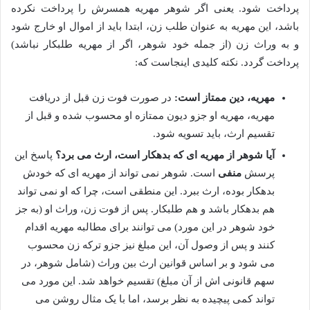
پرداخت شود. یعنی اگر شوهر مهریه همسرش را پرداخت نکرده
باشد، این مهریه به عنوان طلب زن، ابتدا باید از اموال او خارج شود
و به وراث زن (از جمله خود شوهر، اگر از مهریه طلبکار نباشد)
پرداخت گردد. نکته کلیدی اینجاست که:
مهریه، دین ممتاز است:
در صورت فوت زن قبل از دریافت
مهریه، مهریه او جزو دیون ممتازه او محسوب شده و قبل از
تقسیم ارث، باید تسویه شود.
آیا شوهر از مهریه ای که بدهکار است، ارث می برد؟
پاسخ این
پرسش
منفی
است. شوهر نمی تواند از مهریه ای که خودش
بدهکار بوده، ارث ببرد. این منطقی است، چرا که او نمی تواند
هم بدهکار باشد و هم طلبکار. پس از فوت زن، وراث او (به جز
خود شوهر در این مورد) می توانند برای مطالبه مهریه اقدام
کنند و پس از وصول آن، این مبلغ نیز جزو ترکه زن محسوب
می شود و بر اساس قوانین ارث بین وراث (شامل شوهر، در
سهم قانونی اش از آن مبلغ) تقسیم خواهد شد. این مورد می
تواند کمی پیچیده به نظر برسد، اما با یک مثال روشن می