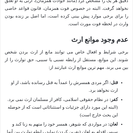
دقیق هر یک را مشخص کرد (مانند حوادث همزمان)، ارثی به او تعلق
نخواهد گرفت. البته در خصوص فوت همزمان، قانون قواعد خاصی
را برای برخی موارد پیش بینی کرده است، اما اصل بر زنده بودن
وارث در لحظه فوت مورث است.
عدم وجود موانع ارث
برخی شرایط و افعال خاص می توانند مانع از ارث بردن شخص
شوند. این موانع، مستقل از رابطه نسبی یا سببی، حق توارث را از
بین می برند. مهم ترین موانع ارث عبارتند از:
قتل:
اگر مردی همسرش را عمداً به قتل رسانده باشد، از او
ارث نخواهد برد.
کفر:
در نظام حقوقی اسلامی، کافر از مسلمان ارث نمی برد.
(البته این مورد دارای جزئیات و استثنائاتی است که از حوصله
این بحث خارج است)
لعان:
در مواردی که شوهر، همسر خود را متهم به زنا کند و
سپس اقدام به لعان (نفرین کردن) نماید، رابطه توارث بین آنها