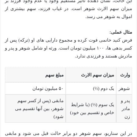
این حالت، نشان دهنده تأثیر مستقیم وجود یا عدم وجود فرزند بر
میزان سهم الارث شوهر است. در غیاب فرزند، سهم بیشتری از
اموال به شوهر می رسد.
مثال عملی:
فرض کنید خانمی فوت کرده و مجموع دارایی های او (ترکه) پس از
کسر بدهی ها، ۱۰۰ میلیون تومان است. ورثه او شامل شوهر و پدر و
مادرش هستند و فرزندی ندارد.
وارث
میزان سهم الارث
مبلغ سهم
شوهر
یک دوم (½)
۵۰ میلیون تومان
پدر و
مابقی (پس از کسر سهم
یک سوم (⅓) (با شرایط
مادر
شوهر، بین آنها تقسیم می
خاص و تقسیم بین خود)
زن
شود)
در این سناریو، سهم شوهر دو برابر حالت قبل می شود و مابقی