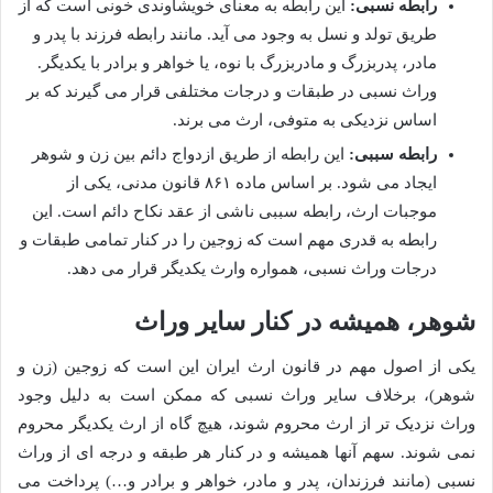
رابطه نسبی:
این رابطه به معنای خویشاوندی خونی است که از
طریق تولد و نسل به وجود می آید. مانند رابطه فرزند با پدر و
مادر، پدربزرگ و مادربزرگ با نوه، یا خواهر و برادر با یکدیگر.
وراث نسبی در طبقات و درجات مختلفی قرار می گیرند که بر
اساس نزدیکی به متوفی، ارث می برند.
رابطه سببی:
این رابطه از طریق ازدواج دائم بین زن و شوهر
ایجاد می شود. بر اساس ماده ۸۶۱ قانون مدنی، یکی از
موجبات ارث، رابطه سببی ناشی از عقد نکاح دائم است. این
رابطه به قدری مهم است که زوجین را در کنار تمامی طبقات و
درجات وراث نسبی، همواره وارث یکدیگر قرار می دهد.
شوهر، همیشه در کنار سایر وراث
یکی از اصول مهم در قانون ارث ایران این است که زوجین (زن و
شوهر)، برخلاف سایر وراث نسبی که ممکن است به دلیل وجود
وراث نزدیک تر از ارث محروم شوند، هیچ گاه از ارث یکدیگر محروم
نمی شوند. سهم آنها همیشه و در کنار هر طبقه و درجه ای از وراث
نسبی (مانند فرزندان، پدر و مادر، خواهر و برادر و…) پرداخت می