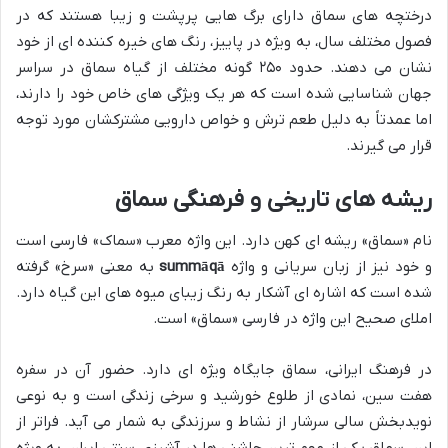
درختچه های سماق دارای برگ هایی پرپشت و زیبا هستند که در
فصول مختلف سال، به ویژه در پاییز، رنگ های خیره کننده ای از خود
نشان می دهند. حدود ۲۵۰ گونه مختلف از گیاه سماق در سراسر
جهان شناسایی شده است که هر یک ویژگی های خاص خود را دارند،
اما عمدتاً به دلیل طعم ترش و خواص دارویی مشترکشان مورد توجه
قرار می گیرند.
ریشه های تاریخی و فرهنگی سماق
نام «سماق» ریشه ای کهن دارد. این واژه معرب «سماک» فارسی است
و خود نیز از زبان سریانی و واژه
summāqā
به معنی «سرخ» گرفته
شده است که اشاره ای آشکار به رنگ زیبای میوه های این گیاه دارد.
املای صحیح این واژه در فارسی «سماق» است.
در فرهنگ ایرانی، سماق جایگاه ویژه ای دارد. حضور آن در سفره
هفت سین، نمادی از طلوع خورشید و سرخی زندگی است و به نوعی
نویدبخش سالی سرشار از نشاط و سرزندگی به شمار می آید. فراتر از
این، سماق یکی از مهم ترین چاشنی ها در آشپزی سنتی ایران، به ویژه