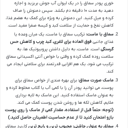
خوری پودر سماق را در یک لیوان آب جوش بریزید و اجازه
دهید به مدت ۱۰ دقیقه دم بکشد. سپس دمنوش را صاف
کرده و میل کنید. این دمنوش به ویژه برای کمک به هضم غذا،
کاهش نفخ و حمایت از سلامت کبد و کیسه صفرا مفید است.
سماق با ماست:
ترکیب سماق با ماست، یک میان وعده یا
غذای جانبی
فوق العاده برای لاغری، کبد چرب و کاهش حس
گرسنگی
است. ماست، به دلیل داشتن پروبیوتیک ها، به
سلامت روده کمک کرده و وقتی با خواص آنتی اکسیدانی سماق
ترکیب می شود، یک هم افزایی قدرتمند برای سلامتی ایجاد می
کند.
ماسک صورت سماق:
برای بهره مندی از خواص سماق برای
پوست، می توانید پودر آن را با کمی آب یا گلاب مخلوط کرده و
به عنوان ماسک استفاده کنید. این ماسک به لایه برداری
ملایم، کاهش لکه ها و روشن شدن پوست کمک می کند.
(توجه: حتماً قبل از استفاده، مقدار کمی از ماسک را روی پوست
بازو امتحان کنید تا از عدم حساسیت اطمینان حاصل کنید.)
سماق به عنوان چاشنی:
محبوب ترین و رایج ترین
کاربرد سماق،