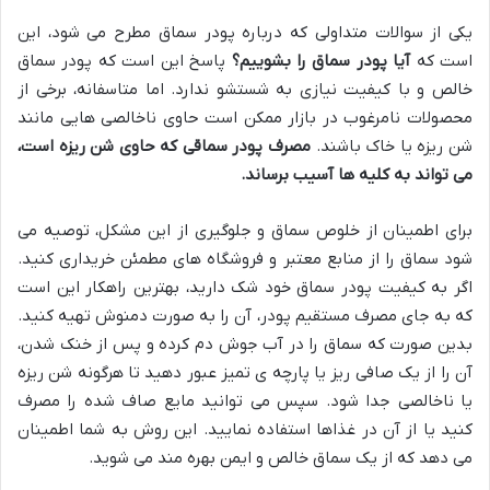
یکی از سوالات متداولی که درباره پودر سماق مطرح می شود، این
است که
آیا پودر سماق را بشوییم؟
پاسخ این است که پودر سماق
خالص و با کیفیت نیازی به شستشو ندارد. اما متاسفانه، برخی از
محصولات نامرغوب در بازار ممکن است حاوی ناخالصی هایی مانند
شن ریزه یا خاک باشند.
مصرف پودر سماقی که حاوی شن ریزه است،
می تواند به کلیه ها آسیب برساند.
برای اطمینان از خلوص سماق و جلوگیری از این مشکل، توصیه می
شود سماق را از منابع معتبر و فروشگاه های مطمئن خریداری کنید.
اگر به کیفیت پودر سماق خود شک دارید، بهترین راهکار این است
که به جای مصرف مستقیم پودر، آن را به صورت دمنوش تهیه کنید.
بدین صورت که سماق را در آب جوش دم کرده و پس از خنک شدن،
آن را از یک صافی ریز یا پارچه ی تمیز عبور دهید تا هرگونه شن ریزه
یا ناخالصی جدا شود. سپس می توانید مایع صاف شده را مصرف
کنید یا از آن در غذاها استفاده نمایید. این روش به شما اطمینان
می دهد که از یک سماق خالص و ایمن بهره مند می شوید.