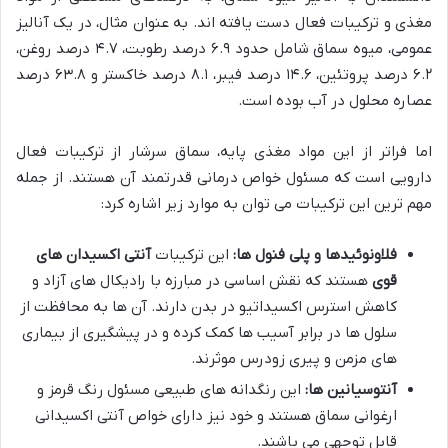
مغذی و ترکیبات فعال دست یافته اند. به عنوان مثال، در یک آنالیز
عمومی، میوه سماق شامل حدود ۶.۹ درصد رطوبت، ۴.۷ درصد روغن،
۶.۲ درصد پروتئین، ۱۴.۶ درصد فیبر، ۸.۱ درصد خاکستر و ۶۳.۸ درصد
عصاره محلول در آب بوده است.
اما فراتر از این مواد مغذی پایه، سماق سرشار از ترکیبات فعال
دارویی است که مسئول خواص درمانی قدرتمند آن هستند. از جمله
مهم ترین این ترکیبات می توان به موارد زیر اشاره کرد:
فلاونوئیدها و پلی فنول ها:
این ترکیبات
آنتی اکسیدان های
قوی
هستند که نقش اساسی در مبارزه با رادیکال های آزاد و
کاهش استرس اکسیداتیو در بدن دارند. آن ها به محافظت از
سلول ها در برابر آسیب ها کمک کرده و در پیشگیری از بیماری
های مزمن و پیری زودرس موثرند.
آنتوسیانین ها:
این رنگدانه های طبیعی مسئول رنگ قرمز و
ارغوانی سماق هستند و خود نیز دارای خواص آنتی اکسیدانی
قابل توجهی می باشند.