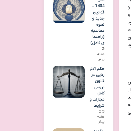
سال
1404 –
و
قوانین
و
جدید و
د
نحوه
ت
محاسبه
(راهنما
ن
ی کامل)
،
1
هفته
پیش
حکم آدم
ربایی در
قانون –
ص
بررسی
ر
کامل
د
مجازات و
ه
شرایط
2
ی
هفته
پیش