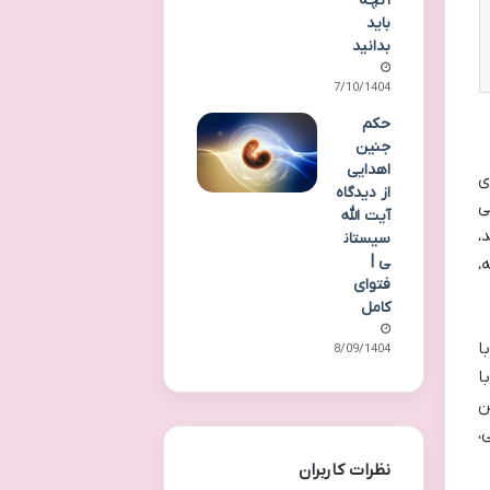
آنچه
باید
بدانید
07/10/1404
حکم
جنین
اهدایی
ی
از دیدگاه
ت اسلامی
آیت الله
،
سیستان
ی |
،
فتوای
کامل
با
28/09/1404
با
نین
،
نظرات کاربران