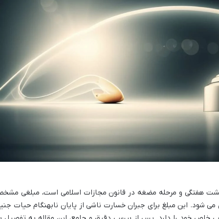
شت هفتگی و مرحله مضغه در قانون مجازات اسلامی است، مبلغی مشخ
ر اساس نرخ دیه سال 1404 تعیین می شود. این مبلغ برای جبران خسارت ناشی از پایان نابهنگام حیات جن
 خاص خود را دارد. پس از بررسی دقیق و جامع، این مقاله به تفصیل ب