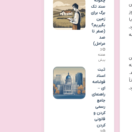
چگونه
ن
سند تک
ز
برگ برای
زمین
ا
بگیریم؟
،
(صفر تا
ه
صد
مراحل)
3
هفته
ن
پیش
ه
ثبت
.
اسناد
ً
قولنامه
،
ای –
راهنمای
جامع
رسمی
کردن و
قانونی
کردن
3