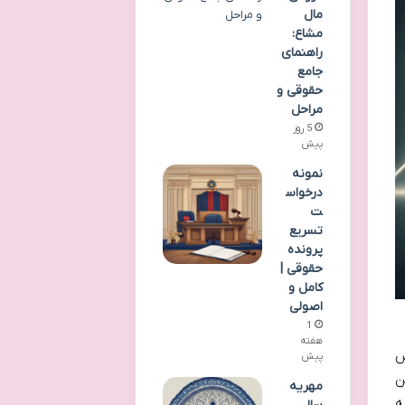
مال
مشاع:
راهنمای
جامع
حقوقی و
مراحل
5 روز
پیش
نمونه
درخواس
ت
تسریع
پرونده
حقوقی |
کامل و
اصولی
1
هفته
ص
پیش
ین
مهریه
ه