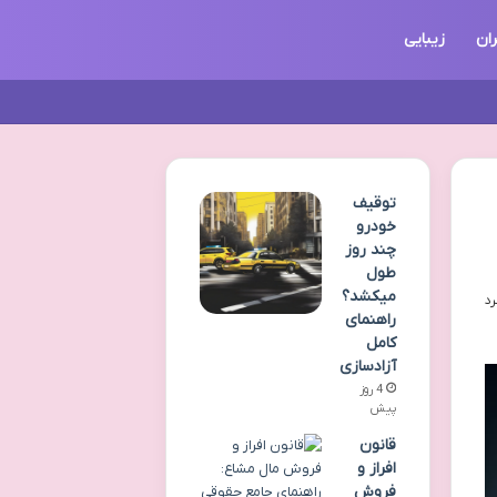
ان
زیبایی
توقیف
خودرو
چند روز
طول
میکشد؟
راهنمای
کامل
آزادسازی
4 روز
پیش
قانون
افراز و
فروش