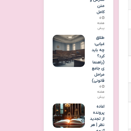
متن
کامل
4
هفته
پیش
طلاق
غیابی:
چه باید
کرد؟
(راهنما
ی جامع
مراحل
قانونی)
4
هفته
پیش
اعاده
پرونده
از تجدید
نظر | هر