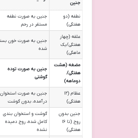
جنین
نطفه (دو
جنین به صورت نطفه
هفتگی)
مستقر در رحم
علقه (چهار
جنین به صورت خون بست
هفتگی/یک
شده
ماهگی)
مضغه (هشت
جنین به صورت توده
هفتگی/
گوشتی
دوماهه)
عظام (۱۲
جنین به صورت استخوان
هفتگی)
درآمده، بدون گوشت
جنین بدون
گوشت و استخوان بندی
روح (تا ۱۶
کامل شده، روح دمیده
هفتگی)
نشده