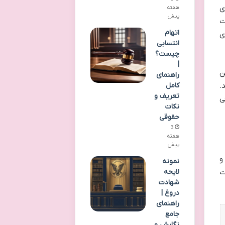
ای
هفته
پیش
ت
اتهام
ی
انتسابی
چیست؟
|
ن
راهنمای
.
کامل
تعریف و
ی
نکات
حقوقی
3
هفته
پیش
 ۱۴۰۴ (۱ میلیارد و
نمونه
لایحه
انون مجازات
شهادت
دروغ |
راهنمای
جامع
نگارش و