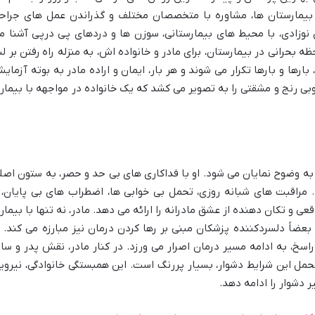
بیمارستان ها، مشاوره با متخصصان مختلف و گذراندن عمل های جراح
نوزادی، با محیط های بیمارستانی، سوزن ها و دردهای پی درپی آشنا م
بحرانی در بیمارستان، برای مادر و خانواده اش، به منزله راه رفتن بر لب
ها و بارها تکرار می شوند و هر بار، ایمان و اراده مادر به بوته آزمای
ی رنج و مشقتی را به تصویر می کشد که یک خانواده در مواجهه با بیمار
به وضوح نمایان می شود. او با فداکاری های بی حد و حصر، به ستون اصل
. مراقبت های شبانه روزی، تحمل بی خوابی ها، اضطراب های بی پایان، 
ی و تکان دهنده از عشق مادرانه را ارائه می دهد. مادر، نه تنها با بیمار
عضاً دلسردکننده پزشکان مبنی بر رها کردن درمان نیز مبارزه می کند. ا
اسخ، به ادامه مسیر درمان اصرار می ورزد. در کنار مادر، نقش پدر و سای
تحمل این شرایط دشوار، بسیار پررنگ است. این همبستگی خانوادگی، نیروی
 دشوار را ادامه دهد.