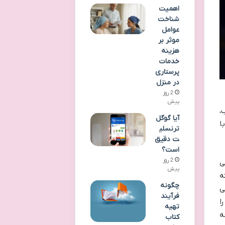
اهمیت
شناخت
عوامل
موثر بر
هزینه
خدمات
پرستاری
در منزل
2 روز
پیش
،
آیا گوگل
ا
ترنسلی
ت دقیق
است؟
2 روز
ی
پیش
ه
چگونه
ی
فرآیند
ا
تهیه
ه
کتاب