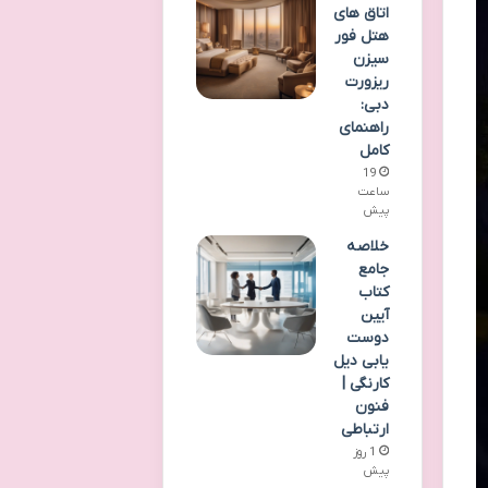
اتاق های
هتل فور
سیزن
ریزورت
دبی:
راهنمای
کامل
19
ساعت
پیش
خلاصه
جامع
کتاب
آیین
دوست
یابی دیل
کارنگی |
فنون
ارتباطی
1 روز
پیش