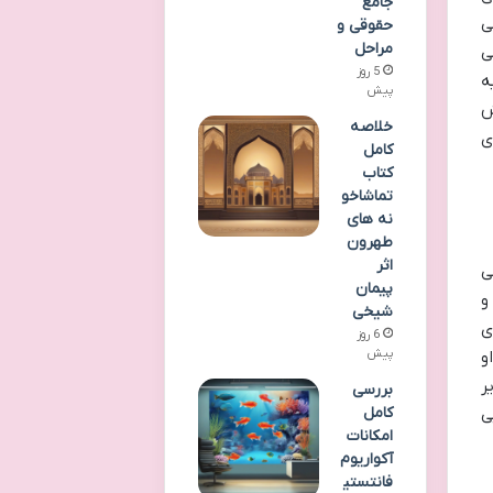
جامع
ی
حقوقی و
مراحل
ی
5 روز
ه
پیش
ش
خلاصه
ی
کامل
کتاب
تماشاخو
نه های
طهرون
اثر
ی
پیمان
و
شیخی
ی
6 روز
پیش
و
ر
بررسی
کامل
ی
امکانات
آکواریوم
فانتستی