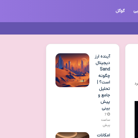
یی
گوگل
آینده ارز
دیجیتال
Sand
چگونه
است؟ |
تحلیل
جامع و
پیش
بینی
7
ساعت
پیش
امکانات