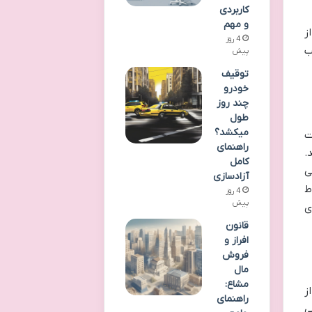
کاربردی
و مهم
ز
4 روز
ب
پیش
توقیف
خودرو
چند روز
طول
میکشد؟
ت
راهنمای
.
کامل
ی
آزادسازی
ط
4 روز
پیش
ی
قانون
افراز و
فروش
مال
مشاع:
ز
راهنمای
ی