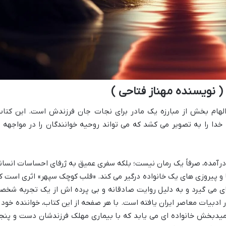
 نویسنده مهناز فتاحی )
لهام بخش از مبارزه یک مادر برای نجات جان فرزندش است. این کتاب
ه خدا را به تصویر می کشد که می تواند روحیه خوانندگان را در مواجهه ب
درآمده، صرفاً یک رمان نیست؛ بلکه سفری عمیق به ژرفای احساسات انسان
 و پیروزی های یک خانواده درگیر می کند. «قلب کوچک سپهر» اثری است ک
جای می گیرد و به دلیل روایت صادقانه و بی پرده اش از یک تجربه شخص
در ادبیات معاصر ایران یافته است. با هر صفحه از این کتاب، خواننده خود ر
میدبخش خانواده ای می یابد که با بیماری مهلک فرزندشان دست و پنج