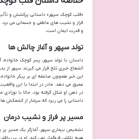
خلاصه داستان قلب کوچک 
«قلب کوچک سپهر» داستانی پرکشش و تأثیرگذ
فراز و نشیب های عاطفی و جسمانی می برد. ا
و قدرت ایمان است.
تولد سپهر و آغاز چالش ها
داستان با تولد سپهر، پسر کوچک خانواده، 
الشعاع خبری تلخ قرار می گیرند: سپهر از بد
این خبر همچون صاعقه ای بر پیکر خانواده، 
عمیق می دهد. مادر در ابتدا با این واقعیت
در ذهن او شکل گرفته بود، حالا با نوزاد
داستانی را می ریزد که سرشار از کشمکش های
مسیر پر فراز و نشیب درمان
تشخیص بیماری سپهر، آغازگر یک مسیر پر پیچ
هیچ تلاشی فروگذار نمی کند. او در پی یافت