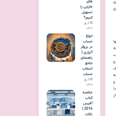
های
ی
خارجی را
ی
تسهیل
کنیم؟
2 روز
پیش
انواع
ا
حساب
در بروکر
ه
آلپاری |
ت
راهنمای
و
جامع
ک
انتخاب
حساب
ه
3 روز
و
پیش
ا
خلاصه
ز
کتاب
آفیس
2016 |
نکات