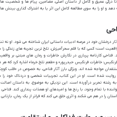
 تا درکی عمیق و کامل از داستان اصلی، مضامین، پیام ها و شخصیت ها
ه دهد و او را به سوی مطالعه کامل این اثر یا به اشتراک گذاری بینش ها
احی
آثار درخشان خود در عرصه ادبیات داستانی ایران شناخته می شود. او نه تنه
قعیت است؛ کسی که با قلم سحرآمیزش، تلخ ترین تجربه های زندگی را ب
 فتاحی کارنامه پرباری در نگارش خاطرات و رمان های مبتنی بر واقعی
 «فرنگیس: خاطرات فرنگیس حیدرپور» و «طعم تلخ خرما» اشاره کرد که هر د
نتقدان مواجه شده اند. ویژگی بارز آثار فتاحی، به خصوص در «قلب کوچ
ع روایت شده است. او در این کتاب، تجربیات شخصی و دردناک خود را ب
به رشته تحریر درآورده است. این نزدیکی به موضوع، به داستان اصالت 
ده با تمام وجود، با رنج ها و امیدهای او همذات پنداری کند. فتاحی ب
ان را در هم می شکند و اثری خلق می کند که فراتر از یک رمان، بازتابی ا