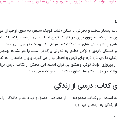
شکان، سرانجام باعث بهبود بیماری و عادی شدن وضعیت جسمی سپه
ظات بسیار سخت و بحرانی، داستان «قلب کوچک سپهر» به سوی اوجی از امی
قوی مادر، که همچون نوری در تاریک ترین لحظات می درخشد، رفته رفته ثم
ی پیش بینی های ناامیدکننده، شروع به بهبود تدریجی می کند. ای
خستگی ناپذیر و توکل مطلق به قدرتی بزرگ تر است. با هر نشانه بهبودی
زندگی عادی، ذره ذره جای ترس و اضطراب را می گیرد. پایان داستان، نه تنه
ز پیروزی اراده، توکل و عشق بی کران است. این بخش از کتاب، درس بزرگ
انند در دل سختی ها اتفاق بیفتند، به خواننده می دهد.
 کتاب: درسی از زندگی
ه است؛ این کتاب مجموعه ای از مضامین عمیق و پیام های ماندگار را د
 زندگی به ارمغان می آورد.