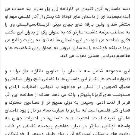
«سه داستان» اثری کلیدی در کارنامه ژان پل سارتر به حساب می
آید؛ مجموعه ای از داستان های کوتاه که پیش از آثار فلسفی مهم او
منتشر شد و اولین بارقه های جهان بینی اگزیستانسیالیستی وی را
به مخاطب عرضه داشت. سارتر، که به عنوان یکی از پدران این مکتب
فکری شناخته می شود، در این داستان ها نه تنها به روایت وقایع می
پردازد، بلکه خواننده را به سفری درونی به اعماق روان شخصیت ها و
مفاهیم بنیادین هستی دعوت می کند.
این مجموعه شامل سه داستان با عناوین «اتاق»، «اِرُسترات» و
«دیوار» است. هر یک از این داستان ها با فضایی تلخ، روان شناختی و
عمیق، تصویری از انسان در مواجهه با تنهایی، اضطراب، آزادی و
مسئولیت های گریزناپذیرش ارائه می دهد. هدف از مطالعه این اثر،
فراتر از لذت ادبی، رسیدن به درکی عمیق تر از مضامین مشترک و
فضای کلی فلسفی است که سارتر با مهارت تمام در تار و پود داستان
هایش تنیده است. اهمیت «سه داستان» در ادبیات جهان به
واسطه توانایی سارتر در بیان مفاهیم پیچیده فلسفی در قالب
روایت های داستانی است که آن را برای طیف وسیعی از خوانندگان،