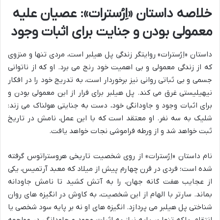
خلاصه داستان «اِرُسترات»: عصیان علیه
معمولی بودن و جنایت برای اثبات وجود
داستان «اِرُسترات» روایتگر زندگی پل هیلبر است، مردی تنها و منزوی
که از زندگی معمولی و بی اهمیت خود رنج می برد. او که از ناتوانی
جسمی و بی ثباتی روانی نیز برخوردار است، به تدریج خود را در افکار
نیهیلیستی غرق می کند. پل هیلبر برای فرار از این معمولی بودن و
برای اثبات وجود و جاودانگی خود، دست به جنایتی هولناک می زند:
شلیک به سه نفر. او معتقد است که با این عمل، نامش در تاریخ
ثبت خواهد شد و از ورطه فراموشی نجات خواهد یافت.
نام داستان «اِرُسترات» از روی شخصیت تاریخی هروستراتوس گرفته
شده است؛ فردی در قرن چهارم پیش از میلاد که معبد آرتمیس، یکی
از عجایب هفت گانه جهان، را به آتش کشید تا نامش جاودانه
بماند. سارتر با الهام از این شخصیت، به کاوش در انگیزه های روان
شناختی پل هیلبر می پردازد. انگیزه های او نه بر پایه سود شخصی یا
انتقام، بلکه تنها بر پایه نیاز به اثبات وجود و جاودانگی در مواجهه