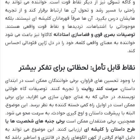
و کاگه تسوکی نیز از دیگر نقاط قوت است. خواننده می تواند به
راحتی با مسیر رشد و تحول آن ها ارتباط برقرار کند و از تجربه
هایشان درس بگیرد. آن ها صرفاً قهرمانان کلیشه ای نیستند، بلکه
موجوداتی با اشتباهات، تردیدها و نقاط قوت واقعی هستند.
توصیفات بصری قوی و فضاسازی استادانه
کاگاوا نیز باعث می شود
خواننده به معنای واقعی کلمه، خود را در دل ژاپن فئودالی احساس
کند.
نقاط قابل تأمل: لحظاتی برای تفکر بیشتر
با وجود تحسین های فراوان، برخی خوانندگان ممکن است در ابتدای
داستان،
سرعت کند روایت
را تجربه کنند. توصیفات گاه طولانی
نویسنده، در حالی که به غنای جهان سازی می افزاید، برای برخی
ممکن است در اوایل راه کمی خسته کننده به نظر برسد. این موضوع،
البته با پیشرفت داستان و اوج گیری حوادث، به سرعت محو می شود.
همچنین، برخی منتقدان ممکن است
برخی جنبه های شخصیت ها یا
طرح داستان را کلیشه ای
ارزیابی کنند. این موضوع می تواند به
دلیل الهام گرفتن از کهن الگوهای رایج در فانتزی و اساطیر باشد که