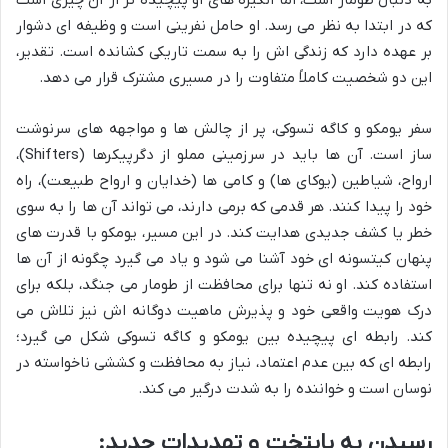
که در ابتدا به نظر می رسد. او حامل نفرینی است و وظیفه ای دشوار
بر عهده دارد که زندگی اش را به سمت تاریکی کشانده است. تقدیر،
این دو شخصیت کاملاً متفاوت را در مسیری مشترک قرار می دهد.
سفر یومکو و کاگه تسوکی، پر از چالش ها و مواجهه های سرنوشت
ساز است. آن ها باید در سرزمینی مملو از دگرپیکرها (Shifters)،
ارواح، شیاطین (یوکای ها) و کامی ها (خدایان و ارواح طبیعت)، راه
خود را پیدا کنند. هر قدمی که برمی دارند، می تواند آن ها را به سوی
خطر یا کشف جدیدی هدایت کند. در این مسیر، یومکو با قدرت های
پنهان کیتسونه ای خود آشنا می شود و یاد می گیرد چگونه از آن ها
استفاده کند. او نه تنها برای محافظت از طومار می جنگد، بلکه برای
درک هویت واقعی خود و پذیرش ماهیت دوگانه اش نیز تلاش می
کند. رابطه ای پیچیده بین یومکو و کاگه تسوکی شکل می گیرد؛
رابطه ای که بین عدم اعتماد، نیاز به محافظت و کششی ناخواسته در
نوسان است و خواننده را به شدت درگیر می کند.
رسیدن به پایتخت و تهدیدات جدید: