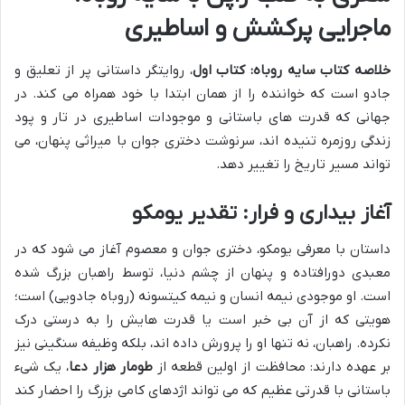
ماجرایی پرکشش و اساطیری
خلاصه کتاب سایه روباه: کتاب اول
، روایتگر داستانی پر از تعلیق و
جادو است که خواننده را از همان ابتدا با خود همراه می کند. در
جهانی که قدرت های باستانی و موجودات اساطیری در تار و پود
زندگی روزمره تنیده اند، سرنوشت دختری جوان با میراثی پنهان، می
تواند مسیر تاریخ را تغییر دهد.
آغاز بیداری و فرار: تقدیر یومکو
داستان با معرفی یومکو، دختری جوان و معصوم آغاز می شود که در
معبدی دورافتاده و پنهان از چشم دنیا، توسط راهبان بزرگ شده
است. او موجودی نیمه انسان و نیمه کیتسونه (روباه جادویی) است؛
هویتی که از آن بی خبر است یا قدرت هایش را به درستی درک
نکرده. راهبان، نه تنها او را پرورش داده اند، بلکه وظیفه سنگینی نیز
بر عهده دارند: محافظت از اولین قطعه از
طومار هزار دعا
، یک شیء
باستانی با قدرتی عظیم که می تواند اژدهای کامی بزرگ را احضار کند