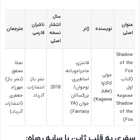
سال
عنوان
انتشار
ناشران
نویسنده
ژانر
مترجمان
اصلی
نسخه
فارسی
اصلی
Shadow
of the
فانتزی،
نجلا
Fox
ماجراجویانه،
محقق
جولی
(کتاب
اساطیری،
نشر باژ،
(نشر باژ)،
کاگاوا
اول
نوجوان/
2018
انتشارات
مهرزاد
(Julie
مجموعه
بزرگسالان
آذرباد
جعفری
Kagawa)
Shadow
جوان (YA
(انتشارات
of the
Fantasy)
آذرباد)
Fox)
سفری به قلب ژاپن با سایه روباه: