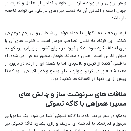
و هر آرزویی را برآورده سازد. این طومار، نمادی از تعادل و قدرت در
جهان است و افتادن آن به دست نیروهای تاریکی، می تواند فاجعه
بار باشد.
آرامش معبد به ناگهان با حمله فرقه ای شیطانی و بی رحم درهم می
شکند. این فرقه، به دنبال تصاحب طومار است تا قدرت های آن را
برای اهداف شوم خود به کار گیرد. در میان آشوب و ویرانی، یومکو، به
عنوان آخرین امید راهبان و محافظ طومار، مجبور به فرار می شود. او
با قلبی آکنده از ترس و ناامیدی، اما با شعله ای از اراده در درون، از
معبد شعله ور می گریزد و وارد دنیای وسیع و خطرناکی می شود که تا
پیش از این تنها در افسانه ها شنیده بود.
ملاقات های سرنوشت ساز و چالش های
مسیر: همراهی با کاگه تسوکی
یومکو در سفر پرخطر خود، با کاگه تسوکی آشنا می شود، یک سامورایی
مرموز و قدرتمند با گذشته ای تاریک و رازی پنهان. کاگه تسوکی نیز
به دنبال طومار است، اما انگیزه های او پیچیده تر از آن چیزی است