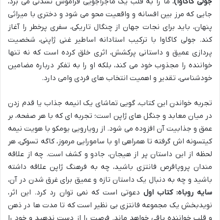
جولی کاگاوا)
، ما را به قلب یک ماجراجویی فراموش نشدنی می برد،
جایی که مرز بین افسانه و واقعیت محو می شود و دختری با میراثی
پنهان، باید برای نجات جهان از چنگال تاریکی، سفری پرخطر را آغاز
کند. جولی کاگاوا با ترکیب استادانه اساطیر غنی ژاپنی، شخصیت
پردازی عمیق و داستانی پرکشش، اثری خلق کرده است که نه تنها
خواننده را مجذوب خود می کند، بلکه او را به تفکر درباره مضامین
خودشناسی، تقدیر و اهمیت انتخاب های فردی وامی دارد.
تجربه خواندن این کتاب، گویی تماشای یک انیمه جذاب یا قدم زدن
در میان معابد و جنگل های ژاپن است؛ تجربه ای که با هر صفحه، بر
عمق و جذابیت آن افزوده می شود. از رویارویی یومکو با هویت نیمه
کیتسونه اش گرفته تا همراهی او با سامورایی مرموز، کاگه تسوکی، هر
لحظه از این داستان پر از هیجان، جادو و کشف است. چه از علاقه
مندان پروپاقرص فانتزی باشید، چه به فرهنگ ژاپن علاقه داشته
باشید و چه به دنبال یک داستان تازه و عمیق برای غرق شدن در آن،
سایه روباه: کتاب اول
دعوتی است که نمی توان رد کرد. این اثر،
نویدبخش یک مجموعه فانتزی بی نظیر است که تا مدت ها در ذهن
و قلب خواننده باقی خواهد ماند. فرصت را از دست ندهید و خود را