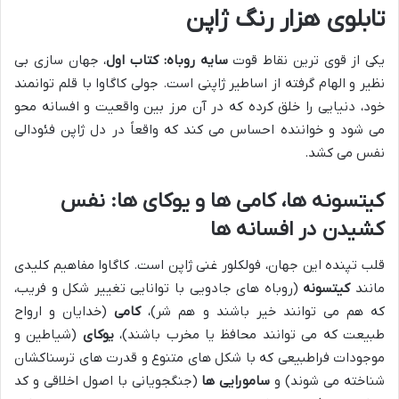
تابلوی هزار رنگ ژاپن
یکی از قوی ترین نقاط قوت
سایه روباه: کتاب اول
، جهان سازی بی
نظیر و الهام گرفته از اساطیر ژاپنی است. جولی کاگاوا با قلم توانمند
خود، دنیایی را خلق کرده که در آن مرز بین واقعیت و افسانه محو
می شود و خواننده احساس می کند که واقعاً در دل ژاپن فئودالی
نفس می کشد.
کیتسونه ها، کامی ها و یوکای ها: نفس
کشیدن در افسانه ها
قلب تپنده این جهان، فولکلور غنی ژاپن است. کاگاوا مفاهیم کلیدی
مانند
کیتسونه
(روباه های جادویی با توانایی تغییر شکل و فریب،
که هم می توانند خیر باشند و هم شر)،
کامی
(خدایان و ارواح
طبیعت که می توانند محافظ یا مخرب باشند)،
یوکای
(شیاطین و
موجودات فراطبیعی که با شکل های متنوع و قدرت های ترسناکشان
شناخته می شوند) و
سامورایی ها
(جنگجویانی با اصول اخلاقی و کد