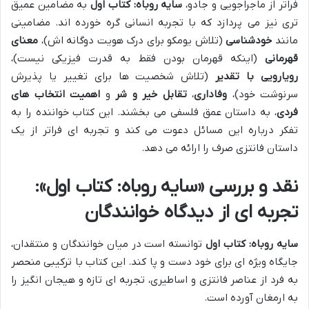
فراتر از ماجراجویی و جادو،
سایه روباه: کتاب اول
به مضامین عمیق
تری نیز می پردازد که با تجربه انسانی گره خورده اند. مضامینی
مانند
خودشناسی
(تلاش یومکو برای درک هویت دوگانه اش)،
معنای
قهرمانی
(اینکه قهرمان بودن فقط به قدرت فیزیکی نیست)،
رویارویی با تقدیر
(تلاش شخصیت ها برای تغییر یا پذیرش
سرنوشت خود)،
وفاداری
،
تقابل خیر و شر
و
اهمیت انتخاب های
فردی
، به داستان عمق فلسفی می بخشند. این کتاب خواننده را به
تفکر درباره این مسائل دعوت می کند و تجربه ای فراتر از یک
داستان فانتزی صرف را ارائه می دهد.
نقد و بررسی «سایه روباه: کتاب اول»:
تجربه ای از دیدگاه خوانندگان
سایه روباه: کتاب اول
توانسته است در میان خوانندگان و منتقدان،
جایگاه ویژه ای برای خود دست و پا کند. این کتاب با ترکیبی منحصر
به فرد از عناصر فانتزی و اساطیری، تجربه ای تازه و هیجان انگیز را
به ارمغان آورده است.