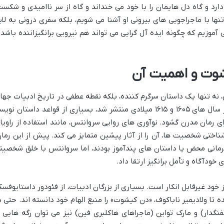
رد و گاه دل هایمان را با خود می خنداند و گاه از سر ناامیدی و شکست
تنها با ماجراجویی های بیرونی او آشنا می شویم، بلکه سفری درونی به لای
آموزیم که چگونه ایده آل گرایی می تواند هم نیرویی برانگیزاننده باشد 
شوت و اهمیت آن
ه تنها یک داستان سرگرم کننده، بلکه نقطه عطفی در تاریخ ادبیات جها
به شمار می رود. این اثر که در دو بخش در سال های ۱۶۰۵ و ۱۶۱۵ میلادی منتشر شد، بسیاری از قواعد داستان نو
 رمان مدرن گشود. نوآوری های روایی سروانتس، مانند استفاده از راویا
شناختی شخصیت ها، آن را از آثار پیشین متمایز می کند. پیش از این رمان
مانی محض یا داستان های پندآموز بودند، اما سروانتس با خلق شخصیت
خودآگاه و تأمل برانگیز ارتقا داد.
 خود غیرقابل انکار است. بسیاری از بزرگان ادبیات، از فئودور داستایوفسک
ه تا ولادیمیر ناباکوف، «دن کیشوت» را منبع الهام خود دانسته اند. حتی د
نگدار) و مارک تواین (ماجراهای هاکلبری فین) نیز می توان رگه هایی ا