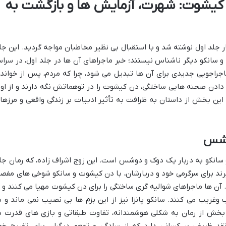
کیشوت: شهرت، آزمایش ها و بازگشت به
جلد اول نوشته شد و با استقبال بی نظیر مخاطبان مواجه گردید. این جل
 سانکو دیگر ناشناس نیستند؛ خبر ماجراهای آن ها در جلد اول، در سراس
راجویی جدیدی برای آن ها تبدیل می شود، چرا که مردم، پس از خواند
دادن صحنه هایی ساختگی، دن کیشوت را در توهماتش نگه دارند و از او 
این بخش از داستان به ظرافت به تأثیر ادبیات بر زندگی واقعی و مرزها
دوشس
انکو به دربار یک دوک و دوشس است. این زوج اشراف زاده، که رمان جل
رند برای سرگرمی خود و دربارشان، با دن کیشوت و سانکو شوخی های مفص
ن ها ماجراهای شوالیه گری ساختگی را برای دن کیشوت مهیا می کنند و ا
وغریب می کنند. سانکو پانزا نیز از این بزم ها بی نصیب نمی ماند و د
 بخش از رمان به شکلی هوشمندانه، تفاوت طبقاتی و بازی های قدرت د