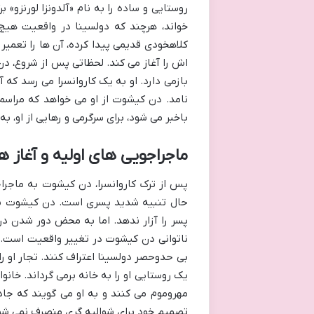
روستایی و ساده را به نام «آلدونزا لورنزو» ب
خواند، هرچند که دولسینا در واقعیت هیچ 
کلاهخودی قدیمی پیدا کرده، آن ها را تعمیر
اش را آغاز می کند. لحظاتی پس از شروع، دن ک
بازمی دارد. او به یک کاروانسرا می رسد که 
نامد. دن کیشوت از او می خواهد که مراسم 
باخبر می شود، برای سرگرمی و رهایی از او، به
ماجراجویی های اولیه و آغاز هم
پس از ترک کاروانسرا، دن کیشوت به ماجراج
حال تنبیه شدید پسری است. دن کیشوت با 
پسر را آزار ندهد. اما به محض دور شدن دن
ناتوانی دن کیشوت در تغییر واقعیت است. س
بی حدوحصر دولسینا اعتراف کنند. تجار او 
یک روستایی او را به خانه برمی گرداند. خان
مهروموم می کنند و به او می گویند که جادو
تصمیم خود برای شوالیه گری منصرف نمی شود. 