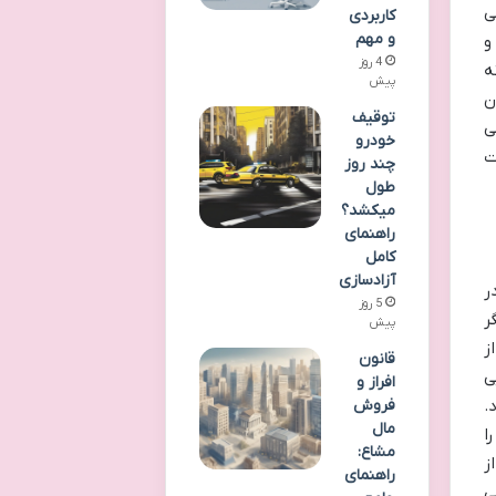
ی
کاربردی
و مهم
و
4 روز
ه
پیش
ن
توقیف
ی
خودرو
ت
چند روز
طول
میکشد؟
راهنمای
کامل
آزادسازی
ر
5 روز
ر
پیش
ز
قانون
ی
افراز و
.
فروش
مال
ا
مشاع:
ز
راهنمای
ی