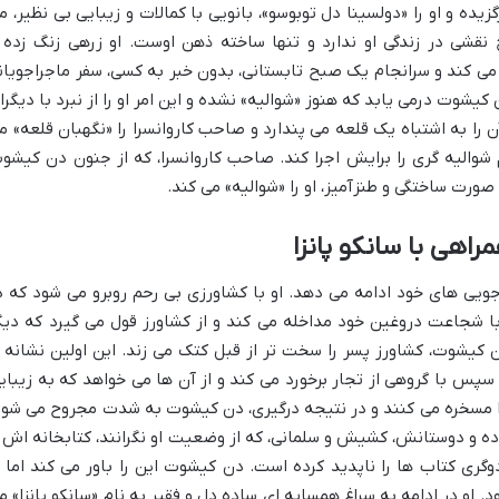
رگزیده و او را «دولسینا دل توبوسو»، بانویی با کمالات و زیبایی بی نظیر، م
نقشی در زندگی او ندارد و تنها ساخته ذهن اوست. او زرهی زنگ زده 
 می کند و سرانجام یک صبح تابستانی، بدون خبر به کسی، سفر ماجراجویان
یشوت درمی یابد که هنوز «شوالیه» نشده و این امر او را از نبرد با دیگرا
آن را به اشتباه یک قلعه می پندارد و صاحب کاروانسرا را «نگهبان قلعه» م
شوالیه گری را برایش اجرا کند. صاحب کاروانسرا، که از جنون دن کیشو
 صورت ساختگی و طنزآمیز، او را «شوالیه» می کند.
راهی با سانکو پانزا
ویی های خود ادامه می دهد. او با کشاورزی بی رحم روبرو می شود که د
شجاعت دروغین خود مداخله می کند و از کشاورز قول می گیرد که دیگ
 کیشوت، کشاورز پسر را سخت تر از قبل کتک می زند. این اولین نشانه ا
پس با گروهی از تجار برخورد می کند و از آن ها می خواهد که به زیبای
را مسخره می کنند و در نتیجه درگیری، دن کیشوت به شدت مجروح می شود
واده و دوستانش، کشیش و سلمانی، که از وضعیت او نگرانند، کتابخانه اش ر
گری کتاب ها را ناپدید کرده است. دن کیشوت این را باور می کند اما ا
او در ادامه به سراغ همسایه ای ساده دل و فقیر به نام «سانکو پانزا» م