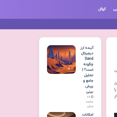
یی
گوگل
آینده ارز
دیجیتال
Sand
چگونه
است؟ |
تحلیل
جامع و
ز
پیش
ا
بینی
ز
11
ساعت
پیش
امکانات