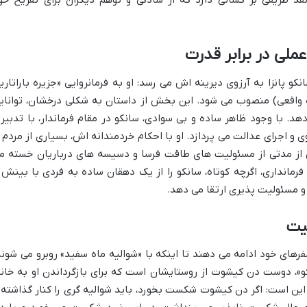
د ظریفی بر کسانی دارد که از سادگی و توهم دیگران برای تفریح خو
عملی در برابر قدرت
 پانزا به آرزوی دیرینه اش می رسد: او به فرمانروایی «جزیره باراتاریا
 واقعی) منصوب می شود. این بخش از داستان به شکلی درخشان، توانای
هد. با وجود ظاهر ساده و بی سوادی، سانکو در مقام فرماندار، با تدبیر 
اجرای عدالت می پردازد. او با احکام خردمندانه اش، بسیاری از مردم ر
 از مدتی از مسئولیت های طاقت فرسا و دسیسه های درباریان خسته م
رمانداری، اگرچه کوتاه، سانکو را از یک دهقان ساده به فردی با بینش 
 مسئولیت پذیری ارتقا می دهد.
عیت
های خود ادامه می دهند تا اینکه با «شوالیه ماه سفید» روبرو می شوند
کو»، دوست دن کیشوت از روستایشان است که برای بازگرداندن او به خانه
این است: اگر دن کیشوت شکست بخورد، باید شوالیه گری را کنار گذاشته 