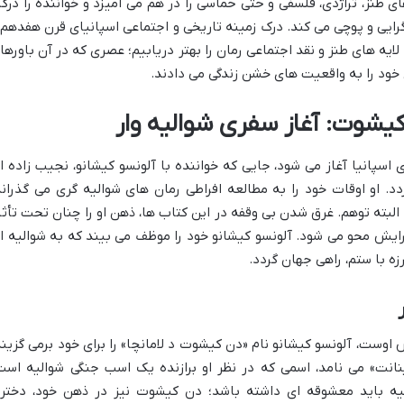
رهای طنز، تراژدی، فلسفی و حتی حماسی را در هم می آمیزد و خواننده را درگی
گرایی و پوچی می کند. درک زمینه تاریخی و اجتماعی اسپانیای قرن هفدهم 
لایه های طنز و نقد اجتماعی رمان را بهتر دریابیم؛ عصری که در آن باورها
 خود را به واقعیت های خشن زندگی می دادند.
یشوت: آغاز سفری شوالیه وار
 اسپانیا آغاز می شود، جایی که خواننده با آلونسو کیشانو، نجیب زاده ا
دد. او اوقات خود را به مطالعه افراطی رمان های شوالیه گری می گذراند
و البته توهم. غرق شدن بی وقفه در این کتاب ها، ذهن او را چنان تحت تأثی
رایش محو می شود. آلونسو کیشانو خود را موظف می بیند که به شوالیه ا
زه با ستم، راهی جهان گردد.
اوست، آلونسو کیشانو نام «دن کیشوت د لامانچا» را برای خود برمی گزیند
انت» می نامد، اسمی که در نظر او برازنده یک اسب جنگی شوالیه است
یه باید معشوقه ای داشته باشد؛ دن کیشوت نیز در ذهن خود، دختر