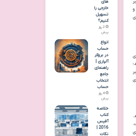
ر
های
خارجی را
و
تسهیل
ی
کنیم؟
2 روز
پیش
انواع
حساب
در بروکر
ی
آلپاری |
؛
راهنمای
ر
جامع
ی
انتخاب
حساب
4 روز
پیش
خلاصه
کتاب
.
آفیس
.
2016 |
ی
نکات