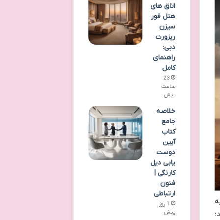
اتاق های
هتل فور
سیزن
ریزورت
دبی:
راهنمای
کامل
23
ساعت
پیش
خلاصه
جامع
کتاب
آیین
دوست
یابی دیل
کارنگی |
فنون
ارتباطی
ه
1 روز
پیش
؛