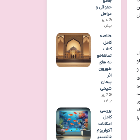
جامع
ن
حقوقی و
مراحل
ل
6 روز
پیش
خلاصه
کامل
کتاب
ل
تماشاخو
و
نه های
طهرون
و
اثر
ی
پیمان
ی
شیخی
،
7 روز
پیش
ی
ک
بررسی
کامل
ا
امکانات
آکواریوم
فانتستی