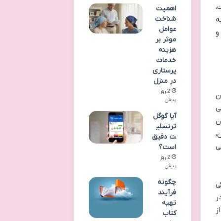
،
اهمیت
شناخت
ه
عوامل
و
موثر بر
هزینه
خدمات
پرستاری
در منزل
2 روز
ن
پیش
یسی
آیا گوگل
ن
ترنسلی
،
ت دقیق
ی
است؟
2 روز
پیش
چگونه
ی
فرآیند
ر
تهیه
ز
کتاب