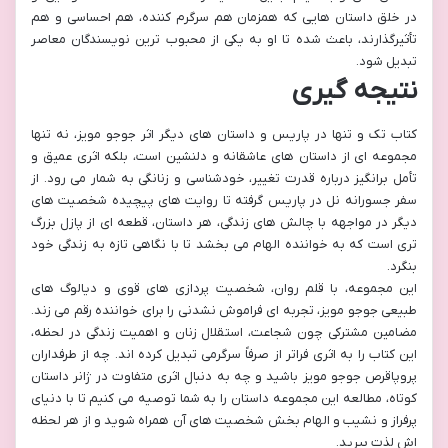
در خلق داستان هایی که همزمان هم سرگرم کننده، هم احساسی و هم
تأثیرگذارند، باعث شده تا او به یکی از محبوب ترین نویسندگان معاصر
تبدیل شود.
نتیجه گیری
کتاب تک و تنها در پاریس و داستان های دیگر اثر جوجو مویز، نه تنها
مجموعه ای از داستان های عاشقانه و دلنشین است، بلکه اثری عمیق و
تأمل برانگیز درباره قدرت تغییر، خودشناسی و زنانگی به شمار می رود. از
سفر جسورانه نل در پاریس گرفته تا روایت های پیچیده شخصیت های
دیگر در مواجهه با چالش های زندگی، هر داستان، قطعه ای از پازل بزرگ
تری است که به خواننده الهام می بخشد تا با نگاهی تازه به زندگی خود
بنگرد.
این مجموعه، با قلم روان، شخصیت پردازی های قوی و دیالوگ های
طبیعی جوجو مویز، تجربه ای فراموش نشدنی را برای خواننده رقم می زند.
مضامین مشترکی چون شجاعت، استقلال زنان و اهمیت زندگی در لحظه،
این کتاب را به اثری فراتر از صرفاً سرگرمی تبدیل کرده اند. چه از طرفداران
پروپاقرص جوجو مویز باشید و چه به دنبال اثری متفاوت در ژانر داستان
کوتاه، مطالعه این مجموعه داستان را به شما توصیه می کنیم تا با دنیای
پرفراز و نشیب و الهام بخش شخصیت های آن همراه شوید و از هر لحظه
اش لذت ببرید.