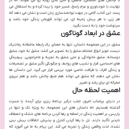
با چالش های اجتماعی، عاطفی و حتی مالی روبه رو می شوند، اما در
نهایت، با خودباوری و عزم راسخ، مسیر خود را پیدا کرده و به استقلال می
رسند. این کتاب، گامی در جهت توانمندسازی زنان است و نشان می دهد که
هر زنی، با هر پیش زمینه ای، می تواند قهرمان زندگی خود باشد و
سرنوشت خود را به دست بگیرد.
عشق در ابعاد گوناگون
عشق، در این مجموعه داستان، تنها به معنای یک رابطه عاشقانه رمانتیک
نیست. مویز انواع مختلف عشق را به تصویر می کشد: عشق به خود، عشق
دوستانه، عشق خانوادگی، و حتی عشق به تجربه و ماجراجویی. پیچیدگی
های احساسی، فراز و نشیب های روابط، و چگونگی تأثیر عشق بر تصمیمات
و زندگی افراد، با ظرافت خاصی مورد بررسی قرار می گیرد. این داستان ها
نشان می دهند که عشق می تواند هم منبع چالش باشد و هم نیروی
محرکه ای برای رشد و تغییر.
اهمیت لحظه حال
در دنیای پرشتاب امروز، اغلب درگیر برنامه ریزی برای آینده یا حسرت
گذشته هستیم. اما داستان های این مجموعه، به ویژه تک و تنها در
پاریس، بر اهمیت زندگی در لحظه و رها کردن برنامه های خشک و انعطاف
ناپذیر تأکید دارند. نل با رها کردن کنترل و پذیرش اتفاقات پیش بینی
نشده، لذت واقعی زندگی را تجربه می کند. این پیام به ما می آموزد که