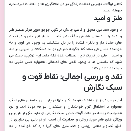
گاهی اوقات، بهترین لحظات زندگی در دل غافلگیری ها و اتفاقات غیرمنتظره
نهفته است.
طنز و امید
با وجود مضامین عمیق و گاهی چالش برانگیز، جوجو مویز هرگز عنصر طنز
و امید را از داستان هایش حذف نمی کند. او با ظرافتی خاص، موقعیت
های خنده دار و دلگرم کننده را در دل مشکلات به وجود می آورد و به
خواننده نشان می دهد که چگونه طنز می تواند مشکلات را شیرین تر کند
و امید را حتی در تاریک ترین لحظات زنده نگه دارد. این ترکیب، باعث می
شود که داستان ها با وجود تلخی های احتمالی، همواره حس مثبتی به
خواننده منتقل کنند.
نقد و بررسی اجمالی: نقاط قوت و
سبک نگارش
آثار جوجو مویز، از جمله مجموعه تک و تنها در پاریس و داستان های دیگر،
همواره با استقبال گرم خوانندگان و منتقدان مواجه بوده اند، و این
محبوبیت ریشه در نقاط قوت خاص سبک نگارش او دارد. یکی از بارزترین
ویژگی های قلم مویز،
روانی و جذابیت
آن است. او توانایی بی نظیری در
خلق تصاویر ذهنی روشن و فضاسازی های گیرا دارد که خواننده را به