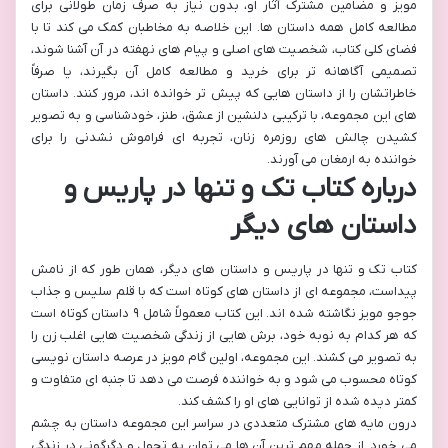
مویز و مضامین مشترک آثار او، بدون نیاز به صرف زمان طولانی برای
مطالعه کامل همه داستان ها. این خلاصه به مخاطبان کمک می کند تا با
فضای کلی کتاب، شخصیت های اصلی و پیام های نهفته در آن آشنا شوند،
تصمیمی آگاهانه تر برای خرید و مطالعه کامل آن بگیرند، یا صرفاً
خاطراتشان را از داستان هایی که پیش تر خوانده اند، مرور کنند. داستان
های این مجموعه، با ترکیبی دلنشین از عشق، طنز، خودشناسی و به تصویر
کشیدن چالش های روزمره زنان، تجربه ای فراموش نشدنی را برای
خواننده به ارمغان می آورند.
درباره کتاب تک و تنها در پاریس و
داستان های دیگر
کتاب تک و تنها در پاریس و داستان های دیگر، همان طور که از نامش
پیداست، مجموعه ای از داستان های کوتاه است که با قلم سلیس و جذاب
جوجو مویز نگاشته شده اند. این کتاب معمولاً شامل ۹ داستان کوتاه است
که هر کدام به نوبه خود، برش هایی از زندگی شخصیت هایی اغلب زن را
به تصویر می کشند. این مجموعه، اولین گام مویز در عرصه داستان نویسی
کوتاه محسوب می شود و به خواننده فرصت می دهد تا جنبه ای متفاوت و
کمتر دیده شده از توانایی های او را کشف کند.
درون مایه های مشترک متعددی در سراسر این مجموعه داستان به چشم
می خورد. از جمله مهم ترین آن ها می توان به تحول و دگرگونی در زندگی