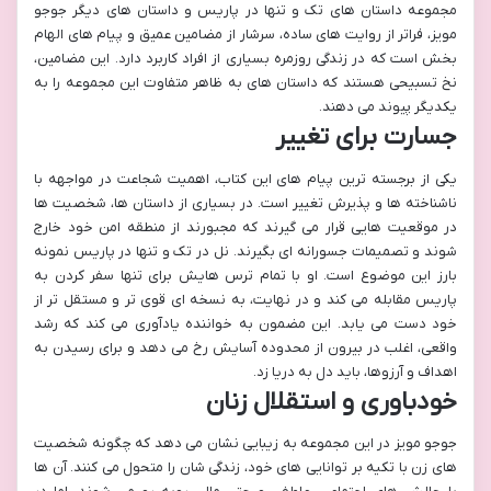
مجموعه داستان های تک و تنها در پاریس و داستان های دیگر جوجو
مویز، فراتر از روایت های ساده، سرشار از مضامین عمیق و پیام های الهام
بخش است که در زندگی روزمره بسیاری از افراد کاربرد دارد. این مضامین،
نخ تسبیحی هستند که داستان های به ظاهر متفاوت این مجموعه را به
یکدیگر پیوند می دهند.
جسارت برای تغییر
یکی از برجسته ترین پیام های این کتاب، اهمیت شجاعت در مواجهه با
ناشناخته ها و پذیرش تغییر است. در بسیاری از داستان ها، شخصیت ها
در موقعیت هایی قرار می گیرند که مجبورند از منطقه امن خود خارج
شوند و تصمیمات جسورانه ای بگیرند. نل در تک و تنها در پاریس نمونه
بارز این موضوع است. او با تمام ترس هایش برای تنها سفر کردن به
پاریس مقابله می کند و در نهایت، به نسخه ای قوی تر و مستقل تر از
خود دست می یابد. این مضمون به خواننده یادآوری می کند که رشد
واقعی، اغلب در بیرون از محدوده آسایش رخ می دهد و برای رسیدن به
اهداف و آرزوها، باید دل به دریا زد.
خودباوری و استقلال زنان
جوجو مویز در این مجموعه به زیبایی نشان می دهد که چگونه شخصیت
های زن با تکیه بر توانایی های خود، زندگی شان را متحول می کنند. آن ها