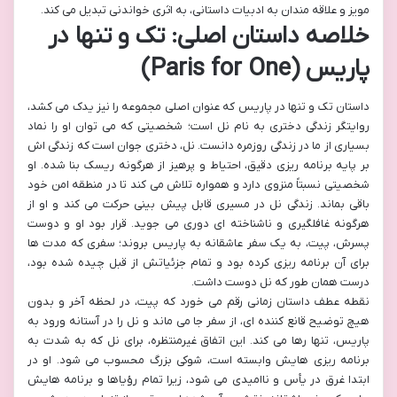
مویز و علاقه مندان به ادبیات داستانی، به اثری خواندنی تبدیل می کند.
خلاصه داستان اصلی: تک و تنها در
پاریس (Paris for One)
داستان تک و تنها در پاریس که عنوان اصلی مجموعه را نیز یدک می کشد،
روایتگر زندگی دختری به نام نل است؛ شخصیتی که می توان او را نماد
بسیاری از ما در زندگی روزمره دانست. نل، دختری جوان است که زندگی اش
بر پایه برنامه ریزی دقیق، احتیاط و پرهیز از هرگونه ریسک بنا شده. او
شخصیتی نسبتاً منزوی دارد و همواره تلاش می کند تا در منطقه امن خود
باقی بماند. زندگی نل در مسیری قابل پیش بینی حرکت می کند و او از
هرگونه غافلگیری و ناشناخته ای دوری می جوید. قرار بود او و دوست
پسرش، پیت، به یک سفر عاشقانه به پاریس بروند؛ سفری که مدت ها
برای آن برنامه ریزی کرده بود و تمام جزئیاتش از قبل چیده شده بود،
درست همان طور که نل دوست داشت.
نقطه عطف داستان زمانی رقم می خورد که پیت، در لحظه آخر و بدون
هیچ توضیح قانع کننده ای، از سفر جا می ماند و نل را در آستانه ورود به
پاریس، تنها رها می کند. این اتفاق غیرمنتظره، برای نل که به شدت به
برنامه ریزی هایش وابسته است، شوکی بزرگ محسوب می شود. او در
ابتدا غرق در یأس و ناامیدی می شود، زیرا تمام رؤیاها و برنامه هایش