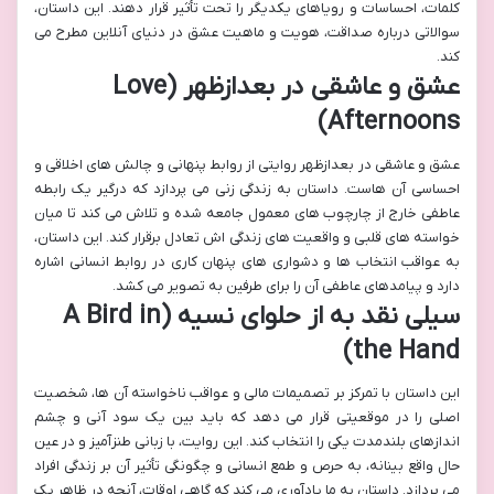
کلمات، احساسات و رویاهای یکدیگر را تحت تأثیر قرار دهند. این داستان،
سوالاتی درباره صداقت، هویت و ماهیت عشق در دنیای آنلاین مطرح می
کند.
عشق و عاشقی در بعدازظهر (Love
Afternoons)
عشق و عاشقی در بعدازظهر روایتی از روابط پنهانی و چالش های اخلاقی و
احساسی آن هاست. داستان به زندگی زنی می پردازد که درگیر یک رابطه
عاطفی خارج از چارچوب های معمول جامعه شده و تلاش می کند تا میان
خواسته های قلبی و واقعیت های زندگی اش تعادل برقرار کند. این داستان،
به عواقب انتخاب ها و دشواری های پنهان کاری در روابط انسانی اشاره
دارد و پیامدهای عاطفی آن را برای طرفین به تصویر می کشد.
سیلی نقد به از حلوای نسیه (A Bird in
the Hand)
این داستان با تمرکز بر تصمیمات مالی و عواقب ناخواسته آن ها، شخصیت
اصلی را در موقعیتی قرار می دهد که باید بین یک سود آنی و چشم
اندازهای بلندمدت یکی را انتخاب کند. این روایت، با زبانی طنزآمیز و در عین
حال واقع بینانه، به حرص و طمع انسانی و چگونگی تأثیر آن بر زندگی افراد
می پردازد. داستان به ما یادآوری می کند که گاهی اوقات، آنچه در ظاهر یک