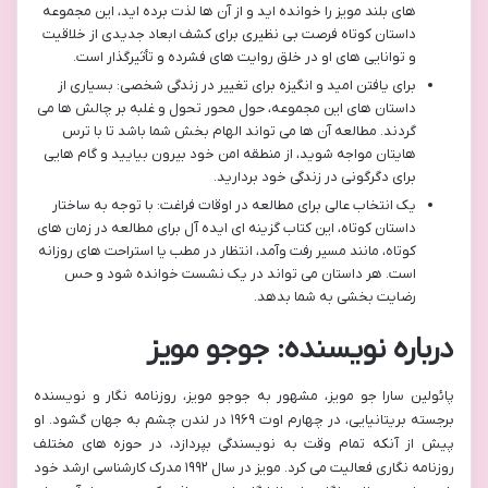
های بلند مویز را خوانده اید و از آن ها لذت برده اید، این مجموعه
داستان کوتاه فرصت بی نظیری برای کشف ابعاد جدیدی از خلاقیت
و توانایی های او در خلق روایت های فشرده و تأثیرگذار است.
برای یافتن امید و انگیزه برای تغییر در زندگی شخصی: بسیاری از
داستان های این مجموعه، حول محور تحول و غلبه بر چالش ها می
گردند. مطالعه آن ها می تواند الهام بخش شما باشد تا با ترس
هایتان مواجه شوید، از منطقه امن خود بیرون بیایید و گام هایی
برای دگرگونی در زندگی خود بردارید.
یک انتخاب عالی برای مطالعه در اوقات فراغت: با توجه به ساختار
داستان کوتاه، این کتاب گزینه ای ایده آل برای مطالعه در زمان های
کوتاه، مانند مسیر رفت وآمد، انتظار در مطب یا استراحت های روزانه
است. هر داستان می تواند در یک نشست خوانده شود و حس
رضایت بخشی به شما بدهد.
درباره نویسنده: جوجو مویز
پائولین سارا جو مویز، مشهور به جوجو مویز، روزنامه نگار و نویسنده
برجسته بریتانیایی، در چهارم اوت ۱۹۶۹ در لندن چشم به جهان گشود. او
پیش از آنکه تمام وقت به نویسندگی بپردازد، در حوزه های مختلف
روزنامه نگاری فعالیت می کرد. مویز در سال ۱۹۹۲ مدرک کارشناسی ارشد خود