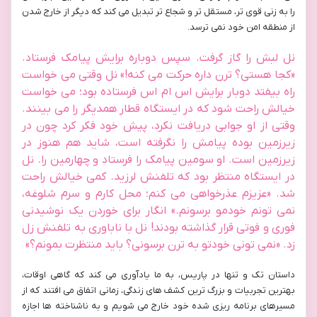
را به زنی قوی تر، مستقل تر و شجاع تر تبدیل می کند که دیگر از خارج شدن
از منطقه امن خود نمی ترسد.
نل لبش را گاز گرفت. سپس دوباره برایش پیامک فرستاد.
«کجا هستی؟ ترن داره حرکت می کنه!» نل وقتی می خواست
راه بیفتد دوبار برایش اس ام اس فرستاده بود؛ می خواست
خیالش راحت شود که در ایستگاه قطار همدیگر را می بینند.
وقتی از او جوابی دریافت نکرد، پیش خود فکر کرد چون در
زیرزمین بوده پیامش را نگرفته است، شاید هم هنوز در
زیرزمین است. او سومین پیامک را فرستاد و چهارمین را. نل
در ایستگاه منتظر بود که تلفنش لرزید. کمی خیالش راحت
شد. «عزیزم عذرخواهی می کنم؛ محل کارم و سرم شلوغه،
نمی تونم خودمو برسونم.» انگار برای خوردن یک نوشیدنی
فوری و فوتی قرار گذاشته بودند! نل با ناباوری به تلفنش زل
زد. «نمی تونی خودتو به ترن برسونی؟ باید منتظرت بمونم؟»
داستان تک و تنها در پاریس، به ما یادآوری می کند که گاهی اوقات،
بهترین تجربیات و بزرگ ترین کشف های زندگی، زمانی اتفاق می افتند که از
مسیرهای برنامه ریزی شده خود خارج می شویم و به ناشناخته ها اجازه