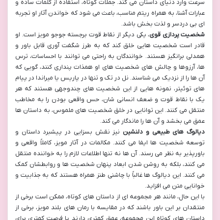
سرعت وارد دنیای داستان می کند. جملات کوتاه، استفاده از کلمات ساده و
عبارات آشنا، به همراه ریتم مناسب، باعث می شود که خواندن آثار او تجربه
ای بی دردسر و لذت بخش باشد.
شخصیت پردازی قوی
، یکی دیگر از نقاط قوت برجسته جوجو مویز است. او
قادر است شخصیت هایی خلق کند که به طرز شگفت آوری قابل باور و
همدلی برانگیز هستند. خوانندگان به راحتی می توانند با احساسات، ترس
ها، آرزوها و چالش های شخصیت های او همذات پنداری کنند، گویی که
آن ها را از نزدیک می شناسند. نل در تک و تنها در پاریس یا میراندا در پیام
های توئیتر، نمونه هایی از این شخصیت های چندوجهی هستند که هر
یک با نقاط قوت و ضعف انسانی شان، حس واقعی بودن را به مخاطب
منتقل می کنند. این توانایی در خلق شخصیت های ملموس، به داستان ها
عمق می بخشد و آن ها را ماندگار می کند.
دیالوگ های طبیعی و دلنشین
نیز نقش بسزایی در پیشبرد داستان و
توسعه شخصیت ها ایفا می کنند. مکالمات در آثار مویز، کاملاً واقعی و
باورپذیر به نظر می رسند. آن ها نه تنها اطلاعات لازم را به خواننده منتقل
می کنند، بلکه به روشن شدن ابعاد پنهان شخصیت ها و روابطشان کمک
می کنند. این دیالوگ ها غالباً با چاشنی طنز همراه هستند که به جذابیت و
خوانایی متن می افزاید.
با این حال، مانند هر مجموعه ای از داستان های کوتاه، ممکن است برخی از
منتقدان بر این باور باشند که در مقایسه با رمان های بلند مویز، برخی از
داستان های کوتاه این مجموعه، عمق کمتری دارند یا فرصت کمتری برای