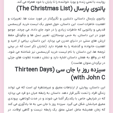
روایت، با لحنی زنده و پویا، خواننده را تا پایان با خود همراه می کند.
پالتوی پارسال (The Christmas List)
پالتوی پارسال داستانی دلنشین و تأثیرگذار در مورد سنت ها، تغییرات و
اهمیت خاطرات است. این داستان، حول محور یک لیست خرید کریسمس
قدیمی و پالتویی که خاطرات زیادی را در خود جای داده، می چرخد. جوجو
مویز در این داستان، به حس نوستالژی، تغییر نسل ها و چگونگی حفظ
ارزش های سنتی در دنیای مدرن می پردازد. این داستان، پیامی از امید و
اهمیت خانواده و گذشته را به همراه دارد. (شایان ذکر است که در برخی
ترجمه ها، این داستان با نام لیست خرید کریسمس نیز شناخته می شود،
که در واقع به همان داستان اشاره دارد و نشان دهنده تفاوت های جزئی
در برگردان عنوان هاست.)
سیزده روز با جان سی (Thirteen Days
with John C)
این داستان، روایتی از ارتباطات عمیق و غیرمنتظره ای است که می تواند
زندگی افراد را تحت تأثیر قرار دهد. داستان به رابطه میان دو فرد می پردازد
که در شرایطی خاص با یکدیگر آشنا می شوند و در مدت کوتاهی، پیوندی
عمیق میانشان شکل می گیرد. سیزده روز با جان سی به ما یادآوری می کند
که زمان همیشه عامل اصلی عمق یک رابطه نیست و گاهی اوقات، در