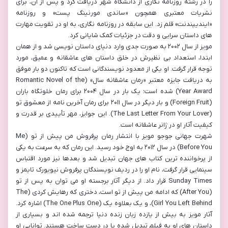
را در رشته روزنامه نگاری از دانشگاه شهر دریافت کرد و پس از آن، برای
نشریات معتبری همچون «ساندی مورنینگ پست» و روزنامه
«ایندیپندنت» قلم زد. این سابقه در روزنامه نگاری، به او در تقویت مهارت
های داستان سرایی و دقت در جزئیات کمک شایانی کرد.
مویز از سال ۲۰۰۲ به صورت جدی وارد دنیای داستان نویسی شد و از همان
ابتدا، استعداد بی نظیرش در خلق داستان های عاشقانه و عمیق، مورد
توجه قرار گرفت. او یکی از معدود نویسندگانی است که تاکنون دو بار موفق
به دریافت جایزه معتبر «رمان عاشقانه سال» (Romantic Novel of the
Year Award) شده است؛ یک بار در سال ۲۰۰۴ برای رمان خلوتگاه باران
(Foreign Fruit) و بار دیگر در سال ۲۰۱۱ برای رمان آخرین نامه از معشوق تو
(The Last Letter From Your Lover). این جوایز، مهر تأییدی بر قدرت و
کیفیت آثار او در ژانر عاشقانه است.
شهرت جهانی جوجو مویز با انتشار رمان پرفروش من پیش از تو (Me
Before You) در سال ۲۰۱۲ به اوج خود رسید. این رمان که به سرعت به یکی
از پرخواننده ترین کتاب های جهان تبدیل شد و بعدها نیز مورد اقتباس
سینمایی قرار گرفت، نام او را در ردیف نویسندگان پرفروش نیویورک تایمز و
Sunday Times قرار داد. از دیگر آثار برجسته او می توان به پس از تو
(After You) که ادامه من پیش از تو است، دختری که رهایش کردی (The
Girl You Left Behind)، و یک بعلاوه یک (The One Plus One) اشاره کرد.
آثار مویز به بیش از یازده زبان زنده دنیا ترجمه شده اند و بسیاری از
داستان های او به فیلم تبدیل شده یا در دست ساخت هستند. توانایی او