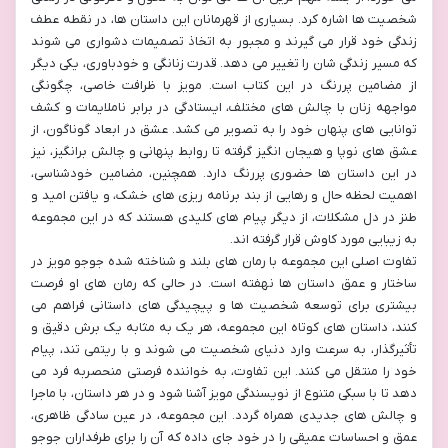
شخصیت ها اشاره کرد. بسیاری از قهرمانان این داستان ها، در نقطه عطف
زندگی خود قرار می گیرند و مجبور به اتخاذ تصمیمات دشواری می شوند
که مسیر زندگی شان را تغییر می دهد. قدرت زنانگی و خودباوری، یکی دیگر
از مضامین پررنگ در این کتاب است. مویز با ظرافت خاصی، چگونگی
مواجهه زنان با چالش های مختلف، ایستادگی در برابر ناملایمات و کشف
توانایی های پنهان خود را به تصویر می کشد. عشق در ابعاد گوناگون، از
عشق های نوپا و هیجان انگیز گرفته تا روابط پنهانی و چالش برانگیز، نیز
در این داستان ها حضوری پررنگ دارد. همچنین، مضامین خودشناسی،
اهمیت لحظه حال و رهایی از بند برنامه ریزی های خشک، و یافتن امید و
طنز در دل مشکلات، از دیگر پیام های کلیدی هستند که در این مجموعه
به زیبایی مورد کاوش قرار گرفته اند.
تفاوت اصلی این مجموعه با رمان های بلند و شناخته شده جوجو مویز در
ساختار و عمق داستان ها نهفته است. در حالی که رمان های او فرصت
بیشتری برای توسعه شخصیت ها و پیچیدگی های داستانی فراهم می
کنند، داستان های کوتاه این مجموعه، هر یک به مثابه یک برش دقیق و
تأثیرگذار، به سرعت وارد دنیای شخصیت می شوند و با ریتمی تند، پیام
خود را منتقل می کنند. این تفاوت، به خواننده فرصتی منحصربه فرد می
دهد تا با سبکی متنوع از نویسندگی مویز آشنا شود و در هر داستان، با ماجرا
و چالش های جدیدی همراه گردد. این مجموعه، در عین سادگی ظاهری،
عمق و احساسات عمیقی را در خود جای داده که آن را برای طرفداران جوجو