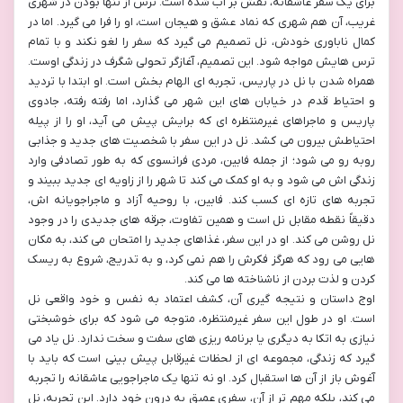
برای یک سفر عاشقانه، نقش بر آب شده است. ترس از تنها بودن در شهری
غریب، آن هم شهری که نماد عشق و هیجان است، او را فرا می گیرد. اما در
کمال ناباوری خودش، نل تصمیم می گیرد که سفر را لغو نکند و با تمام
ترس هایش مواجه شود. این تصمیم، آغازگر تحولی شگرف در زندگی اوست.
همراه شدن با نل در پاریس، تجربه ای الهام بخش است. او ابتدا با تردید
و احتیاط قدم در خیابان های این شهر می گذارد، اما رفته رفته، جادوی
پاریس و ماجراهای غیرمنتظره ای که برایش پیش می آید، او را از پیله
احتیاطش بیرون می کشد. نل در این سفر با شخصیت های جدید و جذابی
روبه رو می شود؛ از جمله فابین، مردی فرانسوی که به طور تصادفی وارد
زندگی اش می شود و به او کمک می کند تا شهر را از زاویه ای جدید ببیند و
تجربه های تازه ای کسب کند. فابین، با روحیه آزاد و ماجراجویانه اش،
دقیقاً نقطه مقابل نل است و همین تفاوت، جرقه های جدیدی را در وجود
نل روشن می کند. او در این سفر، غذاهای جدید را امتحان می کند، به مکان
هایی می رود که هرگز فکرش را هم نمی کرد، و به تدریج، شروع به ریسک
کردن و لذت بردن از ناشناخته ها می کند.
اوج داستان و نتیجه گیری آن، کشف اعتماد به نفس و خود واقعی نل
است. او در طول این سفر غیرمنتظره، متوجه می شود که برای خوشبختی
نیازی به اتکا به دیگری یا برنامه ریزی های سفت و سخت ندارد. نل یاد می
گیرد که زندگی، مجموعه ای از لحظات غیرقابل پیش بینی است که باید با
آغوش باز از آن ها استقبال کرد. او نه تنها یک ماجراجویی عاشقانه را تجربه
می کند، بلکه مهم تر از آن، سفری عمیق به درون خود دارد. این تجربه، نل