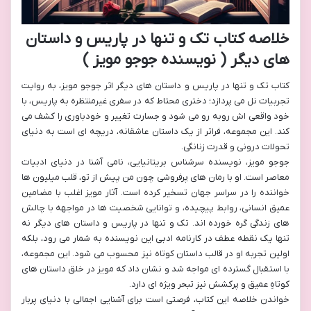
خلاصه کتاب تک و تنها در پاریس و داستان
های دیگر ( نویسنده جوجو مویز )
کتاب تک و تنها در پاریس و داستان های دیگر اثر جوجو مویز، به روایت
تجربیات نل می پردازد؛ دختری محتاط که در سفری غیرمنتظره به پاریس، با
خود واقعی اش روبه رو می شود و جسارت تغییر و خودباوری را کشف می
کند. این مجموعه، فراتر از یک داستان عاشقانه، دریچه ای است به دنیای
تحولات درونی و قدرت زنانگی.
جوجو مویز، نویسنده سرشناس بریتانیایی، نامی آشنا در دنیای ادبیات
معاصر است. او با رمان های پرفروشی چون من پیش از تو، قلب میلیون ها
خواننده را در سراسر جهان تسخیر کرده است. آثار مویز اغلب با مضامین
عمیق انسانی، روابط پیچیده، و توانایی شخصیت ها در مواجهه با چالش
های زندگی گره خورده اند. تک و تنها در پاریس و داستان های دیگر نه
تنها یک نقطه عطف در کارنامه ادبی این نویسنده به شمار می رود، بلکه
اولین تجربه او در قالب داستان کوتاه نیز محسوب می شود. این مجموعه،
با استقبال گسترده ای مواجه شد و نشان داد که مویز در خلق داستان های
کوتاهِ عمیق و پرکشش نیز تبحر ویژه ای دارد.
خواندن خلاصه این کتاب، فرصتی است برای آشنایی اجمالی با دنیای پربار