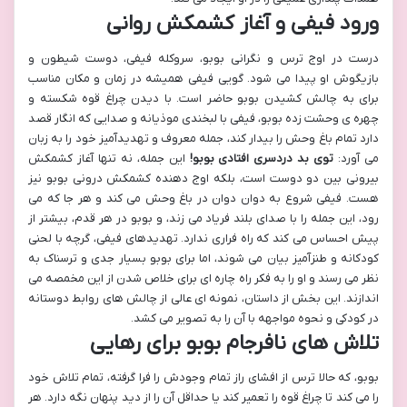
ورود فیفی و آغاز کشمکش روانی
درست در اوج ترس و نگرانی بوبو، سروکله فیفی، دوست شیطون و
بازیگوش او پیدا می شود. گویی فیفی همیشه در زمان و مکان مناسب
برای به چالش کشیدن بوبو حاضر است. با دیدن چراغ قوه شکسته و
چهره ی وحشت زده بوبو، فیفی با لبخندی موذیانه و صدایی که انگار قصد
دارد تمام باغ وحش را بیدار کند، جمله معروف و تهدیدآمیز خود را به زبان
می آورد:
توی بد دردسری افتادی بوبو!
این جمله، نه تنها آغاز کشمکش
بیرونی بین دو دوست است، بلکه اوج دهنده کشمکش درونی بوبو نیز
هست. فیفی شروع به دوان دوان در باغ وحش می کند و هر جا که می
رود، این جمله را با صدای بلند فریاد می زند، و بوبو در هر قدم، بیشتر از
پیش احساس می کند که راه فراری ندارد. تهدیدهای فیفی، گرچه با لحنی
کودکانه و طنزآمیز بیان می شوند، اما برای بوبو بسیار جدی و ترسناک به
نظر می رسند و او را به فکر راه چاره ای برای خلاص شدن از این مخمصه می
اندازند. این بخش از داستان، نمونه ای عالی از چالش های روابط دوستانه
در کودکی و نحوه مواجهه با آن را به تصویر می کشد.
تلاش های نافرجام بوبو برای رهایی
بوبو، که حالا ترس از افشای راز تمام وجودش را فرا گرفته، تمام تلاش خود
را می کند تا چراغ قوه را تعمیر کند یا حداقل آن را از دید پنهان نگه دارد. هر