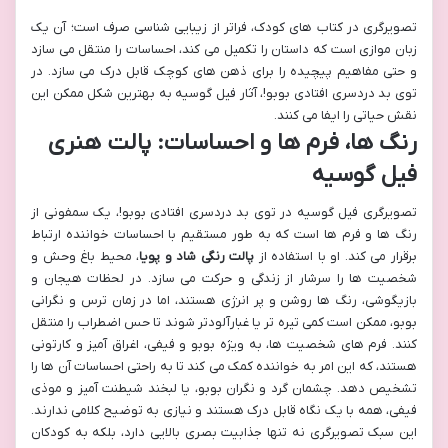
تصویرگری در کتاب های کودک، فراتر از زیبایی شناسی صرف است؛ آن یک
زبان موازی است که داستان را تکمیل می کند، احساسات را منتقل می سازد
و حتی مفاهیم پیچیده را برای ذهن های کوچک قابل درک می سازد. در
توی بد دردسری افتادی بوبو!، آثار فیل گوسیه به بهترین شکل ممکن این
نقش حیاتی را ایفا می کنند.
رنگ ها، فرم ها و احساسات: پالت هنری
فیل گوسیه
تصویرگری فیل گوسیه در توی بد دردسری افتادی بوبو!، یک سمفونی از
رنگ ها و فرم ها است که به طور مستقیم با احساسات خواننده ارتباط
برقرار می کند. او با استفاده از
پالت رنگی شاد و پویا
، محیط باغ وحش و
شخصیت ها را سرشار از زندگی و حرکت می سازد. در لحظات هیجان و
بازیگوشی، رنگ ها روشن و پر انرژی هستند، اما در زمان ترس و نگرانی
بوبو، ممکن است کمی تیره تر یا غبارآلودتر شوند تا حس اضطراب را منتقل
کنند. فرم های شخصیت ها، به ویژه بوبو و فیفی، اغراق آمیز و کارتونی
هستند، که این امر به خواننده کمک می کند تا به راحتی احساسات آن ها را
تشخیص دهد. چشمان گرد و نگران بوبو، یا لبخند شیطنت آمیز و موذی
فیفی، همه با یک نگاه قابل درک هستند و نیازی به توضیح کلامی ندارند.
این سبک تصویرگری نه تنها جذابیت بصری بالایی دارد، بلکه به کودکان