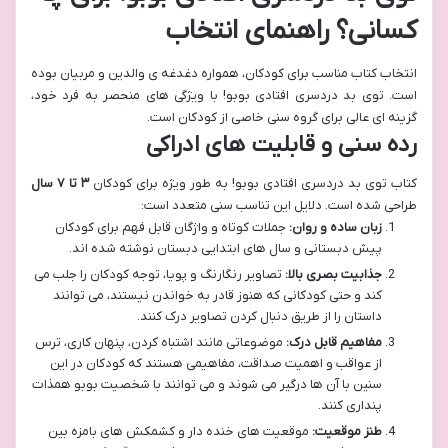
کسانی؟ راهنمای انتخاب
انتخاب کتاب مناسب برای کودکان، همواره دغدغه ی والدین و مربیان بوده
است. توی بد دردسری افتادی بوبو! با ویژگی های منحصر به فرد خود،
گزینه ای عالی برای گروه سنی خاصی از کودکان است.
رده سنی و قابلیت های ادراکی
کتاب توی بد دردسری افتادی بوبو! به طور ویژه برای کودکان
۳ تا ۷ سال
طراحی شده است. دلایل این تناسب سنی متعدد است:
زبان ساده و روان:
جملات کوتاه و واژگان قابل فهم برای کودکان
پیش دبستانی و سال های ابتدایی دبستان نوشته شده اند.
جذابیت بصری بالا:
تصاویر رنگارنگ و پویا، توجه کودکان را جلب می
کند و حتی کودکانی که هنوز قادر به خواندن نیستند، می توانند
داستان را از طریق دنبال کردن تصاویر درک کنند.
مفاهیم قابل درک:
موضوعاتی مانند اشتباه کردن، پنهان کاری، ترس
از عواقب و اهمیت صداقت، مفاهیمی هستند که کودکان در این
سنین با آن ها درگیر می شوند و می توانند با شخصیت بوبو همذات
پنداری کنند.
طنز موقعیت:
موقعیت های خنده دار و کشمکش های بامزه بین