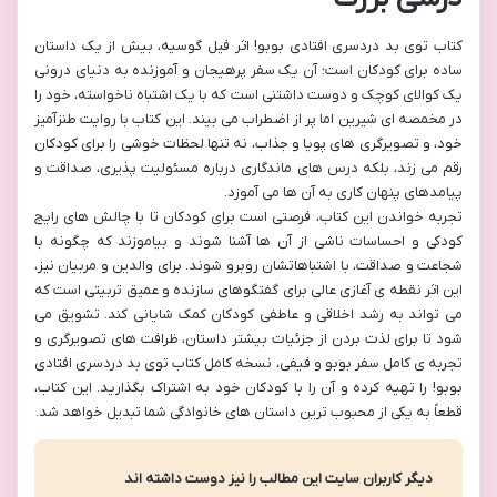
کتاب توی بد دردسری افتادی بوبو! اثر فیل گوسیه، بیش از یک داستان
ساده برای کودکان است؛ آن یک سفر پرهیجان و آموزنده به دنیای درونی
یک کوالای کوچک و دوست داشتنی است که با یک اشتباه ناخواسته، خود را
در مخمصه ای شیرین اما پر از اضطراب می بیند. این کتاب با روایت طنزآمیز
خود، و تصویرگری های پویا و جذاب، نه تنها لحظات خوشی را برای کودکان
رقم می زند، بلکه درس های ماندگاری درباره مسئولیت پذیری، صداقت و
پیامدهای پنهان کاری به آن ها می آموزد.
تجربه خواندن این کتاب، فرصتی است برای کودکان تا با چالش های رایج
کودکی و احساسات ناشی از آن ها آشنا شوند و بیاموزند که چگونه با
شجاعت و صداقت، با اشتباهاتشان روبرو شوند. برای والدین و مربیان نیز،
این اثر نقطه ی آغازی عالی برای گفتگوهای سازنده و عمیق تربیتی است که
می تواند به رشد اخلاقی و عاطفی کودکان کمک شایانی کند. تشویق می
شود تا برای لذت بردن از جزئیات بیشتر داستان، ظرافت های تصویرگری و
تجربه ی کامل سفر بوبو و فیفی، نسخه کامل کتاب توی بد دردسری افتادی
بوبو! را تهیه کرده و آن را با کودکان خود به اشتراک بگذارید. این کتاب،
قطعاً به یکی از محبوب ترین داستان های خانوادگی شما تبدیل خواهد شد.
دیگر کاربران سایت این مطالب را نیز دوست داشته اند