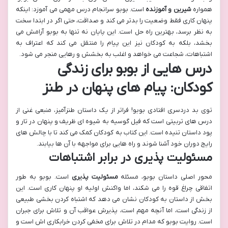
همواره
شیرین و آموزنده
است. بوبو سرانجام درس مهمی می آموزد: اینکه
پنهان کاری فقط وضعیت را بدتر می کند و صداقت، حتی اگر در ابتدا سخت
به نظر برسد، بهترین راه حل است. این پایان نه تنها به بوبو آرامش می
بخشد، بلکه به کودکان نیز این پیام را منتقل می کند که اعتراف به
اشتباهات، شجاعت می خواهد و اغلب به بخشش و رهایی منجر می شود.
درس هایی از بوبو برای زندگی
کودکان: پیام های پنهان در طنز
توی بد دردسری افتادی بوبو! فراتر از یک داستان طنزآمیز، منبعی غنی از
درس های تربیتی است که فیل گوسیه به شیوه ای ظریف و پنهان در تار و
پود داستان تنیده است. این کتاب به کودکان کمک می کند تا با چالش های
رایج دوران خود آشنا شوند و راه هایی برای مواجهه با آن ها بیابند.
مسئولیت پذیری در برابر اشتباهات
محور اصلی داستان بوبو، مسئله
مسئولیت پذیری
است. بوبو به طور
اتفاقی چراغ قوه را می شکند، اما واکنش اولیه او پنهان کاری است. این
بخش از داستان به کودکان نشان می دهد که اشتباه کردن بخشی طبیعی
از زندگی است، اما آنچه مهم است، پذیرش عواقب آن و تلاش برای جبران
است. روایت بوبو که مدام در تلاش برای مخفی کردن خرابکاری اش است و