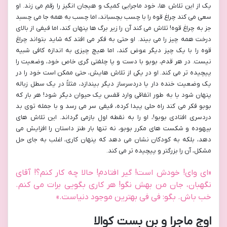
یک از این تلاش ها، خود ماجرایی کمیک و هیجان انگیز را رقم می زند. او
سعی می کند چراغ قوه را با چسب بچسباند، اما چسب به همه جا می چسبد
جز به چراغ قوه! تلاش می کند آن را زیر برگ ها پنهان کند، اما فیفی از بالای
درخت همه چیز را می بیند. او حتی به فکر می افتد که شاید بتواند چراغ
قوه را با یک چیز دیگر عوض کند، اما هیچ چیزی به اندازه کافی شبیه
نیست. در هر قدم، بوبو با دست و پا چلفتی گری خاص خود، وضعیت را
پیچیده تر می کند. او در یکی از تلاش هایش، حتی ممکن است خود را در
یک وضعیت خنده دار یا دردسرساز دیگر بیندازد، مثلاً در یک سطل زباله
پنهان شود یا به طور اتفاقی وارد قفس یک حیوان دیگر شود! هر بار که
بوبو فکر می کند راه حلی پیدا کرده، فیفی سر می رسد و با جمله توی بد
دردسری افتادی بوبو!، او را به نقطه اول بازمی گرداند. این تلاش های
بیهوده و شکست های مکرر بوبو، نه تنها بار طنز داستان را افزایش می
دهد، بلکه به کودکان نشان می دهد که پنهان کاری، اغلب به جای حل
مشکل، آن را بزرگتر و پیچیده تر می کند.
«ای وای! خودش است! گیر افتادم! حالا چه کار کنم؟! آقای
نگهبان، جان من بهش نگو! هر کاری بگویی برات می کنم.
خب باش. بگو: فی فی بهترین موجود دنیاست.»
اوج ماجرا و بن بست کوالا