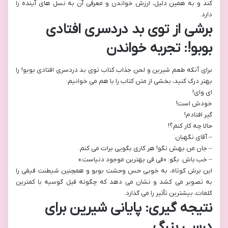
کند و به همین دلیل، ارزش خواندن و معرفی آن به نسل های آینده را
دارد.
برشی از توی بد دردسری افتادی
بوبو!: تجربه خواندن
برای آنکه طعم شیرین و لحن جذاب کتاب توی بد دردسری افتادی بوبو! را
بهتر درک کنید، بخشی از متن کتاب را با هم می خوانیم:
ای وای!
خودش است!
گیر افتادم!
حالا چه کار کنم؟!
– آقای نگهبان
– جان من بهش نگو! هر کاری بگویی برات می کنم.
– خب باش. بگو: «فی فی بهترین موجود دنیاست.»
این برش کوتاه، به خوبی حس وحشت بوبو و همچنین شیطنت فیفی را
به تصویر می کشد و نشان می دهد که چگونه فیل گوسیه با کمترین
کلمات، بیشترین تأثیر را می گذارد.
نتیجه گیری: پایانی شیرین برای
درسی بزرگ