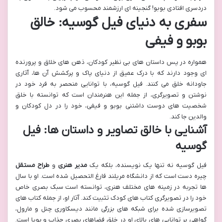
دردسری افتادی بوبو! گنجینه ای ارزشمند محسوب می شود.
سفری به دنیای فیل گوسیه: خالق
بوبو و فیفی
همواره در پس داستان های بی نظیر کودکان، ذهن های خلاق و پرورنده
ای وجود دارند که با درک عمیق از دنیای پاک و پرکشش آن ها، آثاری
جاودانه خلق می کنند. فیل گوسیه، با توانایی منحصر به فرد خود در
نوشتن و تصویرگری، از جمله این هنرمندان است که توانسته با خلق
شخصیت های دوست داشتنی بوبو و فیفی، خود را در دل کودکان و
والدین جا کند.
آشنایی با خالق تصاویر و داستان ها: فیل
گوسیه
فیل گوسیه نه تنها یک نویسنده، بلکه یک
مدیر هنری
و
طراح مستقل
چیره دست است که از دانشگاه مریلند فارغ التحصیل شده است. او با سال
ها تجربه در زمینه های مختلف هنری، توانسته است سبک بصری خاص
خود را در تصویرگری کتاب های کودک تثبیت کند. آثار او، از جمله کتاب های
تصویرسازی شده برای شبکه های بزرگی مانند دیسکاوری چنل و مارول،
گواهی بر توانایی های بالای او در خلق فضاهای بصری جذاب و پویا است.