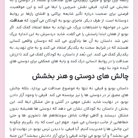
رابطه بین بوبو و فیفی، پیچیدگی های صداقت و اعتماد در دوستی را به
نمایش می گذارد. فیفی نقش خبرچین را ایفا می کند و این موقعیت،
فرصتی برای صحبت درباره تأثیر شایعه پراکنی و افشای رازها بر روابط
دوستانه است. از طرف دیگر، ماجرای بوبو به کودکان می آموزد که
صداقت
،
حتی در مواجهه با اشتباهات بزرگ، می تواند به حفظ اعتماد کمک کند. اگر
بوبو از همان ابتدا راستش را می گفت، شاید دردسرش به این اندازه بزرگ
نمی شد. داستان به آن ها یادآوری می کند که دوستان واقعی کسانی
هستند که در شرایط سخت به یکدیگر اعتماد می کنند و به جای تهدید، به
یکدیگر کمک می کنند. این بُعد از داستان، به کودکان کمک می کند تا ارزش
صداقت را در روابط انسانی درک کنند و پایه های محکمی برای دوستی های
آینده خود بنا نهند.
چالش های دوستی و هنر بخشش
داستان بوبو و فیفی نه تنها به موضوع صداقت می پردازد، بلکه چالش
های عمیق تر در دوستی ها را نیز برجسته می کند. فیفی با وجود آزار دادن
بوبو، در نهایت شاید نقش مهمی در آشتی و حل مشکل ایفا کند. این
بخش از داستان به کودکان نشان می دهد که دوستی ها همیشه بدون
مشکل نیستند و گاهی اوقات شامل سوءتفاهم ها، دلخوری ها و حتی
خطاهایی از جانب دوستان می شود. مهم این است که یاد بگیریم چگونه
این چالش ها را مدیریت کنیم. آیا فیفی، با دیدن ترس بوبو، در نهایت او را
می بخشد؟ و آیا بوبو می تواند فیفی را برای آزار دادنش ببخشد؟ این جنبه