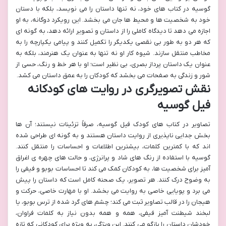
گوسیه در کتاب های خود، نه تنها داستان را می نویسد، بلکه با دستان
خود به شخصیت ها و محیط ها جان می بخشد. این رویکرد دوگانه، به او
اجازه می دهد تا دیدگاه کاملی را از داستان و تصویر ارائه دهد، به گونه ای
که هر دو به طور بی نقصی یکدیگر را تکمیل کنند و پیامی یکپارچه را به
مخاطب منتقل سازند. شیوه کار او نه تنها به عنوان یک هنرمند، بلکه به
عنوان یک داستان پرداز بصری، بی نظیر است؛ او با هر خط و رنگ، حسی از
شور و زندگی به صفحات می بخشد که کودکان را به عمق داستان می کشد.
نقش تصویرگری در روایت های کودکانه
فیل گوسیه
تصاویر در کتاب های کودک فیل گوسیه، صرفاً تزئینات نیستند؛ آن ها
بخش جدایی ناپذیری از روایت داستان هستند و به گونه ای طراحی شده
اند که با کمترین کلمات، بیشترین اطلاعات و احساسات را منتقل کنند.
گوسیه با استفاده از رنگ های شاد و پرانرژی، و حالت های چهره ی اغراق
آمیز برای شخصیت ها، به کودکان کمک می کند تا احساسات بوبو و فیفی را
به وضوح درک کنند. هر تصویر، یک صحنه کامل است که داستان را پیش
می برد و پویایی خاصی به روایت می بخشد. او با مهارت خاصی، حرکت و
هیجان را در قالب تصاویر ثبت می کند؛ چشم های گرد شده از ترس بوبو، یا
لبخند شیطنت آمیز فیفی، همه و همه بدون نیاز به کلمات فراوان،
خودشان داستان را بازگو می کنند. این ویژگی، به ویژه برای کودکانی که تازه