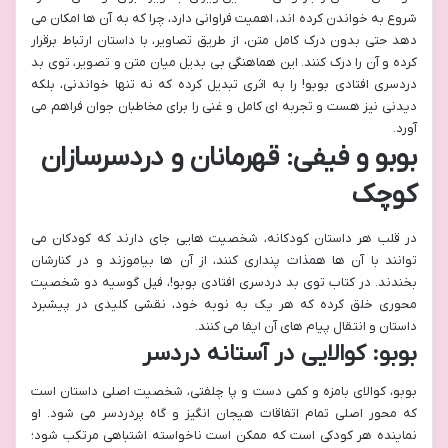
شروع به خواندن کرده اند، اهمیت فراوانی دارد، چرا که به آن ها امکان می
دهد حتی بدون درک کامل متن، از طریق تصاویر، با داستان ارتباط برقرار
کرده و آن را درک کنند. این هماهنگی بی بدیل میان متن و تصویر، توی بد
دردسری افتادی بوبو! را به اثری تبدیل کرده که نه تنها خواندنی، بلکه
دیدنی نیز هست و تجربه ای کامل و غنی را برای مخاطبان جوان فراهم می
آورد.
بوبو و فیفی: قهرمانان و دردسرسازان
کوچک
در قلب هر داستان کودکانه، شخصیت هایی جای دارند که کودکان می
توانند با آن ها همذات پنداری کنند، از آن ها بیاموزند و در کنارشان
بخندند. در کتاب توی بد دردسری افتادی بوبو!، فیل گوسیه دو شخصیت
محوری خلق کرده که هر یک به نوبه خود، نقشی کلیدی در پیشبرد
داستان و انتقال پیام های آن ایفا می کنند.
بوبو: کوالایی در آستانه دردسر
بوبو، کوالای بامزه و کمی دست و پا چلفتی، شخصیت اصلی داستان است
که محور اصلی تمام اتفاقات هیجان انگیز و گاه پردردسر می شود. او
نماینده هر کودکی است که ممکن است ناخواسته اشتباهی مرتکب شود؛