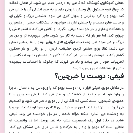
همان کنجکاوی کودکانه که گاهی به دردسر ختم می شود. از همان لحظه
که چراغ قوه مسئول باغ وحش را برمی دارد و به طور اتفاقی آن را خراب می
کند، بوبو وارد گرداب ترس و پنهان کاری می شود. چشمان بزرگ و نگران او،
و حالت های دست و پا چلفتی اش در مواجهه با مشکلات، حسی از دلسوزی
و همذات پنداری را در خواننده برمی انگیزد. او تلاش می کند تا اشتباهش را
جبران کند، اما هر بار که دست به کار می شود، ماجرا پیچیده تر و دردسر
بزرگ تر می شود. این وضعیت،
درگیری های درونی
بوبو را به زیبایی نشان
می دهد؛ تقلا برای مخفی کردن حقیقت، ترس از لو رفتن، و بار سنگین
گناهی که بر دوشش احساس می کند. کودکان در داستان بوبو، انعکاسی از
تجربیات خود را می بینند و یاد می گیرند که چگونه با احساسات پیچیده
ناشی از اشتباهاتشان روبرو شوند.
فیفی: دوست یا خبرچین؟
در مقابل بوبو، فیفی قرار دارد؛ دوست بوبو که با ورودش به داستان، ماجرا
را وارد مرحله ای جدید از کشمکش و طنز می کند. فیفی خبرچین و تا
حدودی شیطون است، کسی که اتفاقی از راز بوبو باخبر می شود و تصمیم
می گیرد او را تهدید کند. لحن توی دردسری افتادی بوبو! او، نه تنها بوبو را
به وحشت می اندازد، بلکه جرقه خنده را در دل خواننده می زند. فیفی
شاید در نگاه اول یک شخصیت منفی به نظر برسد، اما در واقعیت، او
عاملی است که بوبو را وادار به حرکت و تلاش برای حل مشکل می کند.