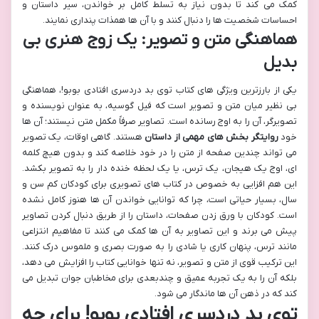
کمک می کند تا بدون نیاز به تسلط کامل بر خواندن، سیر داستان و
احساسات شخصیت ها را دنبال کنند و با آن ها همذات پنداری نمایند.
هماهنگی متن و تصویر: یک زوج هنری بی
بدیل
یکی از بارزترین ویژگی های کتاب توی بد دردسری افتادی بوبو!، هماهنگی
بی نظیر میان متن و تصویر است که فیل گوسیه، به عنوان نویسنده و
تصویرگر، آن را به اوج رسانده است. تصاویر صرفاً مکمل متن نیستند؛ آن ها
خود
روایتگر بخش های مهمی از داستان
هستند. گاهی اوقات، یک تصویر
می تواند چندین صفحه از متن را در خود خلاصه کند و بدون هیچ کلمه
ای، اوج یک هیجان، یک ترس، یا یک لحظه خنده دار را به تصویر بکشد.
این هم افزایی به خصوص در کتاب های تصویری برای کودکان کم سن و
سال، بسیار حیاتی است، چرا که توانایی خواندن آن ها هنوز کامل نشده
است. کودکان با ورق زدن صفحات، داستان را از طریق دنبال کردن تصاویر
پیش می برند و این تصاویر به آن ها کمک می کنند تا مفاهیم انتزاعی
مانند ترس، پنهان کاری یا شادی را به صورت بصری و ملموس درک کنند.
این ترکیب قوی از متن و تصویر، نه تنها خوانایی کتاب را افزایش می دهد،
بلکه آن را به یک تجربه عمیق و چندبعدی برای مخاطبان جوان تبدیل می
کند که در ذهن آن ها ماندگار می شود.
توی بد دردسری افتادی بوبو! برای چه