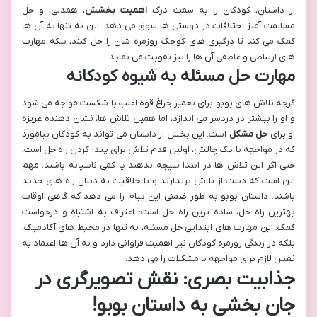
از داستان، کودکان را به سمت درک
اهمیت بخشش
، همدلی، و حل
مسالمت آمیز اختلافات در دوستی ها سوق می دهد. این نه تنها به آن ها
کمک می کند تا درگیری های کوچک روزمره شان را حل کنند، بلکه مهارت
های ارتباطی و عاطفی آن ها را نیز تقویت می نماید.
مهارت حل مسئله به شیوه کودکانه
گرچه تلاش های بوبو برای تعمیر چراغ قوه اغلب با شکست مواجه می شود
و او را بیشتر در دردسر می اندازد، اما همین تلاش ها، نشان دهنده غریزه
او برای
حل مشکل
است. این بخش از داستان می تواند به کودکان بیاموزد
که در مواجهه با یک چالش، اولین قدم تلاش برای پیدا کردن راه حل است،
حتی اگر این تلاش ها در ابتدا نتیجه ندهند یا کمی ناشیانه باشند. مهم
این است که دست از تلاش برندارند و با خلاقیت به دنبال راه های جدید
باشند. داستان بوبو به طور ضمنی این پیام را می دهد که گاهی اوقات
بهترین راه حل، ساده ترین راه حل است: اعتراف به اشتباه و درخواست
کمک. این مهارت های ابتدایی حل مسئله، نه تنها در محیط های آکادمیک،
بلکه در زندگی روزمره کودکان نیز اهمیت فراوانی دارد و به آن ها اعتماد به
نفس لازم برای مواجهه با مشکلات را می دهد.
جذابیت بصری: نقش تصویرگری در
جان بخشی به داستان بوبو!