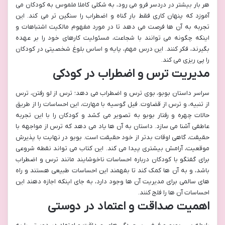
هر بار بیشتر در دردسر فرو می رود، به شکلی کاملا ملموس به کودکان می
آموزد که پنهان کاری فقط بار گناه و اضطراب را سنگین تر می کند. این
تجربه به آن ها فرصت می دهد تا در مورد مفهوم مالکیت اشتباهات و
اینکه چگونه می توانند با شجاعت، مسئولیت کارهای خود را بر عهده
بگیرند، فکر کنند. این درس مهم، پایه و اساس بلوغ شخصیتی در کودکان
را پی ریزی می کند.
مدیریت ترس و اضطراب در کودکی
سراسر داستان بوبو، بوی ترس و اضطراب می دهد؛ ترس از لو رفتن، ترس
از تنبیه، و ترس از قضاوت. فیل گوسیه با مهارت، این احساسات را از طریق
حالات چهره و رفتار بوبو به تصویر می کشد و کودکان را با این تجربه
عاطفی آشنا می سازد. داستان به آن ها یاد می دهد که ترس از مواجهه با
حقیقت، گاهی اوقات بدتر از خود حقیقت است. بوبو در نهایت با پذیرش
موقعیت، آرامش بیشتری پیدا می کند. این کتاب می تواند نقطه شروعی
برای گفتگو با کودکان درباره احساسات ناخوشایند مانند ترس و اضطراب
باشد، و به آن ها کمک کند تا بفهمند این احساسات طبیعی هستند و راه
های سالمی برای مدیریت آن ها وجود دارد، به جای اینکه اجازه دهند این
احساسات آن ها را فلج کنند.
اهمیت صداقت و اعتماد در دوستی