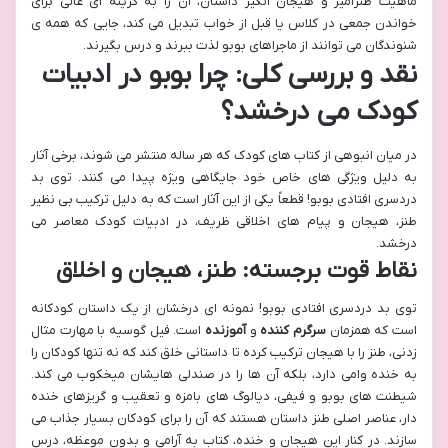
ماهیت طنزآمیز و هیجان انگیز داستان، آن را به گزینه ای عالی برای
خواندن جمعی در کلاس یا قبل از خواب تبدیل می کند، جایی که همه ی
شنوندگان می توانند از ماجراهای بوبو لذت ببرند و درس بگیرند.
نقد و بررسی کلی: چرا بوبو در ادبیات
کودک می درخشد؟
در میان انبوهی از کتاب های کودک که هر ساله منتشر می شوند، برخی آثار
به دلیل ویژگی های خاص خود جایگاهی ویژه پیدا می کنند. توی بد
دردسری افتادی بوبو! قطعاً یکی از این آثار است که به دلیل ترکیب بی نظیر
طنز، هیجان و پیام های اخلاقی ظریف، در ادبیات کودک معاصر می
درخشد.
نقاط قوت برجسته: طنز، هیجان و اخلاق
توی بد دردسری افتادی بوبو! نمونه ای درخشان از یک داستان کودکانه
است که همزمان
سرگرم کننده
و
آموزنده
است. فیل گوسیه با مهارت مثال
زدنی، طنز را با هیجان ترکیب کرده تا داستانی خلق کند که نه تنها کودکان را
به خنده وامی دارد، بلکه آن ها را در صندلی هایشان میخکوب می کند.
شیطنت های بوبو و فیفی، دیالوگ های بامزه و تعقیب و گریزهای خنده
دار، عناصر اصلی طنز داستان هستند که آن را برای کودکان بسیار جذاب می
سازند. در کنار این هیجان و خنده، کتاب به آرامی و بدون موعظه، درس