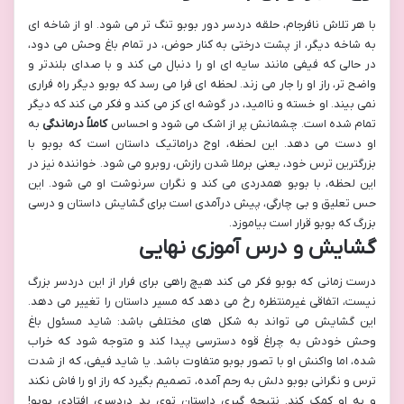
با هر تلاش نافرجام، حلقه دردسر دور بوبو تنگ تر می شود. او از شاخه ای
به شاخه دیگر، از پشت درختی به کنار حوض، در تمام باغ وحش می دود،
در حالی که فیفی مانند سایه ای او را دنبال می کند و با صدای بلندتر و
واضح تر، راز او را جار می زند. لحظه ای فرا می رسد که بوبو دیگر راه فراری
نمی بیند. او خسته و ناامید، در گوشه ای کز می کند و فکر می کند که دیگر
تمام شده است. چشمانش پر از اشک می شود و احساس
کاملاً درماندگی
به
او دست می دهد. این لحظه، اوج دراماتیک داستان است که بوبو با
بزرگترین ترس خود، یعنی برملا شدن رازش، روبرو می شود. خواننده نیز در
این لحظه، با بوبو همدردی می کند و نگران سرنوشت او می شود. این
حس تعلیق و بی چارگی، پیش درآمدی است برای گشایش داستان و درسی
بزرگ که بوبو قرار است بیاموزد.
گشایش و درس آموزی نهایی
درست زمانی که بوبو فکر می کند هیچ راهی برای فرار از این دردسر بزرگ
نیست، اتفاقی غیرمنتظره رخ می دهد که مسیر داستان را تغییر می دهد.
این گشایش می تواند به شکل های مختلفی باشد: شاید مسئول باغ
وحش خودش به چراغ قوه دسترسی پیدا کند و متوجه شود که خراب
شده، اما واکنش او با تصور بوبو متفاوت باشد. یا شاید فیفی، که از شدت
ترس و نگرانی بوبو دلش به رحم آمده، تصمیم بگیرد که راز او را فاش نکند
و به او کمک کند. نتیجه گیری داستان توی بد دردسری افتادی بوبو!