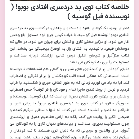
خلاصه کتاب توی بد دردسری افتادی بوبو! (
نویسنده فیل گوسیه )
ماجرای بوبو، یک کوالای بامزه و دست و پا چلفتی، در کتاب توی بد دردسری
افتادی بوبو! نوشته فیل گوسیه، با خراب کردن چراغ قوه مسئول باغ وحش
آغاز می شود. او درگیر مخفی کاری و تلاش برای جبران می شود، در حالی که
دوستش فیفی، با تهدید به افشای راز، به اوضاع پیچیدگی می بخشد. این
کتاب طنزآمیز و هیجان انگیز، درس هایی ارزشمند درباره صداقت و
مسئولیت پذیری به کودکان می دهد.
دنیای کودکان پر از کنجکاوی های شیرین و گاهی هم اشتباهات ناخواسته
است؛ اشتباهاتی که ممکن است قلب کوچکشان را پر از نگرانی و اضطراب
کند. آیا به یاد می آورید زمانی که به طور اتفاقی چیزی را شکستید یا خراب
کردید و ترس از برملا شدن ماجرا تمام وجودتان را فرا گرفت؟ حس اضطراب
و تلاش برای پنهان کاری، همان تجربه ای است که فیل گوسیه، نویسنده و
تصویرگر خلاق، در کتاب توی بد دردسری افتادی بوبو! با بیانی شیوا و
طنزآمیز به تصویر کشیده است. این کتاب نه تنها داستانی سرگرم کننده و
هیجان انگیز را روایت می کند، بلکه به آرامی مفاهیم عمیق و ارزشمندی
چون مسئولیت پذیری، صداقت و پیامدهای پنهان کاری را به کودکان می
آموزد. برای والدین و مربیانی که به دنبال اثری هستند تا هم کودکان را
سرگرم کند و هم نقطه ی آغازی برای گفتگوهای مهم تربیتی باشد، توی بد