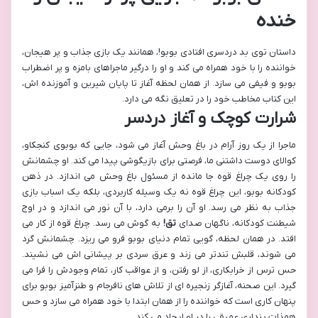
خنده
داستان توی بد دردسری افتادی بوبو!، همانند یک بازی جذاب و پر هیجان،
خواننده را با خود همراه می کند و او را درگیر ماجراهای بامزه و پر اضطراب
بوبو و فیفی می سازد. از همان لحظه آغاز تا پایان شیرین و آموزنده اش،
این کتاب مخاطب خود را در تعلیق نگه می دارد.
شرارت کوچک و آغاز دردسر
ماجرا از یک روز آرام در باغ وحش آغاز می شود، جایی که بوبوی کنجکاو،
کوالای دوست داشتنی ما، فرصتی برای بازیگوشی پیدا می کند. او چشمانش
را روی یک چراغ قوه جا مانده از مسئول باغ وحش می اندازد. در ذهن
کودکانه بوبو، این چراغ قوه نه یک وسیله کاربردی، بلکه یک اسباب بازی
جذاب به نظر می رسد. او آن را برمی دارد، با آن نور می اندازد و در اوج
شیطنت کودکانه، ناگهان صدای
تق!
به گوش می رسد. چراغ قوه از کار می
افتد. در همان لحظه، گویی تمام دنیای بوبو فرو می ریزد. چشمانش گرد
می شوند، قلبش تندتر می زند و عرق سردی بر پیشانی اش می نشیند.
حس ترس از خرابکاری، از لو رفتن، و از عواقب کار، تمام وجودش را فرا می
گیرد. این صحنه، آغازگر زنجیره ای از تلاش های نافرجام و طنزآمیز بوبو برای
پنهان کاری است که خواننده را از همان ابتدا با خود همراه می سازد و حس
همذات پنداری عمیقی را در او ایجاد می کند.