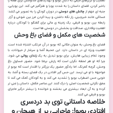
تعقیب و گریزهای فیفی به دنبال بوبو و تهدیدهای مداومش برای همه را
باخبر کردن، فضای داستان را به شدت پویا و طنزآمیز می کند. این پویایی،
جنبه ای مهم از
چالش های دوستی
در دوران کودکی را به تصویر می کشد؛
مسائلی مانند خبرچینی، راز نگه داشتن، و پیدا کردن مرز بین شوخی و آزار.
رابطه بین بوبو و فیفی، یک زمینه ی عالی برای گفتگو با کودکان درباره
اهمیت وفاداری، صداقت و بخشش در دوستی ها است.
شخصیت های مکمل و فضای باغ وحش
فضای باغ وحش به عنوان مکانی که بوبو در آن مرتکب اشتباه شده است،
اهمیت ویژه ای در داستان دارد. این محیط آشنا و سرشار از حیوانات، با
وجود تمام زیبایی هایش، برای بوبو تبدیل به یک
زندان روانی
می شود،
چرا که او هر لحظه نگران است که رازش برملا شود. حضور مسئول باغ
وحش، گرچه کمرنگ، اما یادآور حضور یک بزرگتر یا اقتدار است که بوبو از
مواجهه با او می ترسد. این حس گیر افتادن در یک فضای بسته و آشنا، به
خوبی حس اضطراب بوبو را تشدید می کند و به کودکان کمک می کند تا
عمق نگرانی شخصیت اصلی را درک کنند. این عناصر مکمل، داستان را غنی تر
کرده و به آن ابعاد بیشتری می بخشند و خواننده را بیشتر درگیر ماجرای
بوبو و فیفی می کنند.
خلاصه داستانی توی بد دردسری
افتادی بوبو!: ماجرایی پر از هیجان و