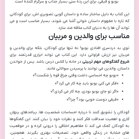
بوبو و فیفی، برای این رده سنی بسیار جذاب و سرگرم کننده است.
این کتاب به دلیل ساختار ساده و داستان گویی تصویری اش، برای کودکانی
که تازه با مفهوم داستان خوانی آشنا می شوند، بسیار مناسب است و می
تواند آن ها را به دنیای کتاب علاقه مند سازد.
مناسب برای والدین و مربیان
توی بد دردسری افتادی بوبو! نه تنها برای کودکان، بلکه برای والدین و
مربیان نیز ارزش فراوانی دارد. این کتاب می تواند ابزاری قدرتمند برای
شروع گفتگوهای مهم تربیتی
در خانه یا کلاس درس باشد. پس از خواندن
داستان، والدین می توانند با پرسیدن سوالاتی مانند:
«بوبو چه احساسی داشت وقتی چراغ قوه را شکست؟»
«فکر می کنی بوبو باید چه کار می کرد؟»
«اگر تو جای بوبو بودی، چه کار می کردی؟»
«فیفی دوست خوبی بود؟ چرا؟»
کودکان را تشویق کنند تا درباره احساسات شخصیت ها، پیامدهای پنهان
کاری و اهمیت صداقت فکر کنند و نظرات خود را بیان کنند. این گفتگوها
به کودکان کمک می کند تا مفاهیم اخلاقی را درونی کرده و در موقعیت
های مشابه در زندگی واقعی خود، تصمیمات بهتری بگیرند. همچنین،