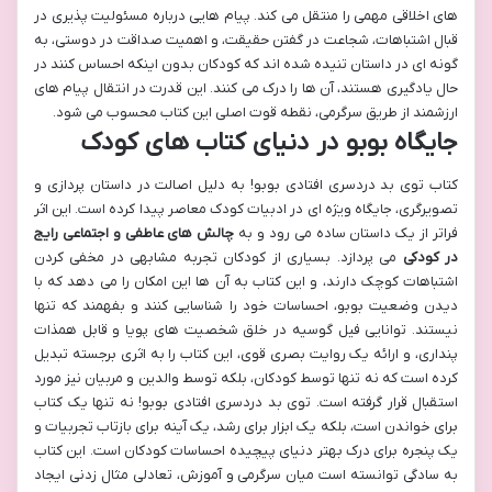
های اخلاقی مهمی را منتقل می کند. پیام هایی درباره مسئولیت پذیری در
قبال اشتباهات، شجاعت در گفتن حقیقت، و اهمیت صداقت در دوستی، به
گونه ای در داستان تنیده شده اند که کودکان بدون اینکه احساس کنند در
حال یادگیری هستند، آن ها را درک می کنند. این قدرت در انتقال پیام های
ارزشمند از طریق سرگرمی، نقطه قوت اصلی این کتاب محسوب می شود.
جایگاه بوبو در دنیای کتاب های کودک
کتاب توی بد دردسری افتادی بوبو! به دلیل اصالت در داستان پردازی و
تصویرگری، جایگاه ویژه ای در ادبیات کودک معاصر پیدا کرده است. این اثر
فراتر از یک داستان ساده می رود و به
چالش های عاطفی و اجتماعی رایج
در کودکی
می پردازد. بسیاری از کودکان تجربه مشابهی در مخفی کردن
اشتباهات کوچک دارند، و این کتاب به آن ها این امکان را می دهد که با
دیدن وضعیت بوبو، احساسات خود را شناسایی کنند و بفهمند که تنها
نیستند. توانایی فیل گوسیه در خلق شخصیت های پویا و قابل همذات
پنداری، و ارائه یک روایت بصری قوی، این کتاب را به اثری برجسته تبدیل
کرده است که نه تنها توسط کودکان، بلکه توسط والدین و مربیان نیز مورد
استقبال قرار گرفته است. توی بد دردسری افتادی بوبو! نه تنها یک کتاب
برای خواندن است، بلکه یک ابزار برای رشد، یک آینه برای بازتاب تجربیات و
یک پنجره برای درک بهتر دنیای پیچیده احساسات کودکان است. این کتاب
به سادگی توانسته است میان سرگرمی و آموزش، تعادلی مثال زدنی ایجاد