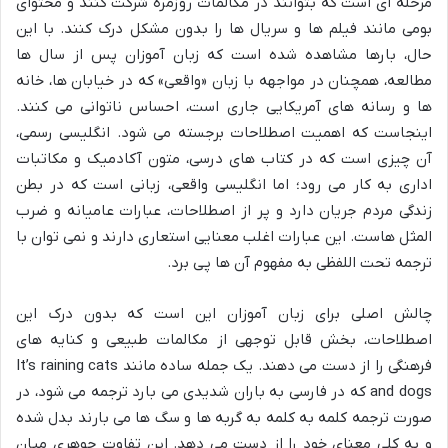
مرحله ای است که بتوانند در مکالمات روزمره شرکت کنند و محتوای
بومی مانند فیلم ها و سریال ها را بدون مشکل درک کنند. با این
حال، بارها مشاهده شده است که زبان آموزان پس از سال ها
مطالعه، همچنان در مواجهه با زبان «واقعی» که در خیابان ها، خانه
ها و رسانه های آمریکایی جاری است، احساس ناتوانی می کنند.
اینجاست که اهمیت اصطلاحات برجسته می شود. انگلیسی رسمی،
آن چیزی است که در کتاب های درسی، متون آکادمیک و مکاتبات
اداری به کار می رود؛ اما انگلیسی واقعی، زبانی است که در بطن
زندگی مردم جریان دارد و پر از اصطلاحات، عبارات عامیانه و ضرب
المثل هاست. این عبارات اغلب معنایی استعاری دارند و نمی توان با
ترجمه تحت اللفظی به مفهوم آن ها پی برد.
چالش اصلی برای زبان آموزان این است که بدون درک این
اصطلاحات، بخش قابل توجهی از مکالمات طبیعی و کنایه های
فرهنگی را از دست می دهند. یک جمله ساده مانند It’s raining cats
and dogs که در فارسی به باران شدیدی می بارد ترجمه می شود، در
صورت ترجمه کلمه به کلمه به گربه ها و سگ ها می بارند بدل شده
و به کلی معنای خود را از دست می دهد. این تفاوت جوهری میان