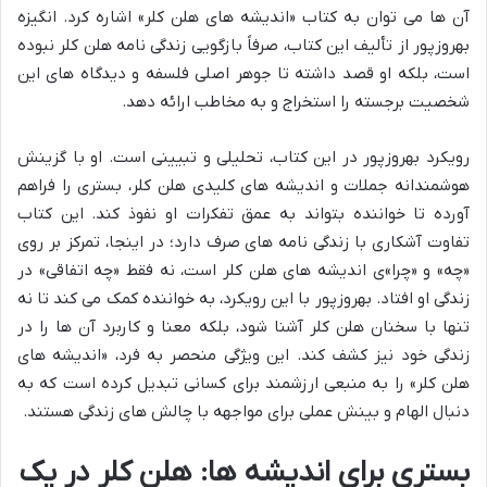
آن ها می توان به کتاب «اندیشه های هلن کلر» اشاره کرد. انگیزه
بهروزپور از تألیف این کتاب، صرفاً بازگویی زندگی نامه هلن کلر نبوده
است، بلکه او قصد داشته تا جوهر اصلی فلسفه و دیدگاه های این
شخصیت برجسته را استخراج و به مخاطب ارائه دهد.
رویکرد بهروزپور در این کتاب، تحلیلی و تبیینی است. او با گزینش
هوشمندانه جملات و اندیشه های کلیدی هلن کلر، بستری را فراهم
آورده تا خواننده بتواند به عمق تفکرات او نفوذ کند. این کتاب
تفاوت آشکاری با زندگی نامه های صرف دارد؛ در اینجا، تمرکز بر روی
«چه» و «چرا»ی اندیشه های هلن کلر است، نه فقط «چه اتفاقی» در
زندگی او افتاد. بهروزپور با این رویکرد، به خواننده کمک می کند تا نه
تنها با سخنان هلن کلر آشنا شود، بلکه معنا و کاربرد آن ها را در
زندگی خود نیز کشف کند. این ویژگی منحصر به فرد، «اندیشه های
هلن کلر» را به منبعی ارزشمند برای کسانی تبدیل کرده است که به
دنبال الهام و بینش عملی برای مواجهه با چالش های زندگی هستند.
بستری برای اندیشه ها: هلن کلر در یک