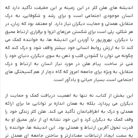
اندیشه های هلن کلر در این زمینه بر این حقیقت تأکید دارد که
انسان موجودی اجتماعی است و برای رشد و شکوفایی، به درک
متقابل، همدلی و حمایت دیگران نیاز دارد. او معتقد بود که زبان، در
هر شکلی، پلی است برای شکستن مرزهای انزوا و برقراری ارتباط عمیق
با دیگران. بهروزپور با آوردن این اندیشه ها، به خواننده کمک می
کند تا به ارزش روابط انسانی خود بیشتر واقف شود و درک کند که
چگونه می توان با گشودن قلب و ذهن به سوی دیگران، دنیای خود را
غنی تر ساخت. پیام هلن در مورد نیاز انسان به ارتباط و درک
متقابل، به ویژه برای جامعه امروز که گاه دچار از هم گسیختگی های
اجتماعی است، بسیار حیاتی و یادآور است.
این بخش از کتاب، نه تنها به اهمیت دریافت کمک و حمایت از
دیگران می پردازد، بلکه به همان اندازه بر توانایی ما برای ارائه
همدلی و درک به اطرافیانمان تأکید می کند. هلن کلر زندگی خود را
وقف کمک به دیگران کرد و این خود نشانه ای از باور عمیق او به
قدرت تحول آفرین ارتباط و همدلی بود. این اندیشه ها، خواننده را
به سمت ایجاد ارتباطات معنادارتر و ساختن جامعه ای همدل تر