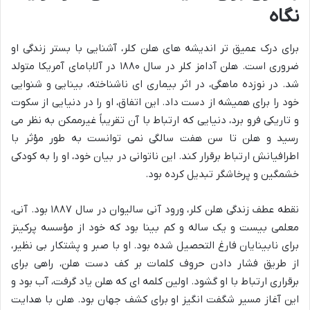
نگاه
برای درک عمیق تر اندیشه های هلن کلر، آشنایی با بستر زندگی او
ضروری است. هلن آدامز کلر در سال ۱۸۸۰ در آلابامای آمریکا متولد
شد. در نوزده ماهگی، در اثر بیماری ای ناشناخته، بینایی و شنوایی
خود را برای همیشه از دست داد. این اتفاق، او را در دنیایی از سکوت
و تاریکی فرو برد، دنیایی که ارتباط با آن تقریباً غیرممکن به نظر می
رسید و هلن تا سن هفت سالگی نمی توانست به طور مؤثر با
اطرافیانش ارتباط برقرار کند. این ناتوانی در بیان خود، او را به کودکی
خشمگین و پرخاشگر تبدیل کرده بود.
نقطه عطف زندگی هلن کلر، ورود آنی سالیوان در سال ۱۸۸۷ بود. آنی،
معلمی بیست و یک ساله و کم بینا بود که خود از مؤسسه پرکینز
برای نابینایان فارغ التحصیل شده بود. او با صبر و پشتکار بی نظیر،
از طریق فشار دادن حروف کلمات بر کف دست هلن، راهی برای
برقراری ارتباط با او گشود. اولین کلمه ای که هلن یاد گرفت، آب بود و
این آغاز مسیر شگفت انگیز او برای کشف جهان بود. هلن با هدایت