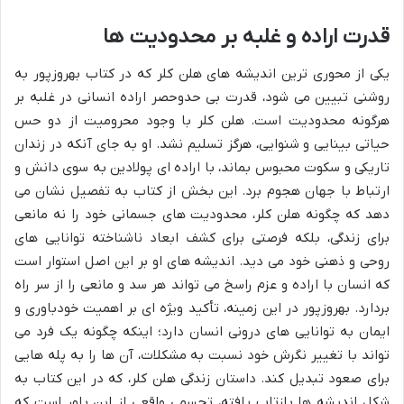
قدرت اراده و غلبه بر محدودیت ها
یکی از محوری ترین اندیشه های هلن کلر که در کتاب بهروزپور به
روشنی تبیین می شود، قدرت بی حدوحصر اراده انسانی در غلبه بر
هرگونه محدودیت است. هلن کلر با وجود محرومیت از دو حس
حیاتی بینایی و شنوایی، هرگز تسلیم نشد. او به جای آنکه در زندان
تاریکی و سکوت محبوس بماند، با اراده ای پولادین به سوی دانش و
ارتباط با جهان هجوم برد. این بخش از کتاب به تفصیل نشان می
دهد که چگونه هلن کلر، محدودیت های جسمانی خود را نه مانعی
برای زندگی، بلکه فرصتی برای کشف ابعاد ناشناخته توانایی های
روحی و ذهنی خود می دید. اندیشه های او بر این اصل استوار است
که انسان با اراده و عزم راسخ می تواند هر سد و مانعی را از سر راه
بردارد. بهروزپور در این زمینه، تأکید ویژه ای بر اهمیت خودباوری و
ایمان به توانایی های درونی انسان دارد؛ اینکه چگونه یک فرد می
تواند با تغییر نگرش خود نسبت به مشکلات، آن ها را به پله هایی
برای صعود تبدیل کند. داستان زندگی هلن کلر، که در این کتاب به
شکل اندیشه ها بازتاب یافته، تجسمی واقعی از این باور است که