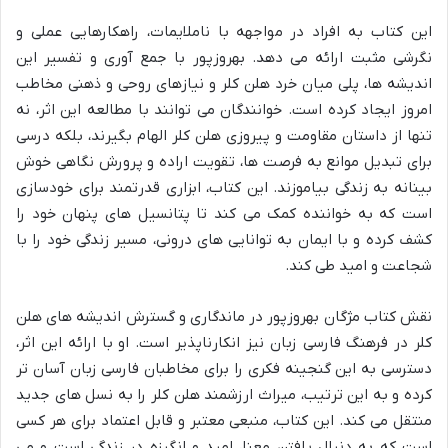
این کتاب به افراد در مواجهه با ناملایمات، راهکارهایی عملی و
نگرشی مثبت ارائه می دهد. بهروزپور با جمع آوری و تفسیر این
اندیشه ها، پلی میان خرد هلن کلر و نیازهای روحی و ذهنی مخاطب
امروز ایجاد کرده است. خوانندگان می توانند با مطالعه این اثر، نه
تنها از داستان مقاومت و پیروزی هلن کلر الهام بگیرند، بلکه درسی
برای تبدیل موانع به فرصت ها، تقویت اراده و پرورش نگاهی خوش
بینانه به زندگی بیاموزند. این کتاب، ابزاری قدرتمند برای خودسازی
است که به خواننده کمک می کند تا پتانسیل های پنهان خود را
کشف کرده و با ایمان به توانایی های درونی، مسیر زندگی خود را با
شجاعت و امید طی کند.
نقش کتاب مژگان بهروزپور در ماندگاری و گسترش اندیشه های هلن
کلر در فرهنگ فارسی زبان نیز انکارناپذیر است. او با ارائه این اثر،
دسترسی به این گنجینه فکری را برای مخاطبان فارسی زبان آسان تر
کرده و به این ترتیب، میراث ارزشمند هلن کلر را به نسل های جدید
منتقل می کند. این کتاب، منبعی معتبر و قابل اعتماد برای هر کسی
است که به دنبال یافتن معنا، امید و انگیزه در زندگی است و می