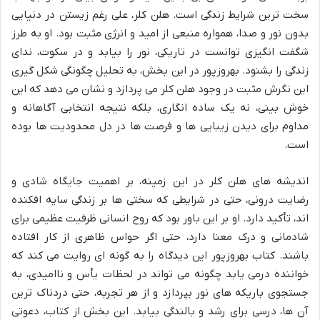
سخت ترین شرایط زندگی است. هلن کلر، علی رغم زیستن در دنیایی
بدون نور و صدا، همواره منبعی از امید و انرژی مثبت بود. او به طرز
شگفت انگیزی توانست در تاریکی، نور را بیابد و در سکوت، ندای
زندگی را بشنود. بهروزپور در این بخش، به تحلیل چگونگی شکل گیری
این نگرش مثبت در وجود هلن کلر می پردازد و نشان می دهد که این
خوش بینی، نه یک ساده انگاری، بلکه نتیجه انتخابی آگاهانه و
مداوم برای دیدن زیبایی ها و فرصت ها در دل محدودیت ها بوده
است.
اندیشه های هلن کلر در این زمینه، بر اهمیت جایگاه شادی و
رضایت درونی، حتی در شرایطی که سختی ها بر زندگی سایه افکنده
اند، تأکید دارد. او بر این باور بود که روح انسانی ظرفیت عظیمی برای
شادمانی و درک معنا دارد، حتی اگر حواس ظاهری از کار افتاده
باشند. کتاب بهروزپور این دیدگاه را به گونه ای روایت می کند که
خواننده درمی یابد چگونه می تواند در لحظات یأس و ناامیدی، به
جستجوی باریکه های نور بپردازد و از هر تجربه، حتی دردناک ترین
آن ها، درسی برای رشد و بالندگی بیابد. این بخش از کتاب، دعوتی