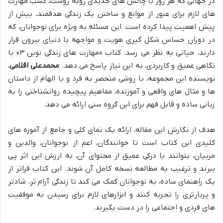
در جهانی که هر روز با چالش های جدیدی روبه روست، کسب مهارت
های لازم برای عبور از موانع و ساختن یک زندگی هدفمند، بیش از
پیش اهمیت پیدا کرده است. این مسئله به ویژه برای نوجوانان، که
در دوران حساس شکل گیری هویت و مواجهه با دنیای بیرون قرار
دارند، حیاتی به نظر می رسد. کتاب «مهارت های زندگی نوین ۳» با
نگاهی عمیق و کاربردی، به این نیاز پاسخ می دهد.
محمدعلی اقلامی
،
نویسنده این مجموعه، با روشی منحصر به فرد و با الهام از داستان
ها و مثال های واقعی و آموزنده، مفاهیم پیچیده روانشناختی را به
زبانی ساده و قابل فهم برای این گروه سنی ارائه می دهد.
هدف از نگارش این مقاله، ارائه یک نمای کلی و جامع از آموزه های
کلیدی این کتاب است تا خوانندگان، اعم از نوجوانان، والدین و
مربیان، بتوانند با درکی عمیق از محتوای آن، به ارزش این اثر پی
ببرند و ترغیب به مطالعه نسخه کامل آن شوند. این کتاب فراتر از
یک راهنمای ساده، به نوجوانان کمک می کند تا زندگی آرام تر، شادتر
و پربارتری را تجربه کنند و ابزارهای لازم برای رسیدن به موفقیت
های فردی و اجتماعی را در دست بگیرند.