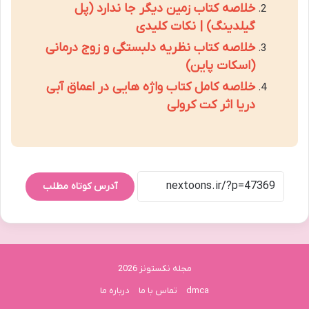
خلاصه کتاب زمین دیگر جا ندارد (پل
گیلدینگ) | نکات کلیدی
خلاصه کتاب نظریه دلبستگی و زوج درمانی
(اسکات پاین)
خلاصه کامل کتاب واژه هایی در اعماق آبی
دریا اثر کت کرولی
آدرس کوتاه مطلب
مجله نکستونز 2026
dmca
تماس با ما
درباره ما