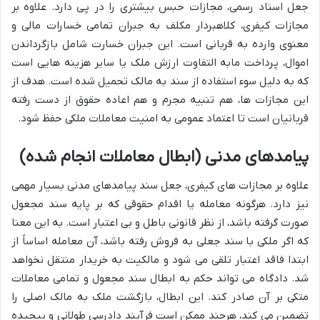
جعل اسناد رسمی، مجازات حبس بیشتری را در پی دارد. علاوه بر
مجازات کیفری، کلاهبردار مکلف به جبران تمامی خسارات مالی و
معنوی وارده به قربانی است. این جبران خسارت شامل بازگرداندن
اموال، پرداخت مابه التفاوت ارزش ملک یا سایر هزینه هایی است
که به دلیل سوء استفاده از سند به مالک تحمیل شده است. هدف از
این مجازات ها، هم تنبیه مجرم و هم اعاده حقوق از دست رفته
قربانیان است تا اعتماد عمومی به امنیت معاملات ملکی حفظ شود.
پیامدهای مدنی (ابطال معاملات انجام شده)
علاوه بر مجازات های کیفری، جعل سند پیامدهای مدنی بسیار مهمی
نیز دارد. هرگونه معامله یا اقدام حقوقی که بر پایه سند مجعول
صورت گرفته باشد، از نظر قانونی باطل و بی اعتبار است. به این معنا
که اگر ملکی با سند جعلی به فروش رفته باشد، آن معامله اساساً از
ابتدا فاقد اعتبار تلقی می شود و مالکیت به خریدار منتقل نخواهد
شد. دادگاه می تواند حکم به ابطال سند مجعول و تمامی معاملات
متکی بر آن صادر کند. این ابطال، بازگشت ملک به مالک اصلی را
تضمین می کند، هرچند ممکن است فرآیند دادرسی طولانی و پیچیده