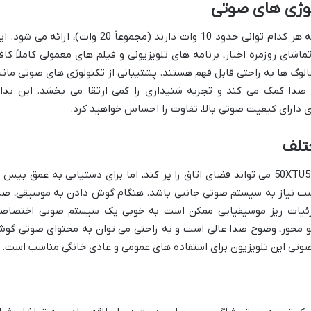
لوژی های صوتی
این تلویزیون معمولاً با دو بلندگوی داخلی که هر کدام توانی حدود 10 وات دارند (مجموعاً 20 وات)، ارائه می ش
شای روزمره اخبار، برنامه های تلویزیونی و فیلم های معمولی کاملاً کاف
وگ ها به راحتی قابل فهم هستند. پشتیبانی از تکنولوژی های صوتی مانن
بود کیفیت صدا کمک می کند و تجربه شنیداری را کمی ارتقا می بخشد. این بدا
 دارای کیفیت صوتی بالا، تفاوت را احساس خواهید کرد.
تلف
برای تماشای فیلم ها و سریال ها، صدای 50XTU535 می تواند فضای اتاق را پر کند، اما برای دستیابی به عمق بیس 
ست نیاز به سیستم صوتی جانبی باشد. هنگام گوش دادن به موسیقی، صد
جزئیات ریز موسیقیایی ممکن است به خوبی یک سیستم صوتی اختصاص
تگو محور، وضوح صدا عالی است و به راحتی می توان به محتوای صوتی گو
وتی این تلویزیون برای استفاده های عمومی و عادی خانگی مناسب است.