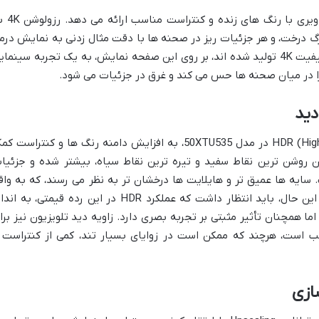
پنل LED به کار رفته در این تلویزیون، تصاویری با رن
رگ درخت، و هر جزئیات ریز در صحنه ها با دقت مثال زدنی به نمایش درم
آید. تماشای فیلم ها و سریال هایی که با کیفیت 4K تولید شده اند، بر روی این صفحه نمایش، به یک تجربه سینما
را در میان صحنه ها حس می کند و غرق در جزئیات می شود.
دید
پشتیبانی از فرمت های HDR (High Dynamic Range) در مدل 50XTU535، به افزایش دامنه رنگ ها و کنتراست 
 روشن ترین نقاط سفید و تیره ترین نقاط سیاه، بیشتر شده و جزئیا
ایه ها عمیق تر و هایلایت ها درخشان تر به نظر می رسند، که به واق
گرایی هرچه بیشتر تصویر کمک می کند. با این حال، باید انتظار داشت که عملکرد HDR در این رده قیمتی، به 
ما همچنان تأثیر مثبتی بر تجربه بصری دارد. زاویه دید تلویزیون نیز برا
 است، هرچند که ممکن است در زوایای بسیار تند، کمی از کنتراست 