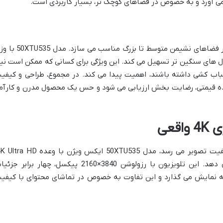
 می آورد و به خصوص در فضاهای کوچک تر، بسیار کاربردی است.
ابعاد یک تلویزیون 50 اینچی، آن را برای اکثر فضاهای نشیمن متوسط تا بزرگ مناسب می 
 های سنگین تر تسهیل می کند. این ویژگی برای کسانی که ممکن است نیا
سباب کشی داشته باشند، اهمیت پیدا می کند. در مجموع، طراحی و کیفی
وده قیمتی، رضایت بخش ارزیابی می شود و حس یک محصول مدرن و کارآم
قعی
تجربه ای بصری فراتر از انتظار را ارائه می دهد. این تلویزیون با رزولوشن 3840×2160 پیکسل، چهار برابر 
تری نسبت به تلویزیون های Full HD به نمایش می گذارد و این تفاوت به خصوص در تماشای محتوای با کیف