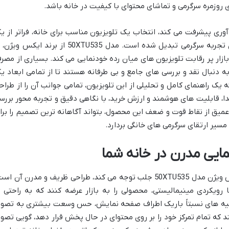
روزمره سرگرمی و تماشای محتوای با کیفیت در خانه باشد.
وری پیشرفت می کند، انتخاب یک تلویزیون مناسب برای خانه، فراتر از ی
خرید ساده، به یک تصمیم مهم برای ارتقای تجربه سرگرمی تبدیل شده است. مدل 50XTU535 از برند ایکس و
های هوشمند و کیفیت تصویر 4K، در بازار پر رقابت تلویزیون های میان رده خودنمایی می کند. بسیاری از مص
ه دنبال نقد و بررسی های جامع و بی طرفانه هستند تا از تمامی ابعاد ی
ه یک راهنمای کامل و تحلیلی از این تلویزیون، تمامی جوانب آن را از طراح
ا، قابلیت های هوشمند و ارزش خرید، با نگاهی دقیق و تجربه محور بررس
میق از نقاط قوت و ضعف این محصول، بتواند آگاهانه ترین تصمیم را برا
مسیر ارتقای سرگرمی های خانگی بردارد.
ایی مدرن در خانه شما
اولین چیزی که در مواجهه با تلویزیون ایکس ویژن مدل 50XTU535 جلب توجه می کند، طراحی ظریف و مدرن آن ا
 رویکردی مینیمالیستی، محصولی را به بازار عرضه کنند که به راحتی ب
ه های نسبتاً باریک اطراف صفحه نمایش، حس وسعت بیشتری به تصوی
د که تمام تمرکز خود را بر روی محتوای در حال پخش قرار دهد، گویی تصوی