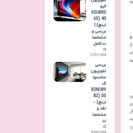
تلویزیون
ی
الیو
65UB85
40 (65
اینچ) |
بررسی و
و
مشخصا
ت کامل
ا
ر
22/07/1404
ی
بررسی
تلویزیون
سامسون
گ
82NU89
ن
00 (82
اینچ) –
ن
نقد و
ز
مشخصا
،
ت
،
09/06/1404