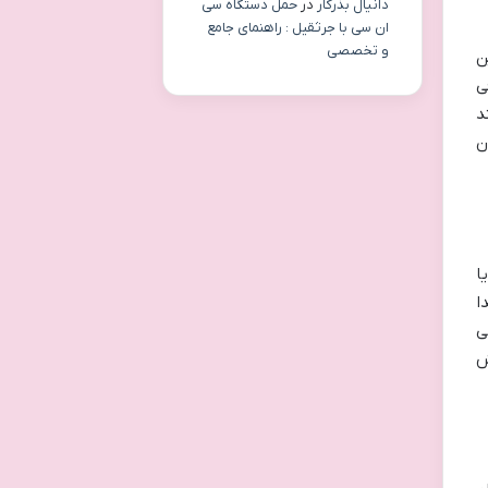
دانیال بذرکار
در
حمل دستگاه سی
ان سی با جرثقیل : راهنمای جامع
و تخصصی
ود. این
ی
د
ن
یا
ا
ی
ش