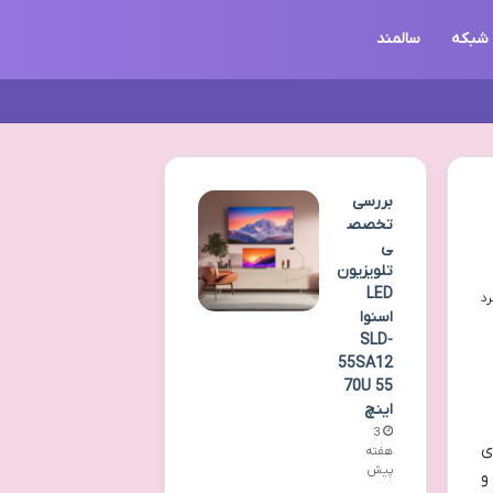
شبکه
سالمند
بررسی
تخصص
ی
تلویزیون
LED
اسنوا
SLD-
55SA12
70U 55
اینچ
3
اب برای
هفته
پیش
و