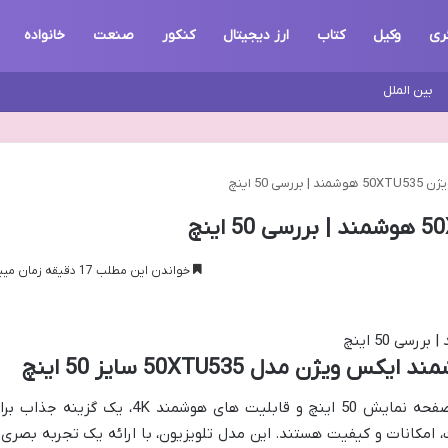
ری
وکیل
کتاب
ارز دیجیتال
کنکور
صنعت
خانواده
بین الملل
سی 50 اینچ
خواندن این مطلب 17 دقیقه زمان میبرد
ژن مدل 50XTU535 سایز 50 اینچ
تلویزیون ایکس ویژن مدل 50XTU535 با صفحه نمایش 50 اینچ و قابلیت های هوشمند 4K، یک گزینه جذ
امکانات و کیفیت هستند. این مدل تلویزیون، با ارائه یک تجربه بصری 