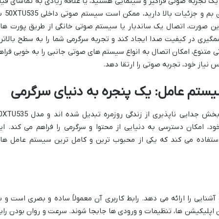
 یک تجربه صوتی فراگیر و سینمایی هستید، یا علاقه زیادی به تماشای فیل
های اکشن و بازی های ویدئویی با صداهای بم و جزئی
این صورت، اتصال یک ساندبار یا سیستم صوتی خانگی از طریق پورت ها
 تواند تفاوت چشمگیری در کیفیت صدا ایجاد کند و تجربه سرگرمی شما را به سطح بالاتر
تی متنوع، امکان اتصال به انواع سیستم های صوتی جانبی را به خوبی فراه
س نیاز خود، تجربه صوتی را ارتقا دهد.
ستم عامل: یک پنجره به دنیای سرگرمی
در عصر حاضر، تلویزیون های هوشمند به بخش جدایی ناپذیری از زندگی روزمره تبدیل شده اند
، امکان دسترسی به دنیایی از محتوا و سرگرمی را فراهم می کند. ای
د استفاده می کند که یکی از محبوب ترین و کامل ترین سیستم عامل ها
آشنایی را ارائه می دهد. رابط کاربری آن معمولاً ساده و بصری است و ب
ین اپلیکیشن ها، تنظیمات و ورودی ها جابجا شوند. سرعت و روان بودن راب