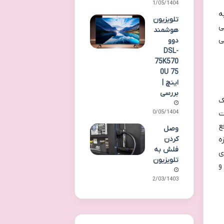
11/05/1404
گ های زنده و کنتراست مناسب ارائه می دهد. رزولوشن 4K به
تلویزیون
ی
هوشمند
یی
دوو
DSL-
75K570
0U 75
اینچ |
بررسی
کمک
ت
10/05/1404
ع
وصل
اندازه
کردن
فلش به
ی
تلویزیون
و
22/03/1403