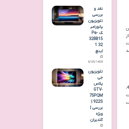
نقد و
بررسی
تلویزیون
پانورامی
سازد. مدل 50XTU535 با وزن
ک Pa-
ز
32BB15
ت
1 32
د
اینچ
14/05/1404
تلویزیون
جی
پلاس
وقتی نوبت به قلب هر تلویزیونی، یعنی کیفیت تصویر می رسد، مدل 50XTU535 ایکس ویژن با وعده 4K Ultra HD،
GTV-
جزئیات
75PQM
922S |
یت
بررسی |
ویژه
گلدیران