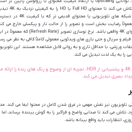
یکی از قابلیت های مهم تلویزیون های 4K، توانایی Upscaling یا ارتقاء کیفیت محتوای با رزولوشن پایین تر ا
تلویزیون 50XTU535 نیز با پردازشگر خود، تلاش می کند تا محتوای Full HD یا HD را ب
کند. این قابلیت به خصوص برای تماشای شبکه های تلویزیونی یا محتوای قدیمی تر که با کیفی
عمولاً رضایت بخش است و تصویر را از حالت تار و پیکسلی خارج می کند
هرچند که هرگز نمی تواند جایگزین یک محتوای 4K واقعی باشد. نرخ نوسازی تصویر (Refresh Rate) که معمول
 برای تماشای فیلم و سریال و حتی بازی های ویدئویی معمولی کاملاً کافی به نظر می رسد
ات ورزشی، با حداقل تاری و به روانی قابل مشاهده هستند. این تلویزیو
یی را به یک لذت تبدیل می کند.
تلویزیون ایکس ویژن 50XTU535 با پنل 4K و پشتیبانی از HDR، تجربه ای از وضوح و رنگ های زنده را ارائه
یداد بصری تبدیل می کند.
ر
ی تلویزیون نیز نقش مهمی در غرق شدن کامل در محتوا ایفا می کند. مد
 خود، تلاش می کند تا صدایی واضح و فراگیر را به گوش بیننده برساند، اما ب
ی، انتظارات باید واقع بینانه باشد.