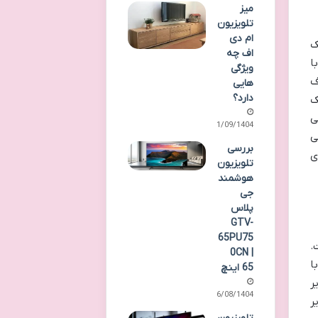
میز
تلویزیون
ام دی
ک
اف چه
یژن، با
ویژگی
رف
هایی
دارد؟
ک
ی
01/09/1404
ی
بررسی
ی
تلویزیون
هوشمند
جی
پلاس
GTV-
65PU75
ست.
0CN |
ا
65 اینچ
ر
16/08/1404
ر