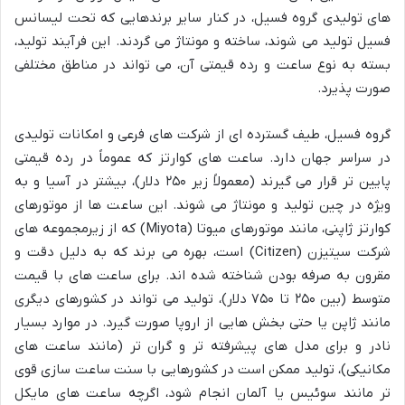
های تولیدی گروه فسیل، در کنار سایر برندهایی که تحت لیسانس
فسیل تولید می شوند، ساخته و مونتاژ می گردند. این فرآیند تولید،
بسته به نوع ساعت و رده قیمتی آن، می تواند در مناطق مختلفی
صورت پذیرد.
گروه فسیل، طیف گسترده ای از شرکت های فرعی و امکانات تولیدی
در سراسر جهان دارد. ساعت های کوارتز که عموماً در رده قیمتی
پایین تر قرار می گیرند (معمولاً زیر ۲۵۰ دلار)، بیشتر در آسیا و به
ویژه در چین تولید و مونتاژ می شوند. این ساعت ها از موتورهای
کوارتز ژاپنی، مانند موتورهای میوتا (Miyota) که از زیرمجموعه های
شرکت سیتیزن (Citizen) است، بهره می برند که به دلیل دقت و
مقرون به صرفه بودن شناخته شده اند. برای ساعت های با قیمت
متوسط (بین ۲۵۰ تا ۷۵۰ دلار)، تولید می تواند در کشورهای دیگری
مانند ژاپن یا حتی بخش هایی از اروپا صورت گیرد. در موارد بسیار
نادر و برای مدل های پیشرفته تر و گران تر (مانند ساعت های
مکانیکی)، تولید ممکن است در کشورهایی با سنت ساعت سازی قوی
تر مانند سوئیس یا آلمان انجام شود، اگرچه ساعت های مایکل