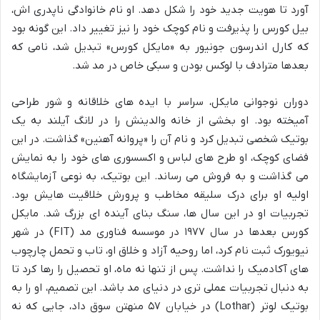
آورد تا هویت جدید خود را شکل دهد. او نام خانوادگی ناپدری اش،
بیل کورس را پذیرفت و نام کوچک خود را نیز تغییر داد. این گونه بود
که کارل اندرسون جونیور به «مایکل کورس» تبدیل شد، نامی که
بعدها مترادف با لوکس بودن و سبکی خاص در مد شد.
دوران نوجوانی مایکل، سراسر با ایده های خلاقانه و شور طراحی
آمیخته بود. او بخشی از خانه والدینش را در لانگ آیلند به یک
بوتیک شخصی تبدیل کرد و نام آن را «پروانه آهنین» گذاشت. در این
فضای کوچک، او طرح های لباس و اکسسوری های خود را به نمایش
می گذاشت و به فروش می رساند. این بوتیک، به نوعی آزمایشگاه
اولیه او برای درک سلیقه مخاطب و پرورش خلاقیت هایش بود.
تجربیات او در این سال ها، سنگ بنای آینده ای بزرگ شد. مایکل
کورس بعدها در سال ۱۹۷۷ در موسسه فناوری مد (FIT) در شهر
نیویورک ثبت نام کرد، اما روحیه آزاد و خلاق او، تاب و تحمل چارچوب
های آکادمیک را نداشت. پس از تنها نه ماه، او تحصیل را رها کرد تا
به دنبال تجربیات عملی تری در دنیای مد باشد. این تصمیم، او را به
بوتیک لوتر (Lothar) در خیابان ۵۷ منهتن سوق داد، جایی که نه