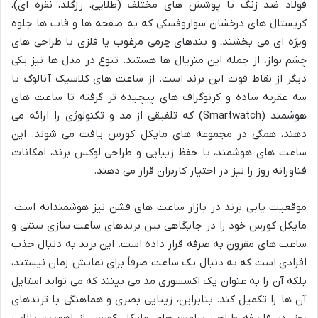
فولاد ضد زنگ با پوشش های مختلف (طلایی، رزگلد، نقره ای)،
کریستال های درخشان سواروفسکی که به صفحه ها و قاب ها جلوه
ویژه ای می بخشند، و بندهای چرمی مرغوب یا فلزی با طراحی های
چشم نواز، از جمله این متریال ها هستند. تنوع در مدل ها نیز یکی
دیگر از نقاط قوت این برند است. از ساعت های کلاسیک آنالوگ با
سه عقربه ساده و کرنوگراف های پیچیده تر گرفته تا ساعت های
هوشمند (Smartwatch) که تلفیقی از مد و تکنولوژی را ارائه می
دهند، همگی در مجموعه های مایکل کورس یافت می شوند. این
ساعت های هوشمند، با حفظ زیبایی و طراحی لوکس برند، امکانات
فناورانه روز را نیز در اختیار کاربران قرار می دهند.
موقعیت یابی برند در بازار ساعت های فشن نیز هوشمندانه است.
مایکل کورس خود را در جایگاهی بین برندهای ساعت سازی سنتی و
ساعت های مقرون به صرفه قرار داده است. این برند به دنبال جذب
افرادی است که به دنبال یک ساعت صرفاً برای نمایش زمان نیستند،
بلکه آن را به عنوان یک اکسسوری مد می بینند که می تواند استایل
آن ها را تکمیل کند. بنابراین، زیبایی بصری و هماهنگی با ترندهای
روز، در فلسفه طراحی ساعت های مایکل کورس از اهمیت بالایی