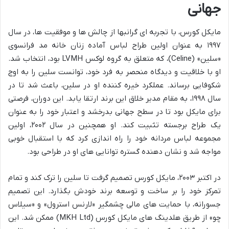
جهانی
مایکل کورس، با تجربه ای گرانبها از چالش ها و موفقیت ها، در سال
۱۹۹۷ به عنوان اولین طراح لباس آماده زنان خانه مد فرانسوی
«سلین» (Celine)، که متعلق به گروه لوکس LVMH بود، انتخاب شد.
او با خلاقیت و دیدگاه منحصر به فرد خود، توانست سلین را به اوج
شکوفایی برساند. عملکرد خیره کننده او در سلین، باعث شد تا در
سال ۱۹۹۸، به مقام مدیر خلاق این برند ارتقا یابد. این دوران، فرصتی
برای مایکل بود تا در سطح جهانی بدرخشد و اعتبار خود را به عنوان
یک طراح برجسته تثبیت کند. او همچنین در سال ۲۰۰۲، اولین
مجموعه لباس مردانه خود را راه اندازی کرد که با استقبال خوبی
مواجه شد و نشان دهنده گستره توانایی های او در طراحی بود.
در اکتبر ۲۰۰۳، مایکل کورس تصمیم گرفت تا سلین را ترک کند و تمام
تمرکز خود را بر ساخت و توسعه برند خودش بگذارد. این تصمیم
جسورانه، با حمایت های مالی چشمگیر «لارنس استرول» و «سیلاس
چو» از طریق هلدینگ های مایکل کورس (MKH Ltd) ممکن شد. این