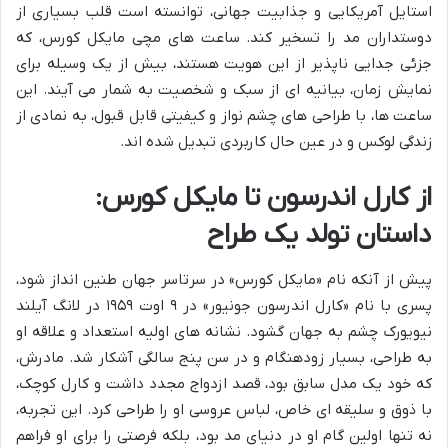
استایل آمریکایی و جذابیت جهانی، توانسته است قلب بسیاری از
دوستداران مد را تسخیر کند. ساعت های مچی مایکل کورس، که
جزئی جدایی ناپذیر از این هویت هستند، بیش از یک وسیله برای
نمایش زمان، بیانیه ای از سبک و شخصیت به شمار می آیند. این
ساعت ها، با طراحی های چشم نواز و کیفیتی قابل قبول، به نمادی از
زندگی لوکس و در عین حال کاربردی تبدیل شده اند.
از کارل اندرسون تا مایکل کورس:
داستان تولد یک طراح
پیش از آنکه نام «مایکل کورس» در سرتاسر جهان طنین انداز شود،
پسری با نام «کارل اندرسون جونیور» در ۹ اوت ۱۹۵۹ در لانگ آیلند
نیویورک چشم به جهان گشود. نشانه های اولیه استعداد و علاقه او
به طراحی، بسیار زودهنگام و در سن پنج سالگی آشکار شد. مادرش،
که خود یک مدل سابق بود، قصد ازدواج مجدد داشت و کارل کوچک،
با ذوق و سلیقه ای خاص، لباس عروسی او را طراحی کرد. این تجربه،
نه تنها اولین گام او در دنیای مد بود، بلکه فرصتی را برای او فراهم