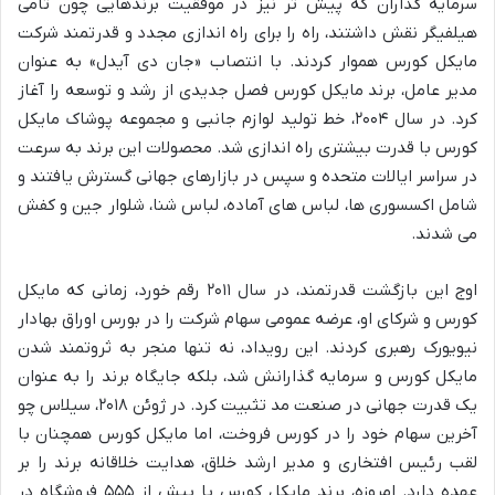
سرمایه گذاران که پیش تر نیز در موفقیت برندهایی چون تامی
هیلفیگر نقش داشتند، راه را برای راه اندازی مجدد و قدرتمند شرکت
مایکل کورس هموار کردند. با انتصاب «جان دی آیدل» به عنوان
مدیر عامل، برند مایکل کورس فصل جدیدی از رشد و توسعه را آغاز
کرد. در سال ۲۰۰۴، خط تولید لوازم جانبی و مجموعه پوشاک مایکل
کورس با قدرت بیشتری راه اندازی شد. محصولات این برند به سرعت
در سراسر ایالات متحده و سپس در بازارهای جهانی گسترش یافتند و
شامل اکسسوری ها، لباس های آماده، لباس شنا، شلوار جین و کفش
می شدند.
اوج این بازگشت قدرتمند، در سال ۲۰۱۱ رقم خورد، زمانی که مایکل
کورس و شرکای او، عرضه عمومی سهام شرکت را در بورس اوراق بهادار
نیویورک رهبری کردند. این رویداد، نه تنها منجر به ثروتمند شدن
مایکل کورس و سرمایه گذارانش شد، بلکه جایگاه برند را به عنوان
یک قدرت جهانی در صنعت مد تثبیت کرد. در ژوئن ۲۰۱۸، سیلاس چو
آخرین سهام خود را در کورس فروخت، اما مایکل کورس همچنان با
لقب رئیس افتخاری و مدیر ارشد خلاق، هدایت خلاقانه برند را بر
عهده دارد. امروزه، برند مایکل کورس با بیش از ۵۵۵ فروشگاه در