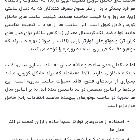
ساعت های مایکل کورس کیفیت خوبی دارند؟ به انتظارات و دیدگاه
هر فرد بستگی دارد. از نظر عموم مصرف کنندگان که به دنبال ساعتی
زیبا، مد روز و با قیمت مناسب هستند، کیفیت ساعت های مایکل
کورس قابل قبول است. این ساعت ها از مواد با کیفیت مناسبی
مانند فولاد ضد زنگ، کریستال معدنی (یا گاهی سافایر برای مدل های
گران تر) و موتورهای کوارتز ژاپنی (اغلب از میوتا) بهره می برند که
دوام و دقت کافی برای استفاده روزمره را فراهم می کنند.
اما منتقدان جدی ساعت و علاقه مندان به ساعت سازی سنتی، اغلب
دیدگاه متفاوتی دارند. آنها معتقدند که برند مایکل کورس، مانند
بسیاری از برندهای فشن، فاقد «میراث ساعت سازی» است. این
برندها بر اساس تخصص در مد تاسیس شده اند، نه بر اساس سال
ها تجربه در ساخت موتورهای پیچیده ساعت. انتقادات رایج شامل
موارد زیر است:
استفاده از موتورهای کوارتز نسبتاً ساده و ارزان قیمت در اکثر
مدل ها.
مونتاژ انبوه در کارخانه هایی که لزوماً تخصص ساعت سازی