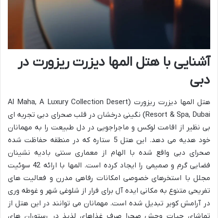
آشنایی با هتل المها دیزرت ریزورت در
دبی
هتل المها دیزرت ریزورت (Al Maha, A Luxury Collection Desert
Resort & Spa, Dubai) نگینی درخشان در قلب صحرای دبی تجربه ای
بی نظیر از اقامت لوکس و ماجراجویی در دل طبیعت را به مهمانان
خود هدیه می دهد. این هتل 5 ستاره که در منطقه حفاظت شده
صحرای دبی واقع شده با الهام از معماری سنتی بادیه نشینان
فضایی گرم و صمیمی را ایجاد کرده است. المها با ارائه 42 سوئیت
مجلل با استخرهای خصوصی امکانات رفاهی مدرن و فعالیت های
تفریحی متنوع به مکانی ایده آل برای فرار از شلوغی شهر و غوطه وری
در آرامش کویر تبدیل شده است. مهمانان می توانند در این هتل از
تماشای حیات وحش صحرا صرف غذاهای لذیذ در رستوران های