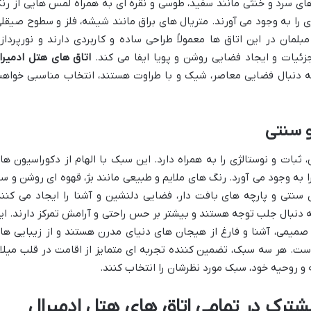
 های سرد و خنثی مانند سفید، طوسی و نقره ای به همراه لمس هایی از رن
را به وجود می آورند. متریال های براق مانند شیشه، فلز و سطوح صیقلی
مان در این اتاق ها معمولاً طراحی ساده و کاربردی دارند و نورپرداز
ئیات و ایجاد فضایی روشن و پویا ایفا می کند.
اتاق های هتل ادمیرا
به دنبال فضایی معاصر، شیک و با طراوت هستند، انتخاب مناسبی خواهن
 سنتی
ات و نوستالژی را به همراه دارد. این سبک با الهام از دکوراسیون ها
 به وجود می آورد. رنگ های ملایم و طبیعی مانند بژ، قهوه ای روشن و سب
 سنتی و پارچه های بافت دار، فضایی دلنشین و آشنا را ایجاد می کنند
 دنبال جلب توجه هستند و بیشتر بر حس راحتی و آرامش تمرکز دارند. ای
 صمیمی، آشنا و فارغ از هیجان های دنیای مدرن هستند و از زیبایی ها
است. هر سه سبک، تضمین کننده تجربه ای متمایز از اقامت در قلب میلا
و روحیه خود، سبک مورد نظرشان را انتخاب کنند.
شترک در تمامی اتاق های هتل ادمیرال