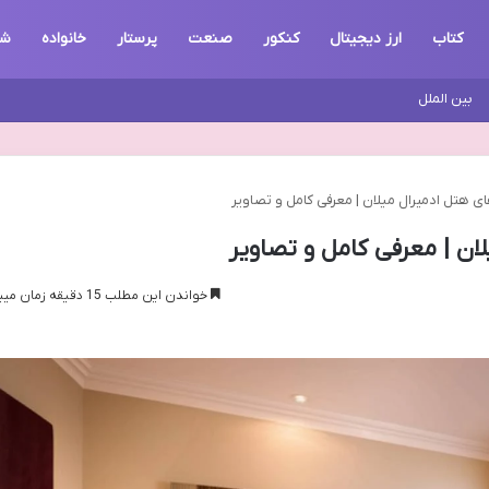
کتاب
ارز دیجیتال
کنکور
صنعت
پرستار
خانواده
شب
بین الملل
های هتل ادمیرال میلان | معرفی کامل و تصاویر
لان | معرفی کامل و تصاویر
خواندن این مطلب 15 دقیقه زمان میبرد