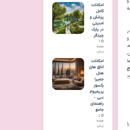
و
امکانات
ه
کامل
پزشکی و
امنیتی
در پارک
ر
چیتگر
ذاب و
1
،
هفته
پیش
،
ا
امکانات
اتاق های
ع
هتل
د
جمیرا
رکسوز
پریمیوم
دبی –
راهنمای
جامع
2
هفته
ا
پیش