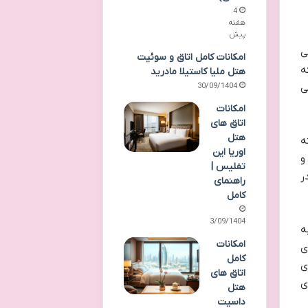
4
هفته
پیش
ی
امکانات کامل اتاق و سوئیت
ه
هتل ملیا کاستیلا مادرید
30/09/1404
ی
امکانات
اتاق های
هتل
ه
اوریا این
و
تفلیس |
ر
راهنمای
کامل
23/09/1404
ه
امکانات
ی
کامل
ی
اتاق های
ی
هتل
داسیت