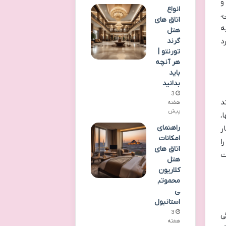
و
انواع
،
اتاق های
ه
هتل
گرند
د
تورنتو |
هر آنچه
باید
بدانید
3
د
هفته
پیش
،
راهنمای
ر
امکانات
ا
اتاق های
ت
هتل
کلاریون
محموتب
ی
استانبول
3
ی
هفته