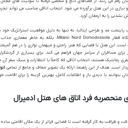
ایشان رقم می زنند. از فضاهای دنج و شخصی گرفته تا سوئیت های مجلل 
 و نیازی در این هتل برآورده می شود. انتخاب اتاقی مناسب می تواند تجرب
ش نشدنی را به ارمغان آورد.
ب پایتخت مد و طراحی ایتالیا، نه تنها به دلیل موقعیت استراتژیک خود د
نزدیکی نمایشگاه فیرا میلانو سیتی و ایستگاه قطار Milano Nord Domodossola، بلکه به خاطر معماری ج
ت. این هتل با فضایی که هنر، راحتی و میهمان نوازی را در هم آمیخته
برای مسافران از سراسر جهان فراهم می کند. برای بسیاری از گردشگران
ری رمانتیک هستند، انتخاب اتاقی که کاملاً با انتظارات و سبک سفر آن ه
ردار است. هدف از این راهنما، ارائه یک تصویر شفاف و جامع از تمامی
انوا
ن بتوانند با دیدی باز و اطلاعات کامل، بهترین گزینه را برای اقامت خو
منحصربه فرد اتاق های هتل ادمیرال
دقت و ظرافت به کار گرفته است تا فضایی فراتر از یک مکان اقامتی ساده ر