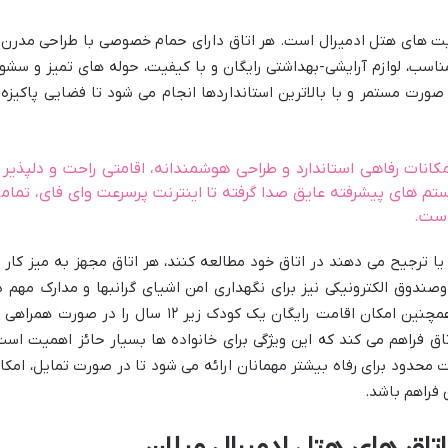
ویت های هتل ادمیرال است. هر اتاق دارای حمام خصوصی با طراحی مدرن 
ب، لوازم آرایشی-بهداشتی رایگان و با کیفیت، حوله های تمیز و سشوا
ورت مستمر و با بالاترین استانداردها انجام می شود تا فضایی پاکیزه 
کانات رفاهی استاندارد و طراحی هوشمندانه، اقامتی راحت و دلپذیر ر
م های پیشرفته عایق صدا گرفته تا اینترنت پرسرعت وای فای، تمام
است.
یا ترجیح می دهند در اتاق خود مطالعه کنند، هر اتاق مجهز به میز کار ی
ندوق الکترونیکی نیز برای نگهداری امن اشیای گرانبها و مدارک مهم د
تمامی اتاق ها موجود است. هتل ادمیرال همچنین امکان اقامت رایگان یک کودک زیر ۱۲ سال را در صورت همر
اق فراهم می کند که این ویژگی برای خانواده ها بسیار حائز اهمیت است
Room Se) نیز در ساعات محدود برای رفاه بیشتر مهمانان ارائه می شود تا در صورت تمایل، امک
فراهم باشد.