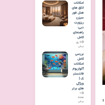
امکانات
اتاق های
هتل فور
سیزن
ریزورت
دبی:
راهنمای
کامل
3 روز
پیش
بررسی
کامل
امکانات
آکواریوم
فانتستی
ک |
ویژگی
های برتر
1
هفته
و
پیش