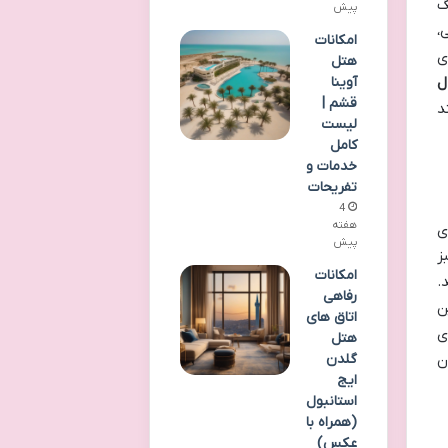
گ
پیش
،
امکانات
ی
هتل
آوینا
ل
قشم |
د
لیست
کامل
خدمات و
تفریحات
4
هفته
ی
پیش
ز
امکانات
.
رفاهی
ن
اتاق های
ی
هتل
ن
گلدن
ایج
استانبول
(همراه با
عکس)