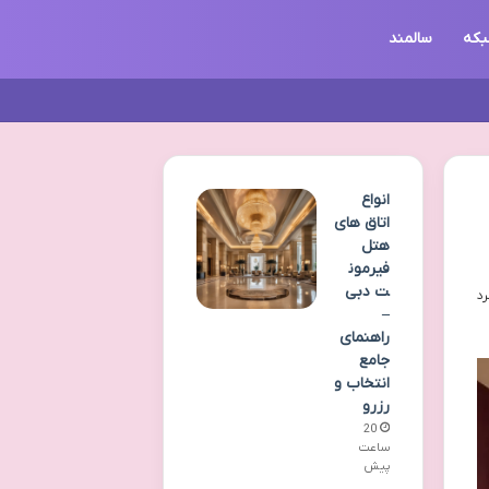
که
سالمند
انواع
اتاق های
هتل
فیرمون
ت دبی
–
راهنمای
جامع
انتخاب و
رزرو
20
ساعت
پیش