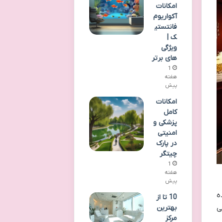
امکانات
آکواریوم
فانتستی
ک |
ویژگی
های برتر
1
هفته
پیش
امکانات
کامل
پزشکی و
امنیتی
در پارک
چیتگر
1
هفته
پیش
ه
10 تا از
ی
بهترین
مرکز