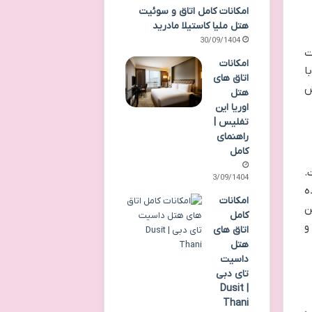
امکانات کامل اتاق و سوئیت
هتل ملیا کاستیلا مادرید
30/09/1404
ت
امکانات
ا
اتاق های
ش
هتل
اوریا این
تفلیس |
راهنمای
کامل
.
23/09/1404
ه
امکانات
ن
کامل
و
اتاق های
هتل
داسیت
تای دبی
| Dusit
Thani
نی