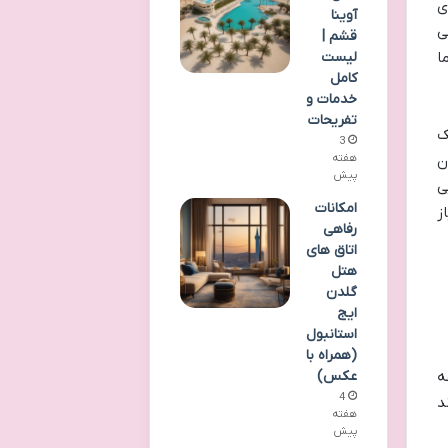
ی
آوینا
ی
قشم |
ا
لیست
کامل
خدمات و
تفریحات
ک
3
ن
هفته
پیش
ی
امکانات
ز
رفاهی
اتاق های
هتل
گلدن
ایج
استانبول
(همراه با
عکس)
ه
4
د
هفته
پیش