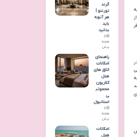
گرند
ه
تورنتو |
ز
هر آنچه
باید
ر
بدانید
3
هفته
پیش
راهنمای
ر
امکانات
اتاق های
ی
هتل
ه
کلاریون
د
محموتب
ی
ی
استانبول
3
هفته
پیش
امکانات
ن
هتل