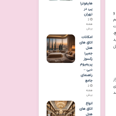
هایفوترا
پی در
و
تهران
م
2
هفته
یت
پیش
،
امکانات
د
اتاق های
ل
هتل
جمیرا
رکسوز
پریمیوم
دبی –
راهنمای
ز
جامع
ی
2
هفته
د
پیش
انواع
اتاق های
هتل