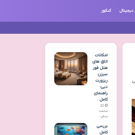
 دیجیتال
کنکور
امکانات
اتاق های
هتل فور
سیزن
ریزورت
دبی:
راهنمای
کامل
22
ساعت
پیش
بررسی
کامل