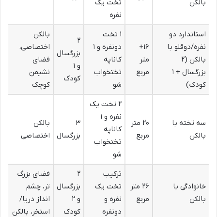
بالکن
تخت یک
نفره
استاندارد دو
۱ تخت
بالکن
۲
نفره/دوقلو با
۱۶+
دونفره و ۱
اختصاصی،
بزرگسال
بالکن (۲
متر
کاناپه
فضای
و ۱
بزرگسال + ۱
مربع
تختخواب
نشیمن
کودک
کودک)
شو
کوچک
۲ تخت یک
نفره و ۱
سه تخته با
۲۰ متر
۳
بالکن
کاناپه
بالکن
مربع
بزرگسال
اختصاصی
تختخواب
شو
ترکیب
۲
فضای بزرگ
خانوادگی با
۲۶ متر
تخت یک
بزرگسال
تر، چشم
بالکن
مربع
نفره و
و ۲
انداز دریا/
دونفره
کودک
استخر، بالکن