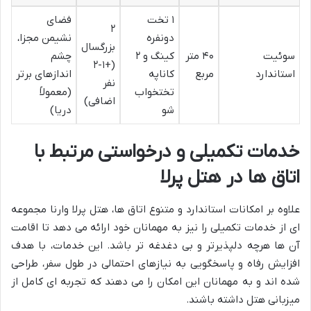
۱ تخت
فضای
۲
دونفره
نشیمن مجزا،
بزرگسال
سوئیت
۴۰ متر
کینگ و ۲
چشم
(+۱-۲
استاندارد
مربع
کاناپه
اندازهای برتر
نفر
تختخواب
(معمولاً
اضافی)
شو
دریا)
خدمات تکمیلی و درخواستی مرتبط با
اتاق ها در هتل پرلا
علاوه بر امکانات استاندارد و متنوع اتاق ها، هتل پرلا وارنا مجموعه
ای از خدمات تکمیلی را نیز به مهمانان خود ارائه می دهد تا اقامت
آن ها هرچه دلپذیرتر و بی دغدغه تر باشد. این خدمات، با هدف
افزایش رفاه و پاسخگویی به نیازهای احتمالی در طول سفر، طراحی
شده اند و به مهمانان این امکان را می دهند که تجربه ای کامل از
میزبانی هتل داشته باشند.