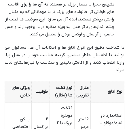
نشیمن مجزا یا بسیار بزرگ تر هستند که آن ها را برای اقامت
های طولانی تر، خانواده های بزرگ تر یا مهمانانی که به دنبال
راحتی بیشتر هستند، ایده آل می سازد. این سوئیت ها اغلب از
چشم اندازهای برتر هتل، به ویژه منظره دریا، برخوردارند و حس
خاصی از آرامش و لوکس بودن را منتقل می کنند.
با شناخت دقیق این انواع اتاق ها و امکانات آن ها، مسافران می
توانند با اطمینان خاطر بیشتری گزینه مناسب خود را در هتل پرلا
وارنا انتخاب کنند و از اقامتی دلپذیر و متناسب با نیازهایشان لذت
ببرند.
متراژ
نوع تخت
ویژگی های
نوع اتاق
ظرفیت
تقریبی
ها (مثال)
خاص
۱ تخت
استاندارد دو
دونفره
۱۶ متر
۲
بالکن
نفره/دوقلو با
بزرگ یا ۲
مربع
بزرگسال
اختصاصی