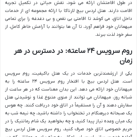
در طول اقامتشان ارائه می شود، نقش حیاتی در تکمیل تجربه
اقامت دارند. هتل لردس بیچ لارناکا با ارائه مجموعه ای از خدمات
داخل اتاق، می کوشد تا اقامتی بی نقص و بی دغدغه را برای تمامی
میهمانان خود فراهم آورد، تا آن ها بتوانند با آرامش خاطر کامل، از
سفر خود لذت ببرند.
روم سرویس ۲۴ ساعته: در دسترس در هر
زمان
یکی از ارزشمندترین خدمات در یک هتل باکیفیت، روم سرویس
است. هتل لردس بیچ با افتخار روم سرویس ۲۴ ساعته را به
میهمانان خود ارائه می دهد. این بدان معناست که در هر ساعت از
شبانه روز، میهمانان می توانند از منوی متنوع غذا و نوشیدنی هتل
سفارش دهند و آن را مستقیماً در اتاق خود دریافت کنند. چه هوس
یک صبحانه دیرهنگام در تختخواب را داشته باشید، چه نیمه شب به
یک میان وعده نیاز پیدا کنید، و چه بخواهید یک شام رمانتیک را در
حریم خصوصی اتاق خود صرف کنید، روم سرویس هتل لردس بیچ
آماده خدمت رسانی است. این امکان به ویژه برای میهمانانی که دیر