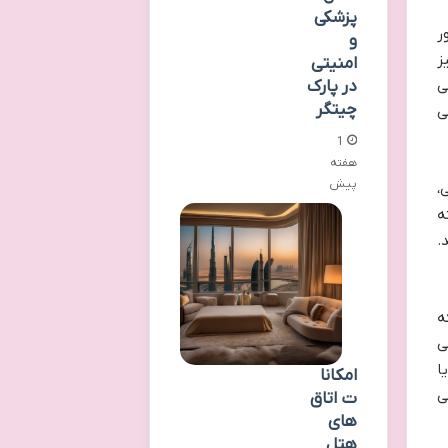
پزشکی
ر
و
ز
امنیتی
ی
در پارک
چیتگر
ی
1
هفته
پیش
،
ه
.
ه
ی
ا
امکانا
ی
ت اتاق
های
هتل