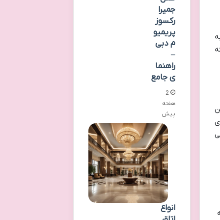
جمیرا
رکسوز
پریمیو
ه
م دبی
ه
–
راهنما
ی جامع
2
هفته
ن
پیش
ی
ی
انواع
اتاق