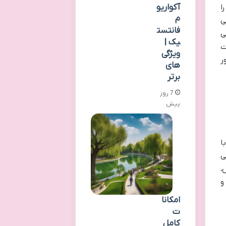
آکواریو
ا
م
ی
فانتست
ی
یک |
ت
ویژگی
ر
های
برتر
7 روز
پیش
ا
ی
،
و
امکانا
ت
کامل