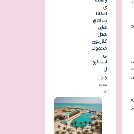
راهنما
د
ی
امکانا
ت اتاق
ی
های
هتل
کلاریون
محموتب
ی
ی
استانبو
ل
ت
ن
3
هفته
پیش
ه
ز