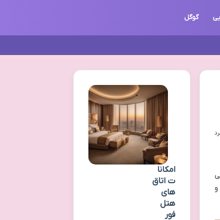
یی
گوگل
امکانا
ی
ت اتاق
و
های
هتل
فور