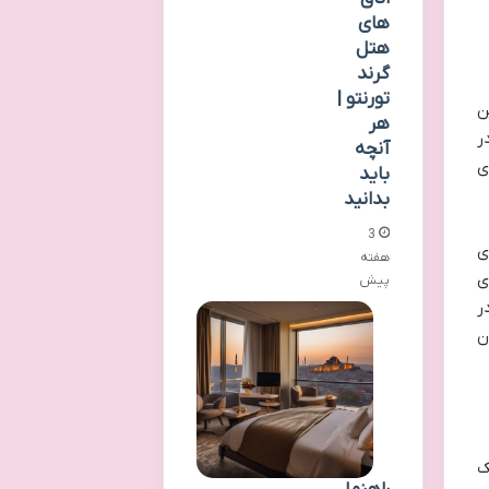
های
هتل
گرند
تورنتو |
ن
هر
ر
آنچه
ی
باید
بدانید
3
ی
هفته
ی
پیش
ر
ن
ک