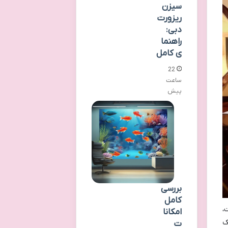
سیزن
ریزورت
دبی:
راهنما
ی کامل
22
ساعت
پیش
بررسی
کامل
،
امکانا
ژیک
ت