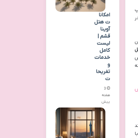
پ
امکانا
ر
ت هتل
آوینا
قشم |
ن
لیست
ل
کامل
خدمات
ص
و
ه
تفریحا
ت
س
3
هفته
پیش
د
ا