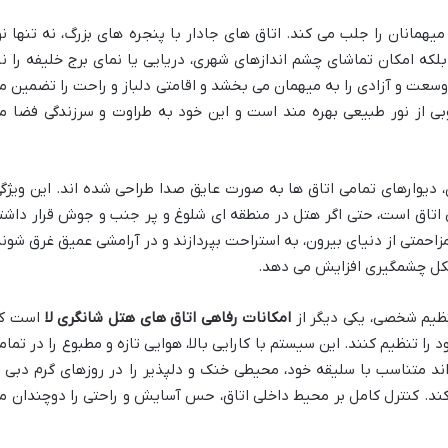
یهمانان را جلب می کند. اتاق های جادار با پنجره های بزرگ، نه تنها نو
لکه امکان تماشای چشم اندازهای شهری، دریایی یا نمای برج خلیفه را نی
وسعت و آزادی را به میهمان می بخشد و اقامتی دلباز و راحت را تضمین م
ی از نور طبیعی بهره مند است و این خود به طراوت و سرزندگی فضا م
دیوارهای تمامی اتاق ها به صورت عایق صدا طراحی شده اند. این ویژگی
تاق است، حتی اگر هتل در منطقه ای شلوغ و پر جنب و جوش قرار داشت
احمتی از دنیای بیرون، به استراحت بپردازند و در آرامشی عمیق غرق شوند
شکل چشمگیری افزایش می دهد.
ظیم شخصی، یکی دیگر از
امکانات رفاهی اتاق های هتل شانگری لا
است ک
 را تنظیم کنند. این سیستم با کارایی بالا، هوایی تازه و مطبوع را در تمام
د متناسب با سلیقه خود، محیطی خنک و دلپذیر را در روزهای گرم دبی ی
کند. کنترل کامل بر محیط داخلی اتاق، حس آسایش و راحتی را دوچندان م