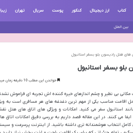
کتاب
ارز دیجیتال
کنکور
پوست
سریال
تهران
زیبا
بین الملل
ق های هتل رادیسون بلو بسفر استانبول
 بلو بسفر استانبول
خواندن این مطلب 10 دقیقه زمان میبرد
 مکانی بی نظیر و چشم اندازهای خیره کننده اش تجربه ای فراموش نشدن
 محل اقامت مناسب یکی از مهم ترین دغدغه های هر مسافری است به ویژ
انند استانبول سفر می کنید. امکانات و ویژگی های اتاق های هتل نق
یفا می کنند. در این مقاله قصد داریم به بررسی دقیق امکانات اتاق ها
ی کامل انتخاب هوشمندانه تری داشته باشید. از اینترنت پرسرعت و سیست
 سرگرمی تمام جزئیاتی که برای یک اقامت راحت و لذت بخش نیاز دارید د