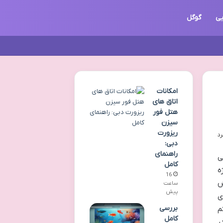
یی
گوگل
امکانات
اتاق های
هتل فور
سیزن
ریزورت
دبی:
راهنمای
ی
کامل
ه
16
ش
ساعت
پیش
ی
بررسی
م
کامل
ر