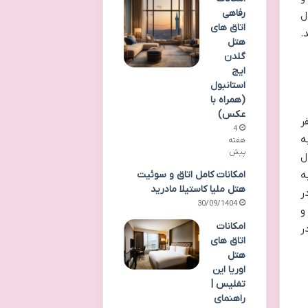
رفاهی
 حال
اتاق های
.
هتل
گلدن
ایج
استانبول
(همراه با
عکس)
ر
4
به
هفته
پیش
ل
ه
امکانات کامل اتاق و سوئیت
هتل ملیا کاستیلا مادرید
در
30/09/1404
و
امکانات
ر
اتاق های
هتل
اوریا این
تفلیس |
راهنمای