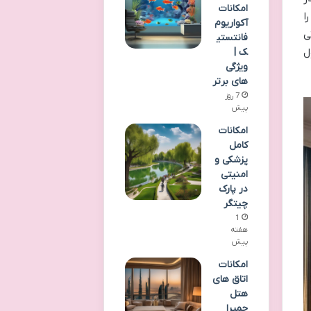
امکانات
ا
آکواریوم
ی
فانتستی
ل
ک |
ویژگی
های برتر
7 روز
پیش
امکانات
کامل
پزشکی و
امنیتی
در پارک
چیتگر
1
هفته
پیش
امکانات
اتاق های
هتل
جمیرا