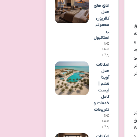
اتاق های
هتل
کلاریون
محموتب
ق
ی
ه
استانبول
و
3
د
هفته
پیش
ی
امکانات
ر
هتل
ر
آوینا
قشم |
لیست
کامل
خدمات و
تفریحات
ز
3
ق
هفته
پیش
ان دسترسی به اینترنت پرسرعت Wi-Fi
و
امکانات