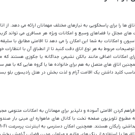
ق ها را برای پاسخگویی به نیازهای مختلف مهمانان ارائه می دهد. از اتا
ت های مجلل با فضاهای وسیع و امکانات ویژه هر مسافری می تواند گزین
اسیون و امکانات به شما این امکان را می دهد تا اقامتی مطابق با سلیقه 
توضیحات مربوط به هر نوع اتاق دقت کنید تا از انطباق آن با انتظارات خو
ارای امکانات اضافی مانند بالکن نشیمن جداگانه یا جکوزی هستند که م
همچنین اتاق های متصل به هم برای خانواده ها یا گروه هایی که با هم سف
ناسب کلید داشتن یک اقامت آرام و لذت بخش در هتل رادیسون بلو بسف
راهم کردن اقامتی آسوده و دلپذیر برای مهمانان به امکانات متنوعی مجه
یه مطبوع تلویزیون صفحه تخت با کانال های ماهواره ای مینی بار صندو
امانات میز کار و حمام اختصاصی با لوازم بهداشتی رایگان هستند. همچنین امک
تاق ها با استفاده از رنگ های ملایم و مبلمان مدرن فضایی آرامش بخش 