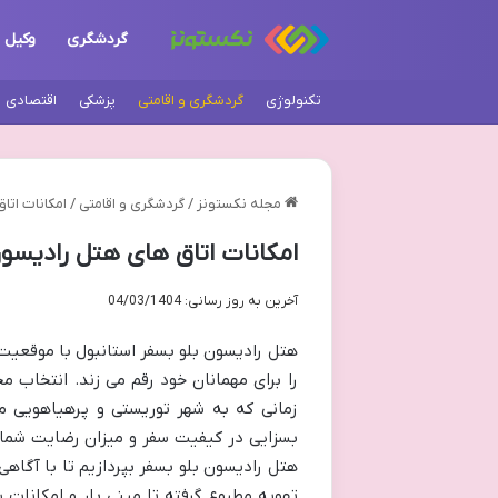
گردشگری
وکیل
تکنولوژی
گردشگری و اقامتی
پزشکی
اقتصادی
مجله نکستونز
/
گردشگری و اقامتی
/
امکانات اتا
امکانات اتاق های هتل رادیسون
آخرین به روز رسانی: 04/03/1404
هتل رادیسون بلو بسفر استانبول با موقعیت
را برای مهمانان خود رقم می زند. انتخاب
زمانی که به شهر توریستی و پرهیاهویی م
بسزایی در کیفیت سفر و میزان رضایت شما ا
هتل رادیسون بلو بسفر بپردازیم تا با آگاه
تهویه مطبوع گرفته تا مینی بار و امکانات