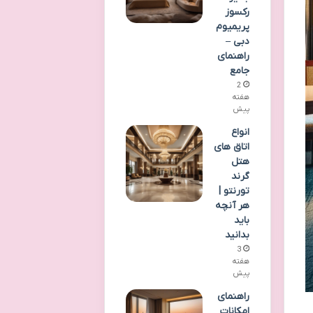
رکسوز
پریمیوم
دبی –
راهنمای
جامع
2
هفته
پیش
انواع
اتاق های
هتل
گرند
تورنتو |
هر آنچه
باید
بدانید
3
هفته
پیش
راهنمای
امکانات