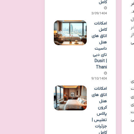
کامل
ر
.
23/09/1404
ل
امکانات
ر
کامل
ز
اتاق های
هتل
ی
داسیت
تای دبی
| Dusit
Thani
09/10/1404
ی
ت
امکانات
اتاق های
ی
هتل
ی
کرون
ت
پالاس
ی
تفلیس |
جزئیات
کامل