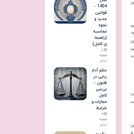
سال
ن
1404 –
قوانین
جدید و
ی
نحوه
محاسبه
د
(راهنما
ن
ی کامل)
ی
2
ت
هفته
پیش
حکم آدم
ربایی در
قانون –
بررسی
ت
کامل
ت
مجازات و
شرایط
3
هفته
ن
پیش
و