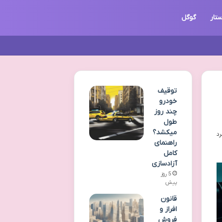
تار
گوگل
توقیف
خودرو
چند روز
طول
میکشد؟
راهنمای
کامل
آزادسازی
5 روز
پیش
قانون
افراز و
فروش