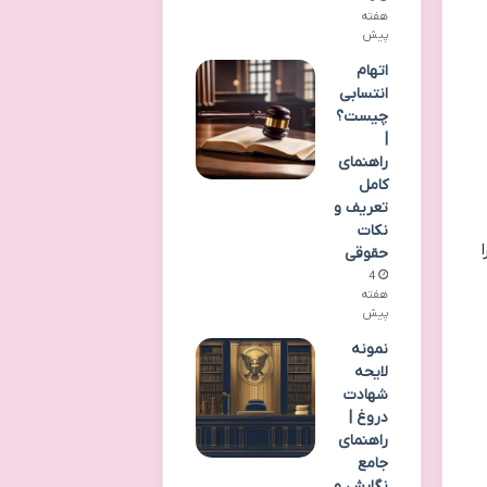
هفته
پیش
اتهام
انتسابی
چیست؟
|
راهنمای
کامل
تعریف و
نکات
حقوقی
4
هفته
پیش
نمونه
لایحه
شهادت
دروغ |
راهنمای
جامع
نگارش و