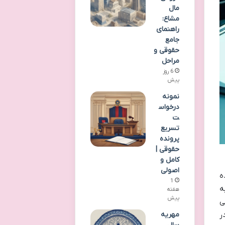
مال
مشاع:
راهنمای
جامع
حقوقی و
مراحل
6 روز
پیش
نمونه
درخواس
ت
تسریع
پرونده
حقوقی |
کامل و
اصولی
ه
1
ه
هفته
پیش
ی
ر
مهریه