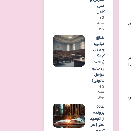
متن
کامل
4
ن
هفته
پیش
طلاق
غیابی:
چه باید
کرد؟
ر
(راهنما
ط
ی جامع
مراحل
قانونی)
4
هفته
ش
پیش
اعاده
پرونده
از تجدید
نظر | هر