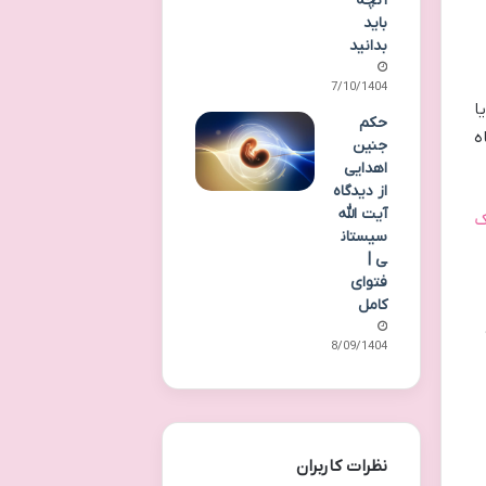
آنچه
باید
بدانید
07/10/1404
ا
حکم
ه
جنین
اهدایی
از دیدگاه
آیت الله
ک
سیستان
ی |
فتوای
کامل
28/09/1404
نظرات کاربران