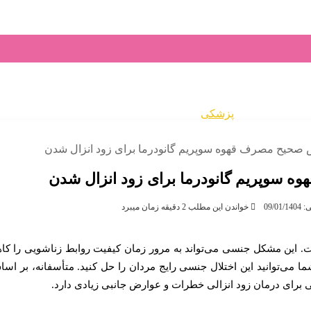
ا
تغذیه
گردشگری
وکیل
کتاب
ارز دیجیتال
کنکور
پوست
صنعت
شگری و اقامتی
پزشکی
اقتصادی
بین الملل
صحیح مصرف قهوه سوپریم گانودرما برای زود انزال شدن
سوپریم گانودرما برای زود انزال شدن
09/
خواندن این مطلب 2 دقیقه زمان میبرد
ت. این مشکل جنسی می‌تواند به مرور زمان کیفیت روابط زناشویی را کا
شما می‌توانید این اختلال جنسی رایج مردان را حل کنید. متأسفانه، بر اس
برای درمان زود انزالی خطرات و عوارض جانبی زیادی دارد.