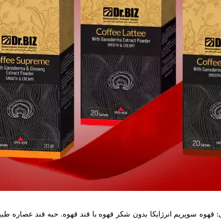
ی: قهوه سوپریم انرژایکا بدون شکر قهوه با قند قهوه. حبه قند عصاره طب