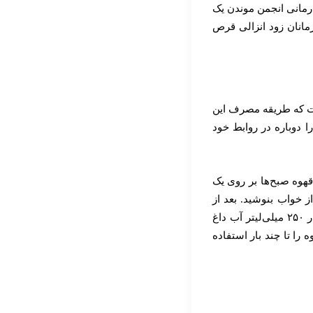
INFUSION COFFEE GINGKO E سوپریم قهوه فوري كومبي گانودرما قرمز AMANA ماساژ درمانی انجمن موندن یک
مانان زود انزالی قرص
است که طریقه مصرف این
 دوباره در روابط خود
ت. بهترین زمان برای نوشیدن این قهوه صبح‌ها بر روی یک
ز خواب بنوشید. بعد از
گذشت یک مدت زمانی به راحتی قابل مشاهده است که قهوه خودش درمان است. برای درست کردن قهوه می‌بایست الزاما هر بسته را در ۲۵۰ میلی‌لیتر آب داغ
 را تا چند بار استفاده