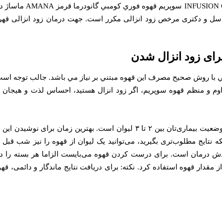
گانودرما سوپریم XTRACT READY COFFEE
باسل و دکتری مرخص زود انزالی مكرر است. جهت درمان زود انزالی قهر
ای زود انزال شدن
آشنايي با روش صحيح مصرف اين قهوه مبتني بر نياز مي باشد. جالب توجه 
اوم و منظم قهوه سوپریم، اگر زود انزال هستید، احساس لذت و هیجان را
تعداد فنجان‌هایی که می‌توانید در روز از این قهوه بنوشید، بسته به وضعیت بیماری‌تان بین ۲ تا ۳ لیوان اس
تایج مطلوب‌تری بگیرید، می‌توانید یک لیوان از قهوه را نیز شب قبل ا
قدار قهوه استفاده کرد. نکته: برای دریافت نتایج ماندگار و دائمی، قهوه