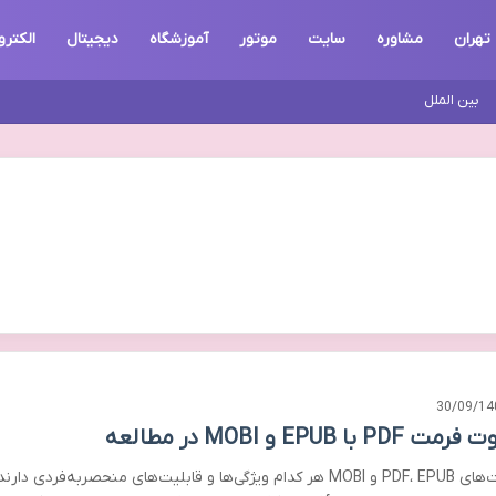
تهران
مشاوره
سایت
موتور
آموزشگاه
دیجیتال
الکترو
بین الملل
30/09/14
ت PDF با EPUB و MOBI در مطالعه
فرمت‌های PDF، EPUB و MOBI هر کدام ویژگی‌ها و قابلیت‌های منحصربه‌فردی دارند