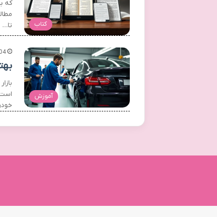
که ب
مطال
کتاب
تا…
04
بهت
بازا
است. 
آموزش
خودر