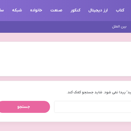
کتاب
ارز دیجیتال
کنکور
صنعت
خانواده
شبکه
سا
بین الملل
د’ پیدا نمی شود. شاید جستجو کمک کند.
جستجو
برای: