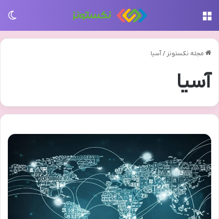
منو
تغی
مجله نکستونز
/
آسیا
آسیا