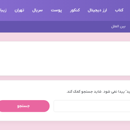
کتاب
ارز دیجیتال
کنکور
پوست
سریال
تهران
زیبا
بین الملل
د’ پیدا نمی شود. شاید جستجو کمک کند.
جستجو
برای: