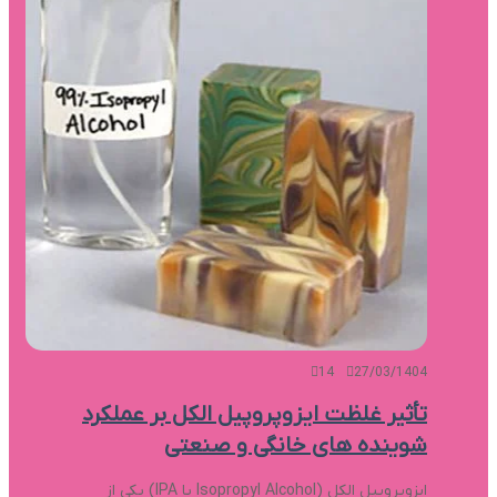
14
27/03/1404
تأثیر غلظت ایزوپروپیل الکل بر عملکرد
شوینده های خانگی و صنعتی
ایزوپروپیل الکل (Isopropyl Alcohol یا IPA) یکی از