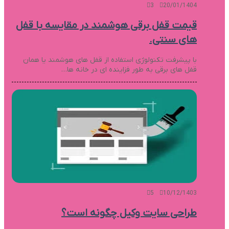
3
20/01/1404
قیمت قفل برقی هوشمند در مقایسه با قفل
های سنتی.
با پیشرفت تکنولوژی استفاده از قفل های هوشمند یا همان
قفل های برقی به طور فزاینده ای در خانه ها…
5
10/12/1403
طراحی سایت وکیل چگونه است؟