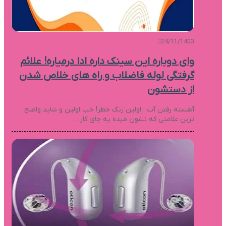
24/11/1403
وای دوباره این سینک داره ادا درمیاره! علائم
گرفتگی لوله فاضلاب و راه های خلاص شدن
از دستشون
آهسته رفتن آب : اولین زنگ خطر! خب اولین و شاید واضح
ترین علامتی که نشون میده یه جای کار…