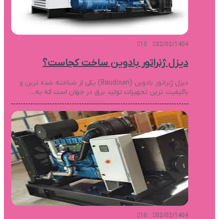
10
22/02/1404
دیزل ژنراتور بادوین ساخت کجاست؟
دیزل ژنراتور بادوین (Baudouin) یکی از شناخته شده ترین و
باکیفیت ترین تجهیزات تولید برق در جهان است که به…
10
02/02/1404