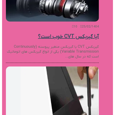
10
25/02/1404
آیا گیربکس CVT خوب است؟
گیربکس CVT یا گیربکس متغیر پیوسته (Continuously
Variable Transmission) یکی از انواع گیربکس های اتوماتیک
است که در سال های…