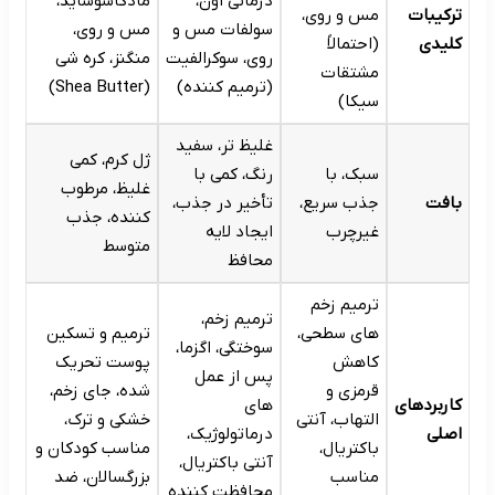
درمانی اون،
مادکاسوساید،
ترکیبات
مس و روی،
سولفات مس و
مس و روی،
کلیدی
(احتمالاً
روی، سوکرالفیت
منگنز، کره شی
مشتقات
(ترمیم کننده)
(Shea Butter)
سیکا)
غلیظ تر، سفید
ژل کرم، کمی
سبک، با
رنگ، کمی با
غلیظ، مرطوب
بافت
جذب سریع،
تأخیر در جذب،
کننده، جذب
غیرچرب
ایجاد لایه
متوسط
محافظ
ترمیم زخم
ترمیم زخم،
های سطحی،
ترمیم و تسکین
سوختگی، اگزما،
کاهش
پوست تحریک
پس از عمل
قرمزی و
شده، جای زخم،
کاربردهای
های
التهاب، آنتی
خشکی و ترک،
اصلی
درماتولوژیک،
باکتریال،
مناسب کودکان و
آنتی باکتریال،
مناسب
بزرگسالان، ضد
محافظت کننده