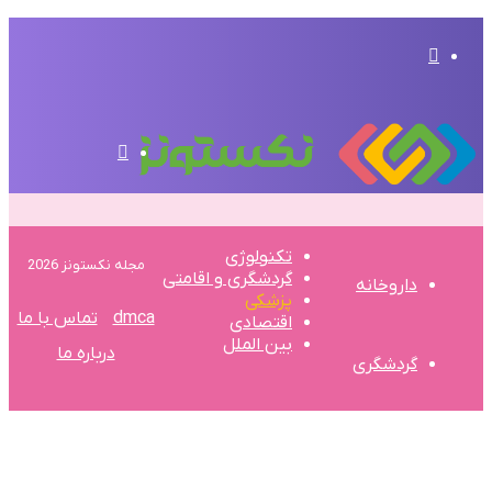
تغییر
پوسته
منو
تکنولوژی
مجله نکستونز 2026
گردشگری و اقامتی
داروخانه
پزشکی
dmca
تماس با ما
اقتصادی
بین الملل
درباره ما
گردشگری
وکیل