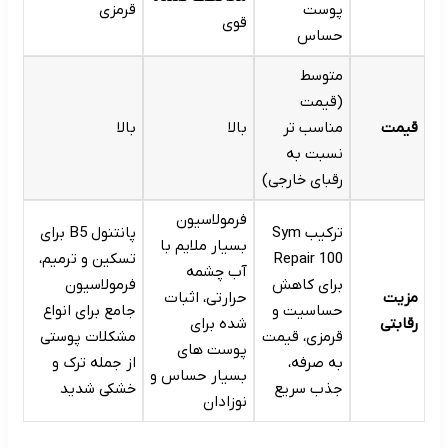
پوست
قرمزی
قوی
حساس
متوسط
(قیمت
قیمت
مناسب تر
بالا
بالا
نسبت به
رقبای خارجی)
فرمولاسیون
ترکیب Sym
پانتنول B5 برای
بسیار ملایم با
Repair 100
تسکین و ترمیم،
آب چشمه
برای کاهش
فرمولاسیون
مزیت
حرارتی، اثبات
حساسیت و
جامع برای انواع
رقابتی
شده برای
قرمزی، قیمت
مشکلات پوستی
پوست های
به صرفه،
از جمله ترک و
بسیار حساس و
جذب سریع
خشکی شدید
نوزادان