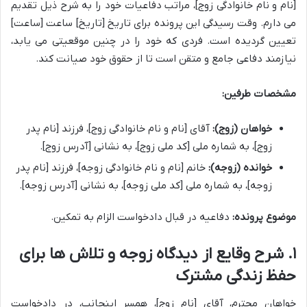
[نام و نام خانوادگی زوج]، مراتب دفاعیات خود را به شرح ذیل تقدیم
می دارم. وقت رسیدگی این پرونده برای تاریخ [تاریخ] ساعت [ساعت]
تعیین گردیده است. فردی که خود را در چنین موقعیتی می یابد،
نیازمند دفاعی جامع و متقن است تا از حقوق خود صیانت کند.
مشخصات طرفین:
خواهان (زوج):
آقای [نام و نام خانوادگی زوج]، فرزند [نام پدر
زوج]، به شماره ملی [کد ملی زوج]، به نشانی [آدرس زوج].
خوانده (زوجه):
خانم [نام و نام خانوادگی زوجه]، فرزند [نام پدر
زوجه]، به شماره ملی [کد ملی زوجه]، به نشانی [آدرس زوجه].
موضوع پرونده:
دفاعیه در قبال دادخواست الزام به تمکین.
۱. شرح وقایع از دیدگاه زوجه و تلاش ها برای
حفظ زندگی مشترک
خواهان محترم، آقای [نام زوج]، همسر اینجانب، در دادخواست