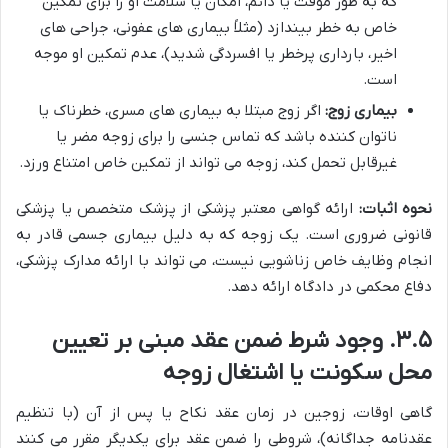
که به طور موقت یا دائم، امکان یا سلامت او را برای تمکین
خاص به خطر بیندازد (مثلاً بیماری های عفونی، جراحی های
اخیر، بارداری پرخطر یا افسردگی شدید)، عدم تمکین او موجه
است.
بیماری زوج:
اگر زوج مبتلا به بیماری های مسری، خطرناک یا
ناتوان کننده باشد که تماس جنسی را برای زوجه مضر یا
غیرقابل تحمل کند، زوجه می تواند از تمکین خاص امتناع ورزد.
نحوه اثبات:
ارائه گواهی معتبر پزشکی از پزشک متخصص یا پزشکی
قانونی ضروری است. یک زوجه که به دلیل بیماری جسمی قادر به
انجام وظایف خاص زناشویی نیست، می تواند با ارائه مدارک پزشکی،
دفاع محکمی در دادگاه ارائه دهد.
۳.۵. وجود شرط ضمن عقد مبنی بر تعیین
محل سکونت یا اشتغال زوجه
گاهی اوقات، زوجین در زمان عقد نکاح یا پس از آن (با تنظیم
عقدنامه جداگانه)، شروطی را ضمن عقد برای یکدیگر مقرر می کنند