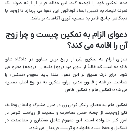
عدم تمکین خود را توجیه کند. این مقاله فراتر از ارائه صرف یک
نمونه لایحه، به تبیین ابعاد گوناگون این دعوا می پردازد تا زوجه با
دیدگاهی جامع، قادر به تصمیم گیری آگاهانه تر باشد.
دعوای الزام به تمکین چیست و چرا زوج
آن را اقامه می کند؟
دعوای الزام به تمکین یکی از رایج ترین دعاوی در دادگاه های
خانواده است که غالباً از سوی مرد (زوج) علیه زن (زوجه) مطرح می
شود. برای درک عمیق تر این دعوا، ابتدا باید مفهوم «تمکین» را
شناخت. در فقه و قانون مدنی ایران، تمکین به دو نوع اصلی تقسیم
می شود:
تمکین عام
و
تمکین خاص
.
تمکین عام
به معنای زندگی کردن زن در منزل مشترک و ایفای وظایف
کلی زوجیت، از جمله حسن معاشرت و تبعیت از ریاست شوهر در
امور کلی خانواده است. این مفهوم شامل همکاری و معاضدت در
تشکیل و حفظ بنیاد خانواده و تربیت فرزندان می شود.