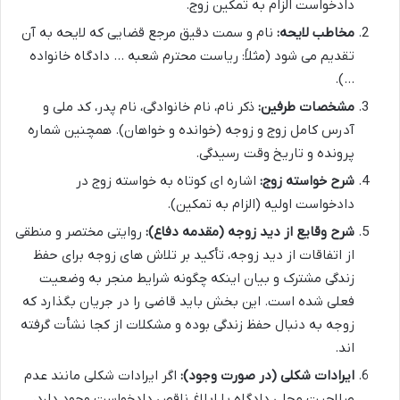
دادخواست الزام به تمکین زوج.
مخاطب لایحه:
نام و سمت دقیق مرجع قضایی که لایحه به آن
تقدیم می شود (مثلاً: ریاست محترم شعبه … دادگاه خانواده
…).
مشخصات طرفین:
ذکر نام، نام خانوادگی، نام پدر، کد ملی و
آدرس کامل زوج و زوجه (خوانده و خواهان). همچنین شماره
پرونده و تاریخ وقت رسیدگی.
شرح خواسته زوج:
اشاره ای کوتاه به خواسته زوج در
دادخواست اولیه (الزام به تمکین).
شرح وقایع از دید زوجه (مقدمه دفاع):
روایتی مختصر و منطقی
از اتفاقات از دید زوجه، تأکید بر تلاش های زوجه برای حفظ
زندگی مشترک و بیان اینکه چگونه شرایط منجر به وضعیت
فعلی شده است. این بخش باید قاضی را در جریان بگذارد که
زوجه به دنبال حفظ زندگی بوده و مشکلات از کجا نشأت گرفته
اند.
ایرادات شکلی (در صورت وجود):
اگر ایرادات شکلی مانند عدم
صلاحیت محلی دادگاه یا ابلاغ ناقص دادخواست وجود دارد،