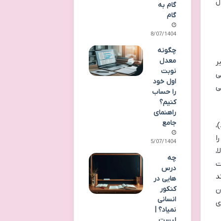
ل
گام به
گام
18/07/1404
چگونه
معدل
ه بعد، تأثیر
نوبت
ی
اول خود
ی
را حساب
کنیم؟
راهنمای
جامع
)،
ا
15/07/1404
،
چه
ت
درس
د
هایی در
ن
کنکور
انسانی
ی
نمیاد؟ |
لیست