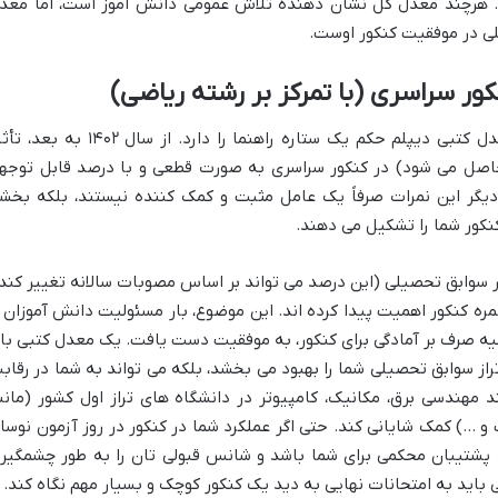
. هرچند معدل کل نشان دهنده تلاش عمومی دانش آموز است، اما معد
ی در موفقیت کنکور اوست.
ور سراسری (با تمرکز بر رشته ریاضی)
برای دانش آموزان رشته ریاضی فیزیک، معدل کتبی دیپلم حکم یک ستاره راهنما را دارد. از سال ۱۴۰۲ ب
اصل می شود) در کنکور سراسری به صورت قطعی و با درصد قابل توجه
گر این نمرات صرفاً یک عامل مثبت و کمک کننده نیستند، بلکه بخش
کنکور شما را تشکیل می دهند.
 به عنوان مثال ۵۰ درصد تأثیر سوابق تحصیلی (این درصد می تواند بر اساس مصوبات سالانه تغییر کند
مره کنکور اهمیت پیدا کرده اند. این موضوع، بار مسئولیت دانش آموزان ر
کیه صرف بر آمادگی برای کنکور، به موفقیت دست یافت. یک معدل کتبی بالا
ز سوابق تحصیلی شما را بهبود می بخشد، بلکه می تواند به شما در رقاب
د مهندسی برق، مکانیک، کامپیوتر در دانشگاه های تراز اول کشور (مانن
و …) کمک شایانی کند. حتی اگر عملکرد شما در کنکور در روز آزمون نوسا
 پشتیبان محکمی برای شما باشد و شانس قبولی تان را به طور چشمگیر
 باید به امتحانات نهایی به دید یک کنکور کوچک و بسیار مهم نگاه کند.