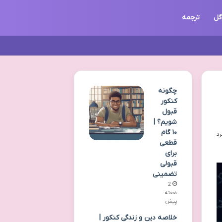
گل
ترجمه
چگونه
کنکور
قبول
شویم؟ |
۱۰ گام
قطعی
برای
قبولی
تضمینی
2
هفته
پیش
خلاصه دین و زندگی کنکور |