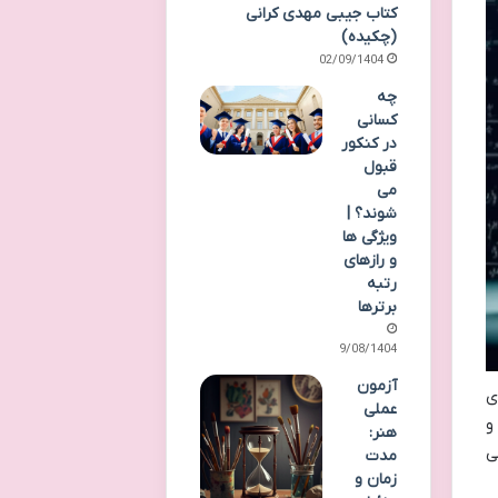
کتاب جیبی مهدی کرانی
(چکیده)
02/09/1404
چه
کسانی
در کنکور
قبول
می
شوند؟ |
ویژگی ها
و رازهای
رتبه
برترها
09/08/1404
آزمون
ی
عملی
و
هنر:
ی
مدت
زمان و