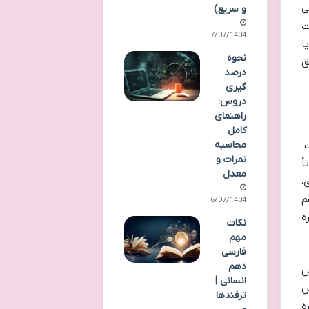
ی
و سریع)
ت
27/07/1404
ا
نحوه
ق
درصد
گیری
دروس:
راهنمای
کامل
.
محاسبه
نمرات و
ً
معدل
،
م
26/07/1404
ه
نکات
مهم
فارسی
دهم
ش
انسانی |
ش
ترفندها
ه