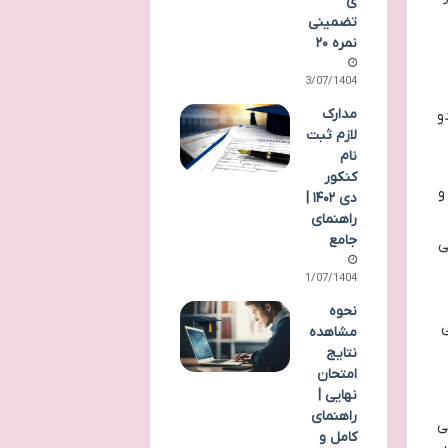
ی
تضمینی
نمره ۲۰
23/07/1404
مدارک
و
لازم ثبت
نام
کنکور
و
دی ۱۴۰۲ |
راهنمای
جامع
ی
21/07/1404
نحوه
ی
مشاهده
نتایج
امتحان
نهایی |
راهنمای
ی
کامل و