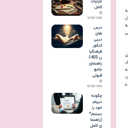
جزئیات
کامل
ه
ل
09/08/1404
ه
درس
ی
های
دینی
کنکور
فرهنگیا
ی
ن 1403:
ک
راهنمای
ه
جامع
قبولی
د
ه
08/08/1404
چگونه
دیپلم
خود را
ببینیم؟
(راهنما
ی کامل