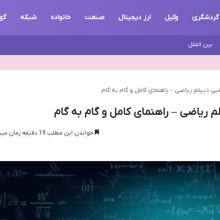
گردشگری
وکیل
ارز دیجیتال
صنعت
خانواده
شبکه
گو
بین الملل
ی دیپلم ریاضی – راهنمای کامل و گام به گام
 ریاضی – راهنمای کامل و گام به گام
خواندن این مطلب 19 دقیقه زمان میبرد