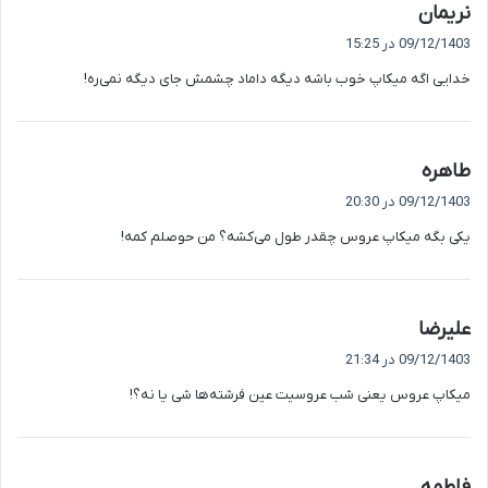
گ
نریمان
ف
09/12/1403 در 15:25
ت
خدایی اگه میکاپ خوب باشه دیگه داماد چشمش جای دیگه نمی‌ره!
:
گ
طاهره
ف
09/12/1403 در 20:30
ت
یکی بگه میکاپ عروس چقدر طول می‌کشه؟ من حوصلم کمه!
:
گ
علیرضا
ف
09/12/1403 در 21:34
ت
میکاپ عروس یعنی شب عروسیت عین فرشته‌ها شی یا نه؟!
:
گ
فاطمه