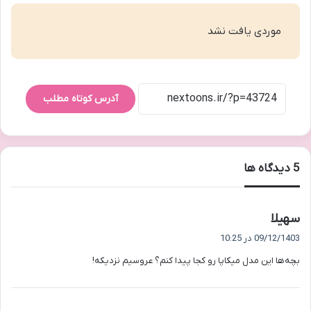
موردی یافت نشد
آدرس کوتاه مطلب
‫5 دیدگاه ها
گ
سهیلا
ف
09/12/1403 در 10:25
ت
بچه‌ها این مدل میکاپا رو کجا پیدا کنم؟ عروسیم نزدیکه!
: